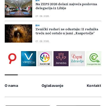
BIH
Na ZEPS 2026 dolazi najveća poslovna
delegacija iz Libije
07. 08. 2026.
BIH
Zenički rudari ne odustaju: 11 radnika
treću noć ostalo u jami „Raspotočje“
07. 08. 2026.
O nama
Oglašavanje
Kontakt