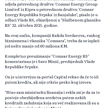
udjela privrednog društva 'Comsar Energy Group
Limited' iz Kipra u privrednom društvu 'Comsar
Energy Republika Srpska' iz Banjaluke", pisalo je u
odluci Vlade RS, objavljenoj u "Službenom glasniku
RS" 22. oktobra 2025. godine.
Na ovaj način, kompaniji Rašida Serdarova, ruskog
biznismena i vlasnika "Comsara", treba da se isplati
još nešto manje od 60 miliona KM.
Kompletno preuzimanje "Comsar Energy RS"
komentarisao je i Savo Minić, predsjednik Vlade
Republike Srpske.
On je u intervjuu za portal Capital rekao da će to ići
putem kredita, ali nije otkrio preko kog izvora.
"Pitao sam ministarku finansija i rekla mi je da za to
postoje obezbijeđena sredstva putem nekih
kreditnih zaduženja koja su već realizovana ili su u