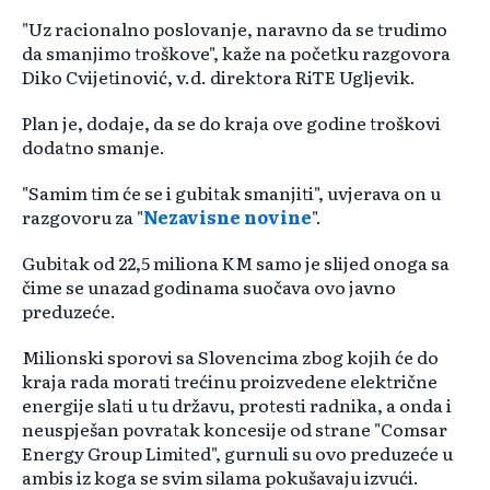
"Uz racionalno poslovanje, naravno da se trudimo
da smanjimo troškove", kaže na početku razgovora
Diko Cvijetinović, v.d. direktora RiTE Ugljevik.
Plan je, dodaje, da se do kraja ove godine troškovi
dodatno smanje.
"Samim tim će se i gubitak smanjiti", uvjerava on u
razgovoru za "
Nezavisne novine
".
Gubitak od 22,5 miliona KM samo je slijed onoga sa
čime se unazad godinama suočava ovo javno
preduzeće.
Milionski sporovi sa Slovencima zbog kojih će do
kraja rada morati trećinu proizvedene električne
energije slati u tu državu, protesti radnika, a onda i
neuspješan povratak koncesije od strane "Comsar
Energy Group Limited", gurnuli su ovo preduzeće u
ambis iz koga se svim silama pokušavaju izvući.