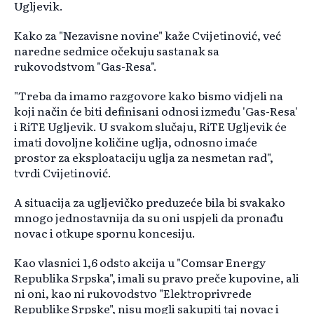
Ugljevik.
Kako za "Nezavisne novine" kaže Cvijetinović, već
naredne sedmice očekuju sastanak sa
rukovodstvom "Gas-Resa".
"Treba da imamo razgovore kako bismo vidjeli na
koji način će biti definisani odnosi između 'Gas-Resa'
i RiTE Ugljevik. U svakom slučaju, RiTE Ugljevik će
imati dovoljne količine uglja, odnosno imaće
prostor za eksploataciju uglja za nesmetan rad",
tvrdi Cvijetinović.
A situacija za ugljevičko preduzeće bila bi svakako
mnogo jednostavnija da su oni uspjeli da pronađu
novac i otkupe spornu koncesiju.
Kao vlasnici 1,6 odsto akcija u "Comsar Energy
Republika Srpska", imali su pravo preče kupovine, ali
ni oni, kao ni rukovodstvo "Elektroprivrede
Republike Srpske", nisu mogli sakupiti taj novac i