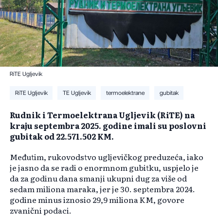
RiTE Ugljevik
RiTE Ugljevik
TE Ugljevik
termoelektrane
gubitak
Rudnik i Termoelektrana Ugljevik (RiTE) na
kraju septembra 2025. godine imali su poslovni
gubitak od 22.571.502 KM.
Međutim, rukovodstvo ugljevičkog preduzeća, iako
je jasno da se radi o enormnom gubitku, uspjelo je
da za godinu dana smanji ukupni dug za više od
sedam miliona maraka, jer je 30. septembra 2024.
godine minus iznosio 29,9 miliona KM, govore
zvanični podaci.