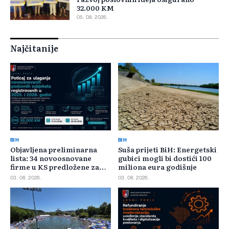
32.000 KM
05. 08. 2026.
Najčitanije
BIH
BIH
Objavljena preliminarna
Suša prijeti BiH: Energetski
lista: 34 novoosnovane
gubici mogli bi dostići 100
firme u KS predložene za
miliona eura godišnje
400.000 KM poticaja
03. 08. 2026.
03. 08. 2026.