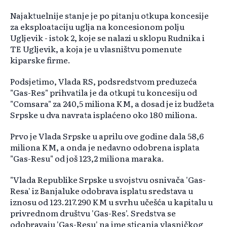
Najaktuelnije stanje je po pitanju otkupa koncesije
za eksploataciju uglja na koncesionom polju
Ugljevik - istok 2, koje se nalazi u sklopu Rudnika i
TE Ugljevik, a koja je u vlasništvu pomenute
kiparske firme.
Podsjetimo, Vlada RS, podsredstvom preduzeća
"Gas-Res" prihvatila je da otkupi tu koncesiju od
"Comsara" za 240,5 miliona KM, a dosad je iz budžeta
Srpske u dva navrata isplaćeno oko 180 miliona.
Prvo je Vlada Srpske u aprilu ove godine dala 58,6
miliona KM, a onda je nedavno odobrena isplata
"Gas-Resu" od još 123,2 miliona maraka.
"Vlada Republike Srpske u svojstvu osnivača 'Gas-
Resa' iz Banjaluke odobrava isplatu sredstava u
iznosu od 123.217.290 KM u svrhu učešća u kapitalu u
privrednom društvu 'Gas-Res'. Sredstva se
odobravaju 'Gas-Resu' na ime sticanja vlasničkog