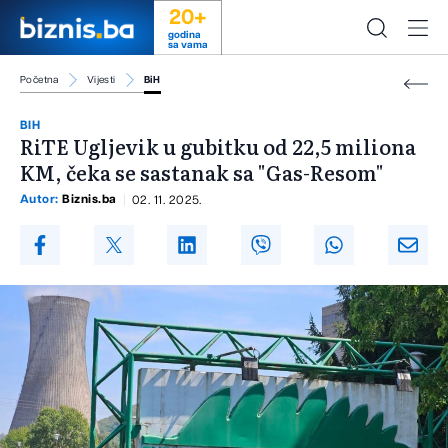
20+
godina
sa vama
Početna
Vijesti
BiH
BIH
RiTE Ugljevik u gubitku od 22,5 miliona
KM, čeka se sastanak sa "Gas-Resom"
Autor:
Biznis.ba
02. 11. 2025.