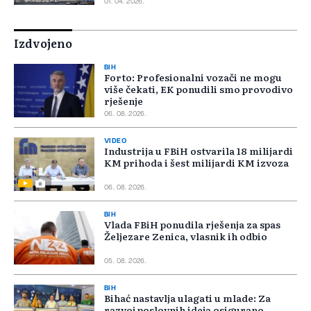
01. 04. 2026.
Izdvojeno
BIH
Forto: Profesionalni vozači ne mogu
više čekati, EK ponudili smo provodivo
rješenje
06. 08. 2026.
VIDEO
Industrija u FBiH ostvarila 18 milijardi
KM prihoda i šest milijardi KM izvoza
06. 08. 2026.
BIH
Vlada FBiH ponudila rješenja za spas
Željezare Zenica, vlasnik ih odbio
05. 08. 2026.
BIH
Bihać nastavlja ulagati u mlade: Za
razvoj poslovnih ideja osigurano