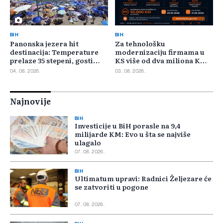
BIH
BIH
Panonska jezera hit
Za tehnološku
destinacija: Temperature
modernizaciju firmama u
prelaze 35 stepeni, gosti
KS više od dva miliona KM,
pristižu iz cijele regije
odbijeno 135 prijava
04. 08. 2026.
03. 08. 2026.
Najnovije
BIH
Investicije u BiH porasle na 9,4
milijarde KM: Evo u šta se najviše
ulagalo
07. 08. 2026.
BIH
Ultimatum upravi: Radnici Željezare će
se zatvoriti u pogone
07. 08. 2026.