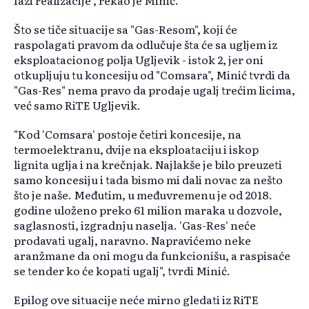
fazi realizacije", rekao je Minić.
Što se tiče situacije sa "Gas-Resom", koji će
raspolagati pravom da odlučuje šta će sa ugljem iz
eksploatacionog polja Ugljevik - istok 2, jer oni
otkupljuju tu koncesiju od "Comsara", Minić tvrdi da
"Gas-Res" nema pravo da prodaje ugalj trećim licima,
već samo RiTE Ugljevik.
"Kod 'Comsara' postoje četiri koncesije, na
termoelektranu, dvije na eksploataciju i iskop
lignita uglja i na krečnjak. Najlakše je bilo preuzeti
samo koncesiju i tada bismo mi dali novac za nešto
što je naše. Međutim, u međuvremenu je od 2018.
godine uloženo preko 61 milion maraka u dozvole,
saglasnosti, izgradnju naselja. 'Gas-Res' neće
prodavati ugalj, naravno. Napravićemo neke
aranžmane da oni mogu da funkcionišu, a raspisaće
se tender ko će kopati ugalj", tvrdi Minić.
Epilog ove situacije neće mirno gledati iz RiTE