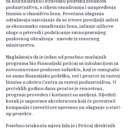
za kontinuiranu i stratešku podršku ženskom
poduzetništvu, s ciljem osnaživanja i unapređenja
biznisa u vlasništvu žena. Povećana ulaganja
odražavaju nastojanje da se stvore povoljniji uslovi
za ekonomsko osnaživanje žena, jačanje njihove
uloge u privredi i podsticanje ravnopravnijeg
poslovnog okruženja - navode iz resornog
ministarstva.
Naglašavaju da je jedan od posebno značajnih
programa bio Finansijski poticaj sa inkubacijom za
novoosnovane poslovne subjekte, koji je omogućio
ne samo finansijsku podršku, već i prostor za razvoj
biznisa u okviru Centra za razvoj poduzetništva. U
proteklih godinu dana prostor je renoviran,
program proveden i korisnici su useljeni. Sljedeći
korak je uspostava akceleratora koji će povezivati
kompanije i investitore spremne na ulaganje u start-
up projekte.
Posebno istaknuta mjera bila je i Poticaj direktnih