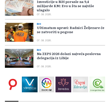
Investicije u BiH porasle na 9,4
milijarde KM: Evo u šta se najviše
ulagalo
07. 08. 2026.
BIH
Ultimatum upravi: Radnici Željezare će
se zatvoriti u pogone
07. 08. 2026.
BIH
Na ZEPS 2026 dolazi najveća poslovna
delegacija iz Libije
07. 08. 2026.