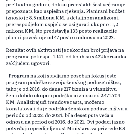
prethodnu godinu, dok su preostalih šest već ranije
prepoznata kao uspješna rješenja. Planirani budžet
iznosio je 8,5 miliona KM, a detaljnom analizom i
preraspodjelom uspjelo se osigurati ukupno 11,2
miliona KM, što predstavlja 133 posto realizacije
plana i povećanje od 47 posto u odnosu na 2023.
Rezultat ovih aktivnosti je rekordan broj prijava na
programe poticaja - 1.141, od kojih su s 422 korisnika
zaključeni ugovori.
- Program na koji stavljamo poseban fokus jeste
program podrške razvoju ženskog poduzetništva,
tako je od 2016. do danas 217 biznisa u vlasništvu
žena dobilo ukupnu podršku u iznosu od 2.471.704
KM. Analizirajući trendove rasta, možemo
konstatovati da je podrška ženskom poduzetništvu u
periodu od 2022. do 2024. bila deset puta veća u
odnosu na period od 2016. do 2021. Ovi podaci jasno
potvrđuju opredijeljenost Ministarstva privrede KS