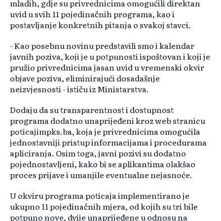
mladih, gdje su privrednicima omogućili direktan
uvid u svih 11 pojedinačnih programa, kao i
postavljanje konkretnih pitanja o svakoj stavci.
- Kao posebnu novinu predstavili smo i kalendar
javnih poziva, koji je u potpunosti ispoštovan i koji je
pružio privrednicima jasan uvid u vremenski okvir
objave poziva, eliminirajući dosadašnje
neizvjesnosti - ističu iz Ministarstva.
Dodaju da su transparentnost i dostupnost
programa dodatno unaprijeđeni kroz web stranicu
poticajimpks.ba, koja je privrednicima omogućila
jednostavniji pristup informacijama i procedurama
apliciranja. Osim toga, javni pozivi su dodatno
pojednostavljeni, kako bi se aplikantima olakšao
proces prijave i umanjile eventualne nejasnoće.
U okviru programa poticaja implementirano je
ukupno 11 pojedinačnih mjera, od kojih su tri bile
potpuno nove, dvije unaprijeđene u odnosu na