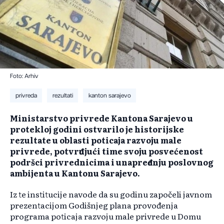
Foto: Arhiv
privreda
rezultati
kanton sarajevo
Ministarstvo privrede Kantona Sarajevo u
protekloj godini ostvarilo je historijske
rezultate u oblasti poticaja razvoju male
privrede, potvrđujući time svoju posvećenost
podršci privrednicima i unapređenju poslovnog
ambijenta u Kantonu Sarajevo.
Iz te institucije navode da su godinu započeli javnom
prezentacijom Godišnjeg plana provođenja
programa poticaja razvoju male privrede u Domu