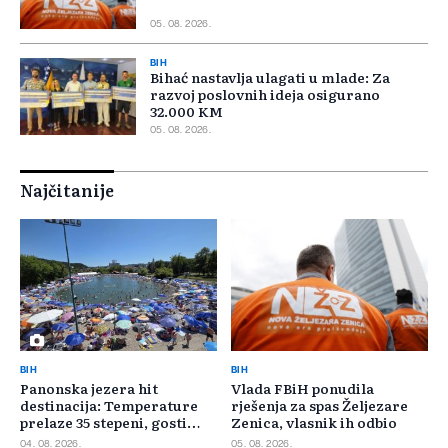
05. 08. 2026.
BIH
Bihać nastavlja ulagati u mlade: Za
razvoj poslovnih ideja osigurano
32.000 KM
05. 08. 2026.
Najčitanije
BIH
BIH
Panonska jezera hit
Vlada FBiH ponudila
destinacija: Temperature
rješenja za spas Željezare
prelaze 35 stepeni, gosti
Zenica, vlasnik ih odbio
pristižu iz cijele regije
04. 08. 2026.
05. 08. 2026.