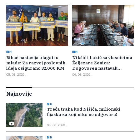
BIH
BIH
Bihać nastavlja ulagati u
Nikšić i Lakić sa vlasnicima
mlade: Za razvoj poslovnih
Željezare Zenica:
ideja osigurano 32.000 KM
Dogovoren nastavak
razgovora
05. 08. 2026.
04. 08. 2026.
Najnovije
BIH
Treća traka kod Nišića, milionski
fijasko za koji niko ne odgovara!
08. 08. 2026.
BIH