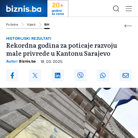
20+
godina
sa vama
Početna
Vijesti
BiH
HISTORIJSKI REZULTATI
Rekordna godina za poticaje razvoju
male privrede u Kantonu Sarajevo
Autor:
Biznis.ba
18. 03. 2025.