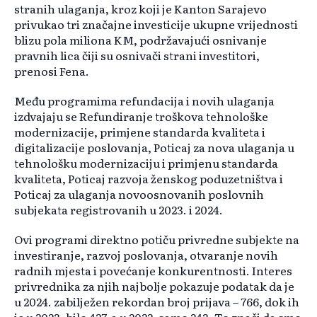
stranih ulaganja, kroz koji je Kanton Sarajevo
privukao tri značajne investicije ukupne vrijednosti
blizu pola miliona KM, podržavajući osnivanje
pravnih lica čiji su osnivači strani investitori,
prenosi Fena.
Među programima refundacija i novih ulaganja
izdvajaju se Refundiranje troškova tehnološke
modernizacije, primjene standarda kvaliteta i
digitalizacije poslovanja, Poticaj za nova ulaganja u
tehnološku modernizaciju i primjenu standarda
kvaliteta, Poticaj razvoja ženskog poduzetništva i
Poticaj za ulaganja novoosnovanih poslovnih
subjekata registrovanih u 2023. i 2024.
Ovi programi direktno potiču privredne subjekte na
investiranje, razvoj poslovanja, otvaranje novih
radnih mjesta i povećanje konkurentnosti. Interes
privrednika za njih najbolje pokazuje podatak da je
u 2024. zabilježen rekordan broj prijava – 766, dok ih