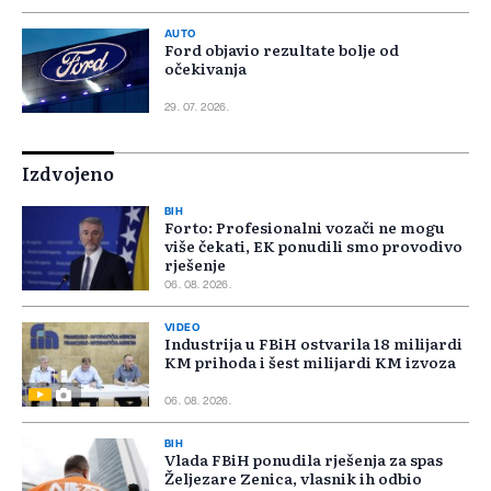
AUTO
Ford objavio rezultate bolje od
očekivanja
29. 07. 2026.
Izdvojeno
BIH
Forto: Profesionalni vozači ne mogu
više čekati, EK ponudili smo provodivo
rješenje
06. 08. 2026.
VIDEO
Industrija u FBiH ostvarila 18 milijardi
KM prihoda i šest milijardi KM izvoza
06. 08. 2026.
BIH
Vlada FBiH ponudila rješenja za spas
Željezare Zenica, vlasnik ih odbio