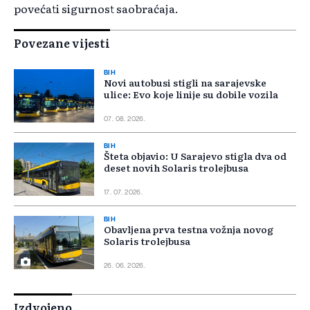
povećati sigurnost saobraćaja.
Povezane vijesti
BIH
Novi autobusi stigli na sarajevske
ulice: Evo koje linije su dobile vozila
07. 08. 2026.
BIH
Šteta objavio: U Sarajevo stigla dva od
deset novih Solaris trolejbusa
17. 07. 2026.
BIH
Obavljena prva testna vožnja novog
Solaris trolejbusa
26. 06. 2026.
Izdvojeno