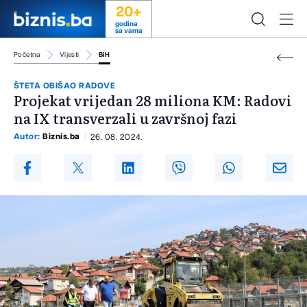
20+
godina
sa vama
Početna
Vijesti
BiH
ŠTETA OBIŠAO RADOVE
Projekat vrijedan 28 miliona KM: Radovi
na IX transverzali u završnoj fazi
Autor:
Biznis.ba
26. 08. 2024.