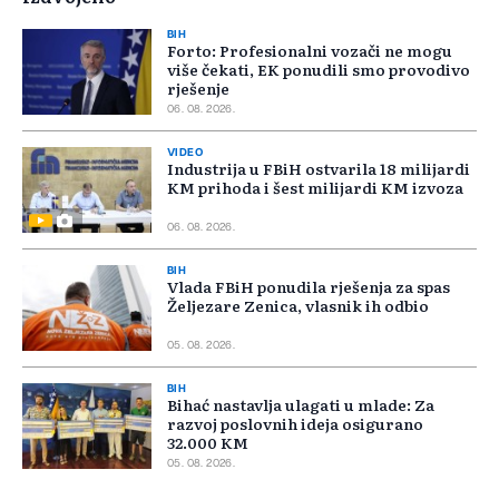
BIH
Forto: Profesionalni vozači ne mogu
više čekati, EK ponudili smo provodivo
rješenje
06. 08. 2026.
VIDEO
Industrija u FBiH ostvarila 18 milijardi
KM prihoda i šest milijardi KM izvoza
06. 08. 2026.
BIH
Vlada FBiH ponudila rješenja za spas
Željezare Zenica, vlasnik ih odbio
05. 08. 2026.
BIH
Bihać nastavlja ulagati u mlade: Za
razvoj poslovnih ideja osigurano
32.000 KM
05. 08. 2026.