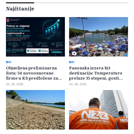
Najčitanije
BIH
BIH
Objavljena preliminarna
Panonska jezera hit
lista: 34 novoosnovane
destinacija: Temperature
firme u KS predložene za
prelaze 35 stepeni, gosti
400.000 KM poticaja
pristižu iz cijele regije
03. 08. 2026.
04. 08. 2026.