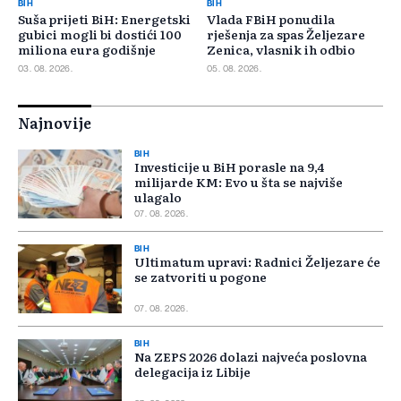
BIH
BIH
Suša prijeti BiH: Energetski
Vlada FBiH ponudila
gubici mogli bi dostići 100
rješenja za spas Željezare
miliona eura godišnje
Zenica, vlasnik ih odbio
03. 08. 2026.
05. 08. 2026.
Najnovije
BIH
Investicije u BiH porasle na 9,4
milijarde KM: Evo u šta se najviše
ulagalo
07. 08. 2026.
BIH
Ultimatum upravi: Radnici Željezare će
se zatvoriti u pogone
07. 08. 2026.
BIH
Na ZEPS 2026 dolazi najveća poslovna
delegacija iz Libije