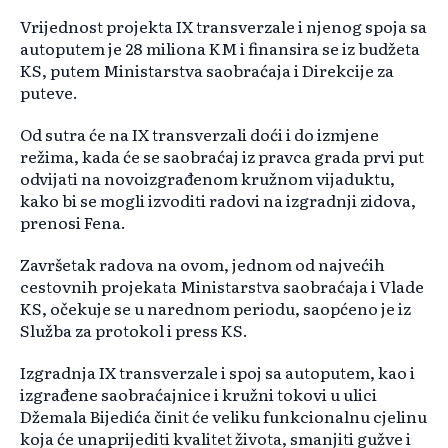
Vrijednost projekta IX transverzale i njenog spoja sa
autoputem je 28 miliona KM i finansira se iz budžeta
KS, putem Ministarstva saobraćaja i Direkcije za
puteve.
Od sutra će na IX transverzali doći i do izmjene
režima, kada će se saobraćaj iz pravca grada prvi put
odvijati na novoizgrađenom kružnom vijaduktu,
kako bi se mogli izvoditi radovi na izgradnji zidova,
prenosi Fena.
Završetak radova na ovom, jednom od najvećih
cestovnih projekata Ministarstva saobraćaja i Vlade
KS, očekuje se u narednom periodu, saopćeno je iz
Služba za protokol i press KS.
Izgradnja IX transverzale i spoj sa autoputem, kao i
izgrađene saobraćajnice i kružni tokovi u ulici
Džemala Bijedića činit će veliku funkcionalnu cjelinu
koja će unaprijediti kvalitet života, smanjiti gužve i