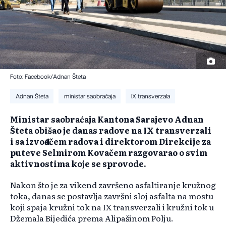
Foto: Facebook/Adnan Šteta
Adnan Šteta
ministar saobraćaja
IX transverzala
Ministar saobraćaja Kantona Sarajevo Adnan
Šteta obišao je danas radove na IX transverzali
i sa izvođačem radova i direktorom Direkcije za
puteve Selmirom Kovačem razgovarao o svim
aktivnostima koje se sprovode.
Nakon što je za vikend završeno asfaltiranje kružnog
toka, danas se postavlja završni sloj asfalta na mostu
koji spaja kružni tok na IX transverzali i kružni tok u
Džemala Bijedića prema Alipašinom Polju.