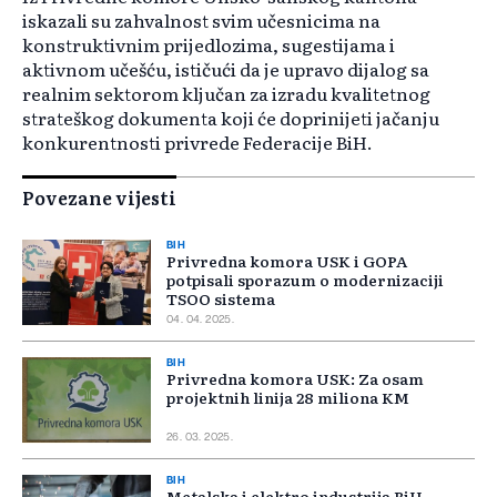
iskazali su zahvalnost svim učesnicima na
konstruktivnim prijedlozima, sugestijama i
aktivnom učešću, ističući da je upravo dijalog sa
realnim sektorom ključan za izradu kvalitetnog
strateškog dokumenta koji će doprinijeti jačanju
konkurentnosti privrede Federacije BiH.
Povezane vijesti
BIH
Privredna komora USK i GOPA
potpisali sporazum o modernizaciji
TSOO sistema
04. 04. 2025.
BIH
Privredna komora USK: Za osam
projektnih linija 28 miliona KM
26. 03. 2025.
BIH
Metalska i elektro industrija BiH