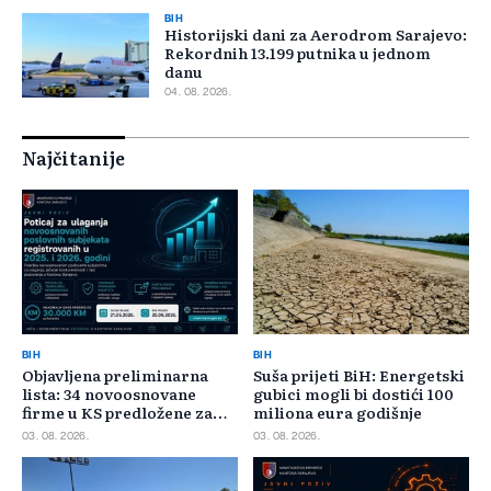
BIH
Historijski dani za Aerodrom Sarajevo:
Rekordnih 13.199 putnika u jednom
danu
04. 08. 2026.
Najčitanije
BIH
BIH
Objavljena preliminarna
Suša prijeti BiH: Energetski
lista: 34 novoosnovane
gubici mogli bi dostići 100
firme u KS predložene za
miliona eura godišnje
400.000 KM poticaja
03. 08. 2026.
03. 08. 2026.