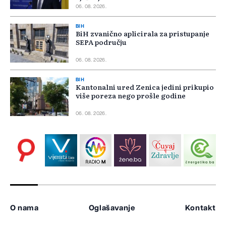
06. 08. 2026.
BIH
BiH zvanično aplicirala za pristupanje
SEPA području
06. 08. 2026.
BIH
Kantonalni ured Zenica jedini prikupio
više poreza nego prošle godine
06. 08. 2026.
O nama
Oglašavanje
Kontakt