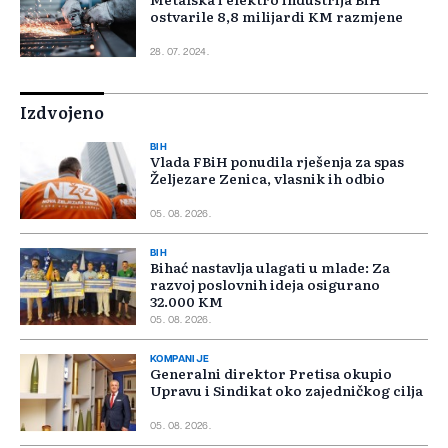
ostvarile 8,8 milijardi KM razmjene
28. 07. 2024.
Izdvojeno
BIH
Vlada FBiH ponudila rješenja za spas
Željezare Zenica, vlasnik ih odbio
05. 08. 2026.
BIH
Bihać nastavlja ulagati u mlade: Za
razvoj poslovnih ideja osigurano
32.000 KM
05. 08. 2026.
KOMPANIJE
Generalni direktor Pretisa okupio
Upravu i Sindikat oko zajedničkog cilja
05. 08. 2026.