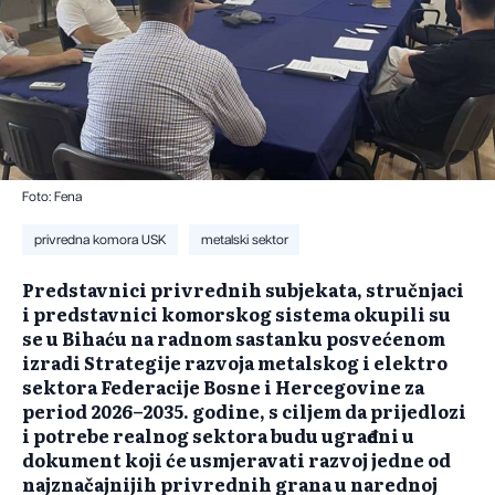
Foto: Fena
privredna komora USK
metalski sektor
Predstavnici privrednih subjekata, stručnjaci
i predstavnici komorskog sistema okupili su
se u Bihaću na radnom sastanku posvećenom
izradi Strategije razvoja metalskog i elektro
sektora Federacije Bosne i Hercegovine za
period 2026–2035. godine, s ciljem da prijedlozi
i potrebe realnog sektora budu ugrađeni u
dokument koji će usmjeravati razvoj jedne od
najznačajnijih privrednih grana u narednoj