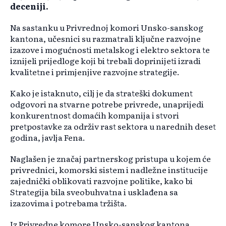
deceniji.
Na sastanku u Privrednoj komori Unsko-sanskog
kantona, učesnici su razmatrali ključne razvojne
izazove i mogućnosti metalskog i elektro sektora te
iznijeli prijedloge koji bi trebali doprinijeti izradi
kvalitetne i primjenjive razvojne strategije.
Kako je istaknuto, cilj je da strateški dokument
odgovori na stvarne potrebe privrede, unaprijedi
konkurentnost domaćih kompanija i stvori
pretpostavke za održiv rast sektora u narednih deset
godina, javlja Fena.
Naglašen je značaj partnerskog pristupa u kojem će
privrednici, komorski sistem i nadležne institucije
zajednički oblikovati razvojne politike, kako bi
Strategija bila sveobuhvatna i usklađena sa
izazovima i potrebama tržišta.
Iz Privredne komore Unsko-sanskog kantona