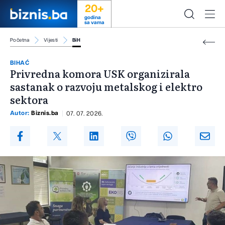
20+
godina
sa vama
Početna
Vijesti
BiH
BIHAĆ
Privredna komora USK organizirala
sastanak o razvoju metalskog i elektro
sektora
Autor:
Biznis.ba
07. 07. 2026.