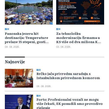
BIH
BIH
Panonska jezera hit
Za tehnološku
destinacija: Temperature
modernizaciju firmama u
prelaze 35 stepeni, gosti
KS više od dva miliona KM,
pristižu iz cijele regije
odbijeno 135 prijava
04. 08. 2026.
03. 08. 2026.
Najnovije
BIH
Brčko jača privrednu saradnju s
Istanbulskom privrednom komorom
06. 08. 2026.
BIH
Forto: Profesionalni vozači ne mogu
više čekati, EK ponudili smo provodivo
rješenje