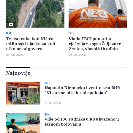
BIH
BIH
Treća traka kod Nišića,
Vlada FBiH ponudila
milionski fijasko za koji
rješenja za spas Željezare
niko ne odgovara!
Zenica, vlasnik ih odbio
08. 08. 2026.
05. 08. 2026.
Najnovije
BIH
Napustio Njemačku i vratio se u BiH:
"Nisam se ni sekunde pokajao"
10. 08. 2026.
BIH
Više od 100 radnika u RS uhvaćeno u
lažnom bolovanju