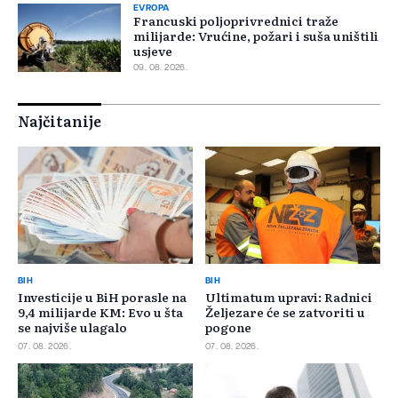
EVROPA
Francuski poljoprivrednici traže
milijarde: Vrućine, požari i suša uništili
usjeve
09. 08. 2026.
Najčitanije
BIH
BIH
Investicije u BiH porasle na
Ultimatum upravi: Radnici
9,4 milijarde KM: Evo u šta
Željezare će se zatvoriti u
se najviše ulagalo
pogone
07. 08. 2026.
07. 08. 2026.