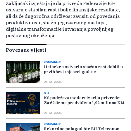
Zaključak izvještaja je da privreda Federacije BiH
ostvaruje stabilan rast i bolje finansijske rezultate,
ali da će dugoročna održivost zavisiti od povećanja
produktivnosti, snažnijeg izvoznog nastupa,
digitalne transformacije i stvaranja povoljnijeg
poslovnog okruženja.
Povezane vijesti
KOMPANIJE
Heineken ostvario snažan rast dobiti u
prvih šest mjeseci godine
06. 08. 2026.
BIH
KS podržava modernizaciju privrede:
Za 62 firme predviđeno 1,92 miliona KM
03. 08. 2026.
KOMPANIJE
Rekordno polugodište BH Telecoma: