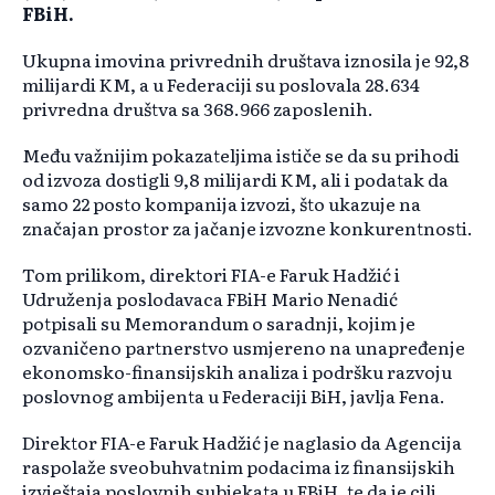
FBiH.
Ukupna imovina privrednih društava iznosila je 92,8
milijardi KM, a u Federaciji su poslovala 28.634
privredna društva sa 368.966 zaposlenih.
Među važnijim pokazateljima ističe se da su prihodi
od izvoza dostigli 9,8 milijardi KM, ali i podatak da
samo 22 posto kompanija izvozi, što ukazuje na
značajan prostor za jačanje izvozne konkurentnosti.
Tom prilikom, direktori FIA-e Faruk Hadžić i
Udruženja poslodavaca FBiH Mario Nenadić
potpisali su Memorandum o saradnji, kojim je
ozvaničeno partnerstvo usmjereno na unapređenje
ekonomsko-finansijskih analiza i podršku razvoju
poslovnog ambijenta u Federaciji BiH, javlja Fena.
Direktor FIA-e Faruk Hadžić je naglasio da Agencija
raspolaže sveobuhvatnim podacima iz finansijskih
izvještaja poslovnih subjekata u FBiH, te da je cilj