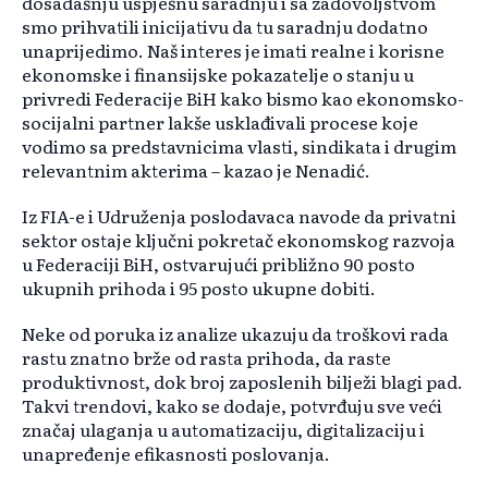
dosadašnju uspješnu saradnju i sa zadovoljstvom
smo prihvatili inicijativu da tu saradnju dodatno
unaprijedimo. Naš interes je imati realne i korisne
ekonomske i finansijske pokazatelje o stanju u
privredi Federacije BiH kako bismo kao ekonomsko-
socijalni partner lakše usklađivali procese koje
vodimo sa predstavnicima vlasti, sindikata i drugim
relevantnim akterima – kazao je Nenadić.
Iz FIA-e i Udruženja poslodavaca navode da privatni
sektor ostaje ključni pokretač ekonomskog razvoja
u Federaciji BiH, ostvarujući približno 90 posto
ukupnih prihoda i 95 posto ukupne dobiti.
Neke od poruka iz analize ukazuju da troškovi rada
rastu znatno brže od rasta prihoda, da raste
produktivnost, dok broj zaposlenih bilježi blagi pad.
Takvi trendovi, kako se dodaje, potvrđuju sve veći
značaj ulaganja u automatizaciju, digitalizaciju i
unapređenje efikasnosti poslovanja.