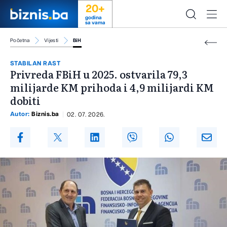
20+
godina
sa vama
Početna
Vijesti
BiH
STABILAN RAST
Privreda FBiH u 2025. ostvarila 79,3
milijarde KM prihoda i 4,9 milijardi KM
dobiti
Autor:
Biznis.ba
02. 07. 2026.