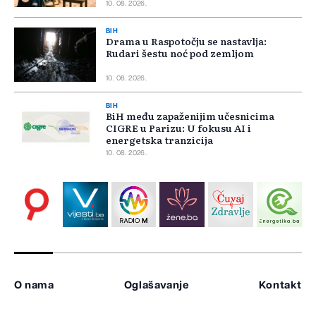
10. 08. 2026.
BIH
Drama u Raspotočju se nastavlja:
Rudari šestu noć pod zemljom
10. 08. 2026.
BIH
BiH među zapaženijim učesnicima
CIGRE u Parizu: U fokusu AI i
energetska tranzicija
10. 08. 2026.
O nama
Oglašavanje
Kontakt