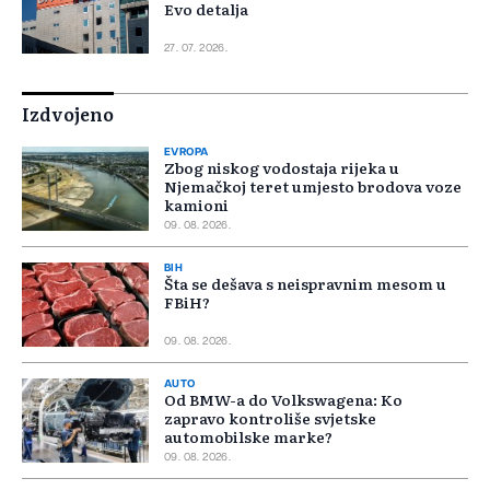
Evo detalja
27. 07. 2026.
Izdvojeno
EVROPA
Zbog niskog vodostaja rijeka u
Njemačkoj teret umjesto brodova voze
kamioni
09. 08. 2026.
BIH
Šta se dešava s neispravnim mesom u
FBiH?
09. 08. 2026.
AUTO
Od BMW-a do Volkswagena: Ko
zapravo kontroliše svjetske
automobilske marke?
09. 08. 2026.