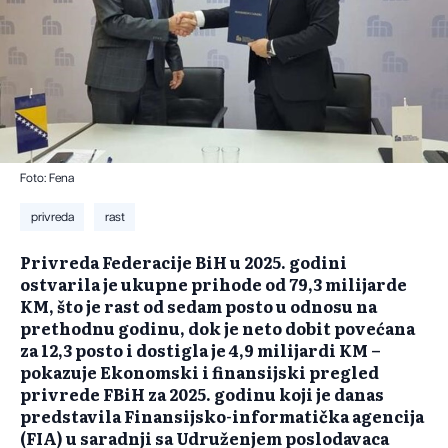
Foto: Fena
privreda
rast
Privreda Federacije BiH u 2025. godini
ostvarila je ukupne prihode od 79,3 milijarde
KM, što je rast od sedam posto u odnosu na
prethodnu godinu, dok je neto dobit povećana
za 12,3 posto i dostigla je 4,9 milijardi KM –
pokazuje Ekonomski i finansijski pregled
privrede FBiH za 2025. godinu koji je danas
predstavila Finansijsko-informatička agencija
(FIA) u saradnji sa Udruženjem poslodavaca