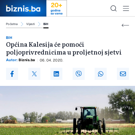
20+
godina
sa vama
Početna
Vijesti
BiH
BIH
Općina Kalesija će pomoći
poljoprivrednicima u proljetnoj sjetvi
Autor:
Biznis.ba
06. 04. 2020.