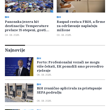
BIH
BIH
Panonska jezera hit
Raspad cesta u FBiH, a firme
destinacija: Temperature
za održavanje naplaćuju
prelaze 35 stepeni, gosti
milione
pristižu iz cijele regije
04. 08. 2026.
03. 08. 2026.
Najnovije
BIH
Forto: Profesionalni vozači ne mogu
više čekati, EK ponudili smo provodivo
rješenje
06. 08. 2026.
BIH
BiH zvanično aplicirala za pristupanje
SEPA području
06. 08. 2026.