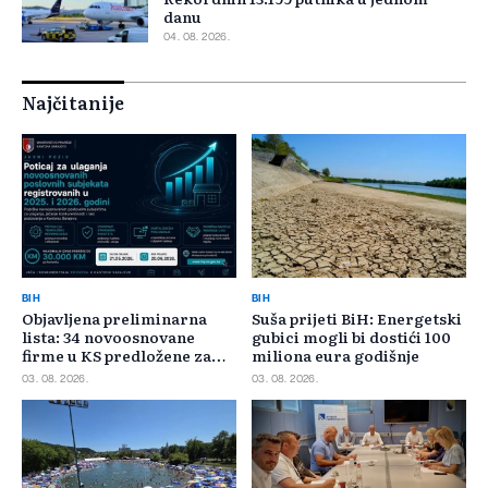
danu
04. 08. 2026.
Najčitanije
BIH
BIH
Objavljena preliminarna
Suša prijeti BiH: Energetski
lista: 34 novoosnovane
gubici mogli bi dostići 100
firme u KS predložene za
miliona eura godišnje
400.000 KM poticaja
03. 08. 2026.
03. 08. 2026.