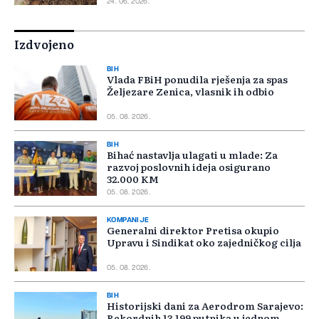
24. 06. 2026.
Izdvojeno
BIH
Vlada FBiH ponudila rješenja za spas
Željezare Zenica, vlasnik ih odbio
05. 08. 2026.
BIH
Bihać nastavlja ulagati u mlade: Za
razvoj poslovnih ideja osigurano
32.000 KM
05. 08. 2026.
KOMPANIJE
Generalni direktor Pretisa okupio
Upravu i Sindikat oko zajedničkog cilja
05. 08. 2026.
BIH
Historijski dani za Aerodrom Sarajevo:
Rekordnih 13.199 putnika u jednom