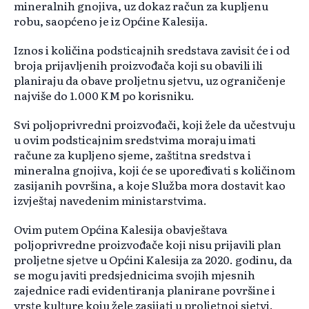
mineralnih gnojiva, uz dokaz račun za kupljenu
robu, saopćeno je iz Općine Kalesija.
Iznos i količina podsticajnih sredstava zavisit će i od
broja prijavljenih proizvođača koji su obavili ili
planiraju da obave proljetnu sjetvu, uz ograničenje
najviše do 1.000 KM po korisniku.
Svi poljoprivredni proizvođači, koji žele da učestvuju
u ovim podsticajnim sredstvima moraju imati
račune za kupljeno sjeme, zaštitna sredstva i
mineralna gnojiva, koji će se upoređivati s količinom
zasijanih površina, a koje Služba mora dostavit kao
izvještaj navedenim ministarstvima.
Ovim putem Općina Kalesija obavještava
poljoprivredne proizvođače koji nisu prijavili plan
proljetne sjetve u Općini Kalesija za 2020. godinu, da
se mogu javiti predsjednicima svojih mjesnih
zajednice radi evidentiranja planirane površine i
vrste kulture koju žele zasijati u proljetnoj sjetvi.