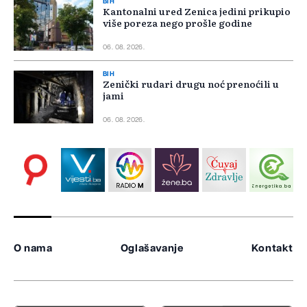
BIH
Kantonalni ured Zenica jedini prikupio
više poreza nego prošle godine
06. 08. 2026.
BIH
Zenički rudari drugu noć prenoćili u
jami
06. 08. 2026.
O nama
Oglašavanje
Kontakt