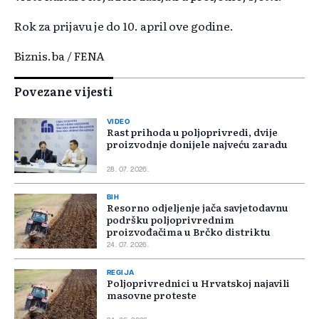
Rok za prijavu je do 10. april ove godine.
Biznis.ba / FENA
Povezane vijesti
VIDEO
Rast prihoda u poljoprivredi, dvije
proizvodnje donijele najveću zaradu
28. 07. 2026.
BIH
Resorno odjeljenje jača savjetodavnu
podršku poljoprivrednim
proizvođačima u Brčko distriktu
24. 07. 2026.
REGIJA
Poljoprivrednici u Hrvatskoj najavili
masovne proteste