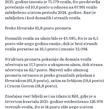
2025. godine iznosio je 75.179 vozila, što predstavlja
povećanje od 10,6 posto u odnosu na 67.991 vozilo
zabilježeno u istom periodu 2024. godine. Rast je
zabilježen i kod domaćih i stranih vozila.
Preko Hrvatske 61,8 posto prometa
Domaćih vozila na ulazu bilo je 43.085, što je za 6,5
posto više nego godinu ranije, dok je broj stranih
vozila porastao za 16,5 posto i iznosio 32.094.
Struktura prometa pokazuje da domaća vozila
učestvuju sa 57,3 posto u ukupnom ulazu, dok strana
učestvuju sa 42,7 posto. Najveći udio ulaznog
prometa ostvaren je preko graničnih prijelaza s
Hrvatskom (61,8 posto), zatim sa Srbijom (19,4 posto)
i Crnom Gorom (18,8 posto).
Značajan rast bilježi se i na izlazu iz BiH, gdje je u
četvrtom kvartalu 2025. godine evidentirano 126.976
teretnih vozila, što je 14 posto više nego u istom