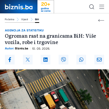
20+
godina
sa vama
Početna
Vijesti
BiH
AGENCIJA ZA STATISTIKU
Ogroman rast na granicama BiH: Više
vozila, robe i trgovine
Autor:
Biznis.ba
10. 05. 2026.