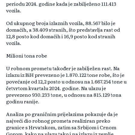
periodu 2024. godine kada je zabilježeno 111.413
vozila.
Od ukupnog broja izlaznih vozila, 88.567 bilo je
domaćih, a 38.409 stranih, što predstavlja rast od
12,8 posto kod domaćih i 16,9 posto kod stranih
vozila.
Milioni tona robe
U robnom prometu također je zabilježen rast. Na
izlazu iz BiH prevezeno je 1.870.122 tone robe, što je
povećanje od 12,2 posto u odnosu na 1.667.254 tone u
četvrtom kvartalu 2024. godine. Na ulazu je
prevezeno 930.233 tone, u odnosu na 815.129 tona
godinu ranije.
Analiza po graničnim prijelazima pokazuje da je
najveći dio robnog prometa realiziran preko
granice s Hrvatskom, zatim sa Srbijom i Crnom
Gorom, kako na ulazu tako i na izlazu iz zemlje.