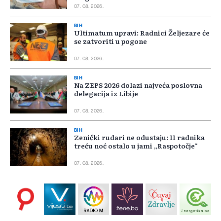
07. 08. 2026.
BIH
Ultimatum upravi: Radnici Željezare će
se zatvoriti u pogone
07. 08. 2026.
BIH
Na ZEPS 2026 dolazi najveća poslovna
delegacija iz Libije
07. 08. 2026.
BIH
Zenički rudari ne odustaju: 11 radnika
treću noć ostalo u jami „Raspotočje“
07. 08. 2026.