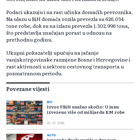
Podaci ukazuju i na rast učinka domaćih prevoznika.
Na ulazu u BiH domaća vozila prevezla su 626.034
tone robe, dok su na izlazu prevezla 1.302.996 tona,
što predstavlja značajan porast u odnosu na
prethodnu godinu.
Ukupni pokazatelji upućuju na jačanje
vanjskotrgovinske razmjene Bosne i Hercegovine i
rast aktivnosti u sektoru cestovnog transporta u
posmatranom periodu.
Povezane vijesti
BIH
Izvoz FBiH snažno skočio: U junu
izvezeno više od milijardu KM robe
23. 07. 2026.
AUTO
Isporuke Tesla vozila u drugom