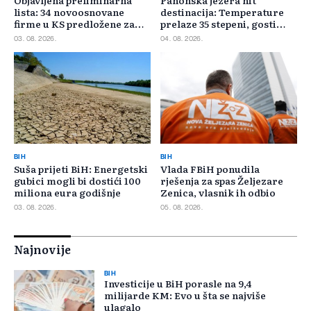
lista: 34 novoosnovane
destinacija: Temperature
firme u KS predložene za
prelaze 35 stepeni, gosti
400.000 KM poticaja
pristižu iz cijele regije
03. 08. 2026.
04. 08. 2026.
BIH
BIH
Suša prijeti BiH: Energetski
Vlada FBiH ponudila
gubici mogli bi dostići 100
rješenja za spas Željezare
miliona eura godišnje
Zenica, vlasnik ih odbio
03. 08. 2026.
05. 08. 2026.
Najnovije
BIH
Investicije u BiH porasle na 9,4
milijarde KM: Evo u šta se najviše
ulagalo