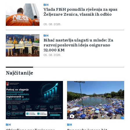
BIH
Vlada FBiH ponudila rješenja za spas
Željezare Zenica, vlasnik ih odbio
05. 08. 2026.
BIH
Bihać nastavlja ulagati u mlade: Za
razvoj poslovnih ideja osigurano
32.000 KM
05. 08. 2026.
Najčitanije
BIH
BIH
Objavljena preliminarna
Panonska jezera hit