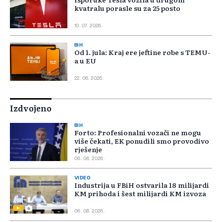
kvatralu porasle su za 25 posto
10. 07. 2026.
BIH
Od 1. jula: Kraj ere jeftine robe s TEMU-
a u EU
22. 06. 2026.
Izdvojeno
BIH
Forto: Profesionalni vozači ne mogu
više čekati, EK ponudili smo provodivo
rješenje
06. 08. 2026.
VIDEO
Industrija u FBiH ostvarila 18 milijardi
KM prihoda i šest milijardi KM izvoza
06. 08. 2026.