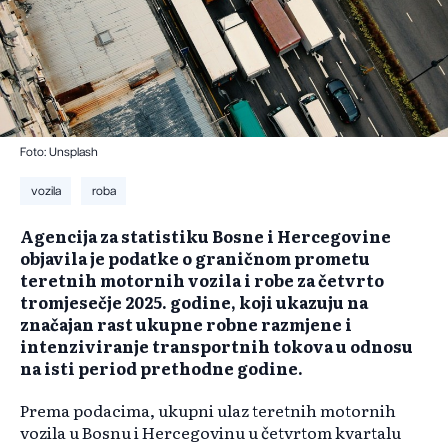
Foto: Unsplash
vozila
roba
Agencija za statistiku Bosne i Hercegovine
objavila je podatke o graničnom prometu
teretnih motornih vozila i robe za četvrto
tromjesečje 2025. godine, koji ukazuju na
značajan rast ukupne robne razmjene i
intenziviranje transportnih tokova u odnosu
na isti period prethodne godine.
Prema podacima, ukupni ulaz teretnih motornih
vozila u Bosnu i Hercegovinu u četvrtom kvartalu