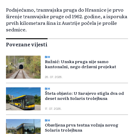
Podsjećamo, tramvajska pruga do Hrasnice je prvo
širenje tramvajske pruge od 1962. godine, a isporuka
prvih kilometara šina iz Austrije počela je prošle
sedmice.
Povezane vijesti
BIH
Ružnić: Unska pruga nije samo
kantonalni, nego državni projekat
26. 07. 2026.
BIH
Šteta objavio: U Sarajevo stigla dva od
deset novih Solaris trolejbusa
17. 07. 2026.
BIH
Obavljena prva testna vožnja novog
Solaris trolejbusa