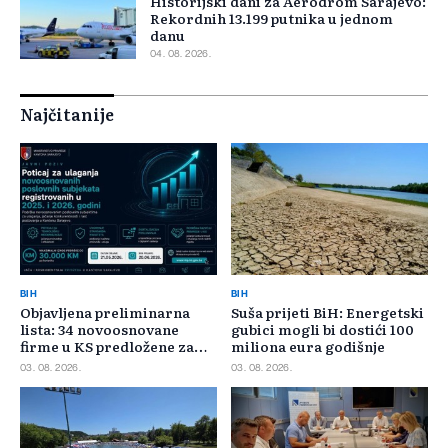
Historijski dani za Aerodrom Sarajevo:
Rekordnih 13.199 putnika u jednom
danu
04. 08. 2026.
Najčitanije
BIH
BIH
Objavljena preliminarna
Suša prijeti BiH: Energetski
lista: 34 novoosnovane
gubici mogli bi dostići 100
firme u KS predložene za
miliona eura godišnje
400.000 KM poticaja
03. 08. 2026.
03. 08. 2026.