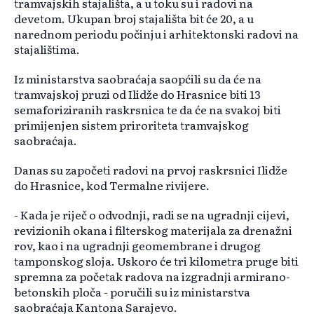
tramvajskih stajališta, a u toku su i radovi na
devetom. Ukupan broj stajališta bit će 20, a u
narednom periodu počinju i arhitektonski radovi na
stajalištima.
Iz ministarstva saobraćaja saopćili su da će na
tramvajskoj pruzi od Ilidže do Hrasnice biti 13
semaforiziranih raskrsnica te da će na svakoj biti
primijenjen sistem priroriteta tramvajskog
saobraćaja.
Danas su započeti radovi na prvoj raskrsnici Ilidže
do Hrasnice, kod Termalne rivijere.
- Kada je riječ o odvodnji, radi se na ugradnji cijevi,
revizionih okana i filterskog materijala za drenažni
rov, kao i na ugradnji geomembrane i drugog
tamponskog sloja. Uskoro će tri kilometra pruge biti
spremna za početak radova na izgradnji armirano-
betonskih ploča - poručili su iz ministarstva
saobraćaja Kantona Sarajevo.