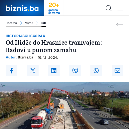
20+
godina
sa vama
Početna
Vijesti
BiH
HISTORIJSKI ISKORAK
Od Ilidže do Hrasnice tramvajem:
Radovi u punom zamahu
Autor:
Biznis.ba
16. 12. 2024.