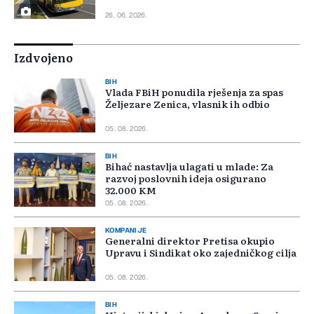
26. 06. 2026.
Izdvojeno
BIH
Vlada FBiH ponudila rješenja za spas
Željezare Zenica, vlasnik ih odbio
05. 08. 2026.
BIH
Bihać nastavlja ulagati u mlade: Za
razvoj poslovnih ideja osigurano
32.000 KM
05. 08. 2026.
KOMPANIJE
Generalni direktor Pretisa okupio
Upravu i Sindikat oko zajedničkog cilja
05. 08. 2026.
BIH