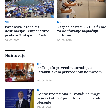
BIH
BIH
Panonska jezera hit
Raspad cesta u FBiH, a firme
destinacija: Temperature
za održavanje naplaćuju
prelaze 35 stepeni, gosti
milione
pristižu iz cijele regije
04. 08. 2026.
03. 08. 2026.
Najnovije
BIH
Brčko jača privrednu saradnju s
Istanbulskom privrednom komorom
06. 08. 2026.
BIH
Forto: Profesionalni vozači ne mogu
više čekati, EK ponudili smo provodivo
rješenje
06. 08. 2026.