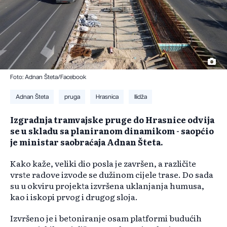
Foto: Adnan Šteta/Facebook
Adnan Šteta
pruga
Hrasnica
Ilidža
Izgradnja tramvajske pruge do Hrasnice odvija
se u skladu sa planiranom dinamikom - saopćio
je ministar saobraćaja Adnan Šteta.
Kako kaže, veliki dio posla je završen, a različite
vrste radove izvode se dužinom cijele trase. Do sada
su u okviru projekta izvršena uklanjanja humusa,
kao i iskopi prvog i drugog sloja.
Izvršeno je i betoniranje osam platformi budućih