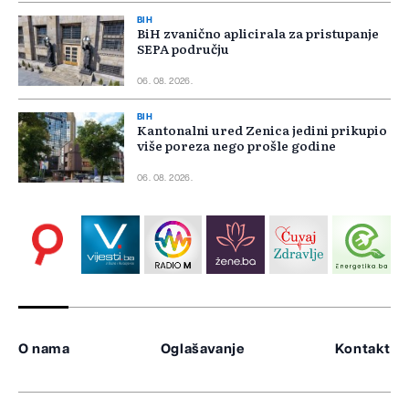
BIH
BiH zvanično aplicirala za pristupanje
SEPA području
06. 08. 2026.
BIH
Kantonalni ured Zenica jedini prikupio
više poreza nego prošle godine
06. 08. 2026.
O nama
Oglašavanje
Kontakt