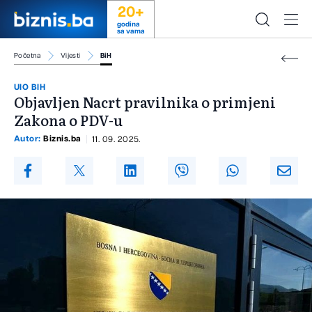
20+
godina
sa vama
Početna
Vijesti
BiH
UIO BIH
Objavljen Nacrt pravilnika o primjeni
Zakona o PDV-u
Autor:
Biznis.ba
11. 09. 2025.