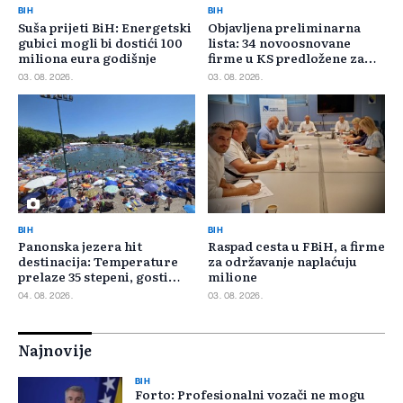
BIH
BIH
Suša prijeti BiH: Energetski
Objavljena preliminarna
gubici mogli bi dostići 100
lista: 34 novoosnovane
miliona eura godišnje
firme u KS predložene za
400.000 KM poticaja
03. 08. 2026.
03. 08. 2026.
BIH
BIH
Panonska jezera hit
Raspad cesta u FBiH, a firme
destinacija: Temperature
za održavanje naplaćuju
prelaze 35 stepeni, gosti
milione
pristižu iz cijele regije
04. 08. 2026.
03. 08. 2026.
Najnovije
BIH
Forto: Profesionalni vozači ne mogu