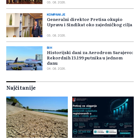
05. 08. 2026.
KOMPANIJE
Generalni direktor Pretisa okupio
Upravu i Sindikat oko zajedničkog cilja
05. 08. 2026.
BIH
Historijski dani za Aerodrom Sarajevo:
Rekordnih 13.199 putnika u jednom
danu
04. 08. 2026.
Najčitanije