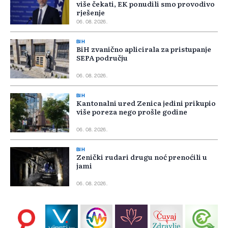
više čekati, EK ponudili smo provodivo
rješenje
06. 08. 2026.
BIH
BiH zvanično aplicirala za pristupanje
SEPA području
06. 08. 2026.
BIH
Kantonalni ured Zenica jedini prikupio
više poreza nego prošle godine
06. 08. 2026.
BIH
Zenički rudari drugu noć prenoćili u
jami
06. 08. 2026.