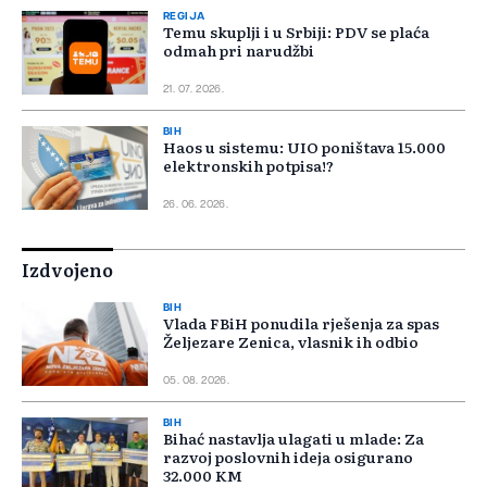
REGIJA
Temu skuplji i u Srbiji: PDV se plaća
odmah pri narudžbi
21. 07. 2026.
BIH
Haos u sistemu: UIO poništava 15.000
elektronskih potpisa!?
26. 06. 2026.
Izdvojeno
BIH
Vlada FBiH ponudila rješenja za spas
Željezare Zenica, vlasnik ih odbio
05. 08. 2026.
BIH
Bihać nastavlja ulagati u mlade: Za
razvoj poslovnih ideja osigurano
32.000 KM