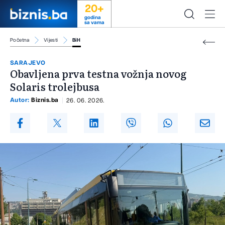
20+
godina
sa vama
Početna
Vijesti
BiH
SARAJEVO
Obavljena prva testna vožnja novog
Solaris trolejbusa
Autor:
Biznis.ba
26. 06. 2026.