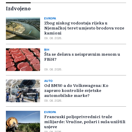
Izdvojeno
EVROPA
Zbog niskog vodostaja rijeka u
Njemačkoj teret umjesto brodova voze
kamioni
09. 08. 2026.
BIH
Šta se dešava s neispravnim mesom u
FBiH?
09. 08. 2026.
AUTO
Od BMW-a do Volkswagena: Ko
zapravo kontroliše svjetske
automobilske marke?
09. 08. 2026.
EVROPA
Francuski poljoprivrednici traže
milijarde: Vrućine, požari i suša uništili
usjeve