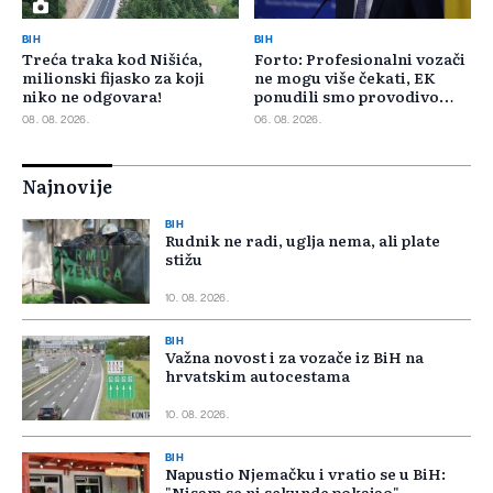
BIH
BIH
Treća traka kod Nišića,
Forto: Profesionalni vozači
milionski fijasko za koji
ne mogu više čekati, EK
niko ne odgovara!
ponudili smo provodivo
rješenje
08. 08. 2026.
06. 08. 2026.
Najnovije
BIH
Rudnik ne radi, uglja nema, ali plate
stižu
10. 08. 2026.
BIH
Važna novost i za vozače iz BiH na
hrvatskim autocestama
10. 08. 2026.
BIH
Napustio Njemačku i vratio se u BiH:
"Nisam se ni sekunde pokajao"