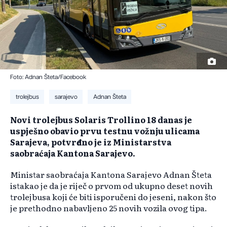
Foto: Adnan Šteta/Facebook
trolejbus
sarajevo
Adnan Šteta
Novi trolejbus Solaris Trollino 18 danas je
uspješno obavio prvu testnu vožnju ulicama
Sarajeva, potvrđeno je iz Ministarstva
saobraćaja Kantona Sarajevo.
Ministar saobraćaja Kantona Sarajevo Adnan Šteta
istakao je da je riječ o prvom od ukupno deset novih
trolejbusa koji će biti isporučeni do jeseni, nakon što
je prethodno nabavljeno 25 novih vozila ovog tipa.