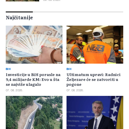
09. 08. 2026.
Najčitanije
BIH
BIH
Investicije u BiH porasle na
Ultimatum upravi: Radnici
9,4 milijarde KM: Evo u šta
Željezare će se zatvoriti u
se najviše ulagalo
pogone
07. 08. 2026.
07. 08. 2026.