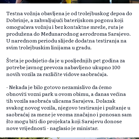
Testna vožnja obavljena je od trolejbuskog depoa do
Dobrinje, a zahvaljujući baterijskom pogonu koji
omogućava vožnju i bez kontaktne mreže, ruta je
produžena do Međunarodnog aerodroma Sarajevo.
U narednom periodu slijede dodatna testiranja na
svim trolejbuskim linijama u gradu.
Šteta je podsjetio da je u posljednjih pet godina za
potrebe javnog prevoza nabavljeno ukupno 100
novih vozila za različite vidove saobraćaja.
- Nekada je bilo gotovo nezamislivo da ćemo
obnoviti vozni park u ovom obimu, a danas većina
tih vozila saobraća ulicama Sarajeva. Dolazak
svakog novog vozila, njegovo testiranje i puštanje u
saobraćaj za mene je veoma značajno i ponosan sam
što mogu biti dio projekata koji Sarajevu donose
nove vrijednosti - naglasio je ministar.