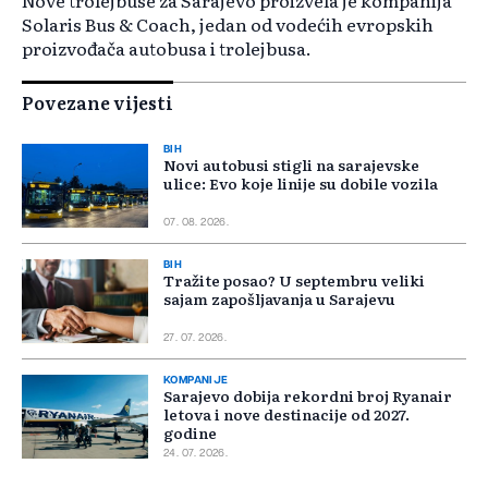
Nove trolejbuse za Sarajevo proizvela je kompanija
Solaris Bus & Coach, jedan od vodećih evropskih
proizvođača autobusa i trolejbusa.
Povezane vijesti
BIH
Novi autobusi stigli na sarajevske
ulice: Evo koje linije su dobile vozila
07. 08. 2026.
BIH
Tražite posao? U septembru veliki
sajam zapošljavanja u Sarajevu
27. 07. 2026.
KOMPANIJE
Sarajevo dobija rekordni broj Ryanair
letova i nove destinacije od 2027.
godine
24. 07. 2026.