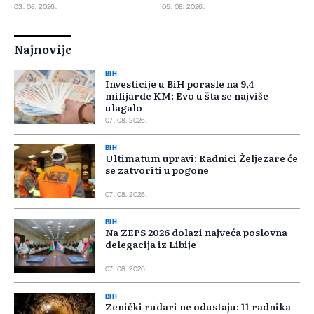
03. 08. 2026.
05. 08. 2026.
Najnovije
BIH
Investicije u BiH porasle na 9,4
milijarde KM: Evo u šta se najviše
ulagalo
07. 08. 2026.
BIH
Ultimatum upravi: Radnici Željezare će
se zatvoriti u pogone
07. 08. 2026.
BIH
Na ZEPS 2026 dolazi najveća poslovna
delegacija iz Libije
07. 08. 2026.
BIH
Zenički rudari ne odustaju: 11 radnika