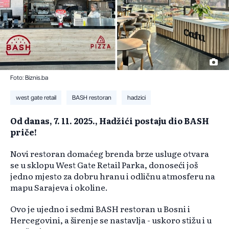
Foto: Biznis.ba
west gate retail
BASH restoran
hadzici
Od danas, 7. 11. 2025., Hadžići postaju dio BASH
priče!
Novi restoran domaćeg brenda brze usluge otvara
se u sklopu West Gate Retail Parka, donoseći još
jedno mjesto za dobru hranu i odličnu atmosferu na
mapu Sarajeva i okoline.
Ovo je ujedno i sedmi BASH restoran u Bosni i
Hercegovini, a širenje se nastavlja - uskoro stižu i u