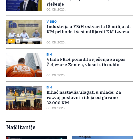
rješenje
06. 08. 2026.
VIDEO
Industrija u FBiH ostvarila 18 milijardi
KM prihoda i šest milijardi KM izvoza
06. 08. 2026.
BIH
Vlada FBiH ponudila rješenja za spas
Željezare Zenica, vlasnik ih odbio
05. 08. 2026.
BIH
Bihać nastavlja ulagati u mlade: Za
razvoj poslovnih ideja osigurano
32.000 KM
05. 08. 2026.
Najčitanije