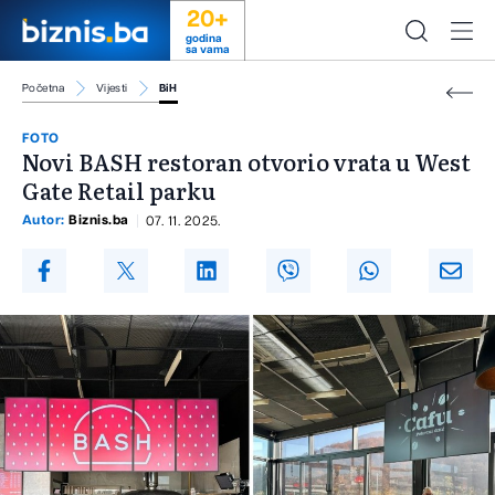
20+
godina
sa vama
Početna
Vijesti
BiH
FOTO
Novi BASH restoran otvorio vrata u West
Gate Retail parku
Autor:
Biznis.ba
07. 11. 2025.