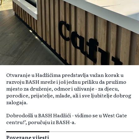
Otvaranje u Hadžićima predstavlja važan korak u
razvoju BASH mreže i još jednu priliku da pružimo
mjesto za druženje, odmor i uživanje - za djecu,
porodice, prijatelje, mlade, ali i sve ljubitelje dobrog
zalogaja.
Dobrodošli u BASH Hadžići - vidimo se u West Gate
centru!", poručuju iz BASH-a.
Povezane vijesti