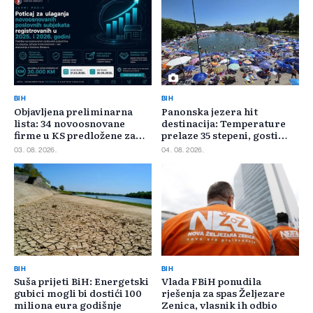
BIH
BIH
Objavljena preliminarna
Panonska jezera hit
lista: 34 novoosnovane
destinacija: Temperature
firme u KS predložene za
prelaze 35 stepeni, gosti
400.000 KM poticaja
pristižu iz cijele regije
03. 08. 2026.
04. 08. 2026.
BIH
BIH
Suša prijeti BiH: Energetski
Vlada FBiH ponudila
gubici mogli bi dostići 100
rješenja za spas Željezare
miliona eura godišnje
Zenica, vlasnik ih odbio