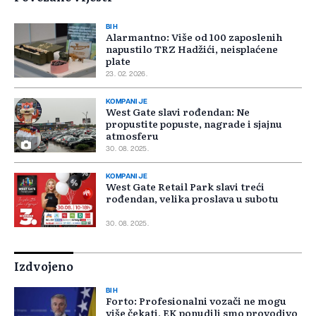
BIH
Alarmantno: Više od 100 zaposlenih
napustilo TRZ Hadžići, neisplaćene
plate
23. 02. 2026.
KOMPANIJE
West Gate slavi rođendan: Ne
propustite popuste, nagrade i sjajnu
atmosferu
30. 08. 2025.
KOMPANIJE
West Gate Retail Park slavi treći
rođendan, velika proslava u subotu
30. 08. 2025.
Izdvojeno
BIH
Forto: Profesionalni vozači ne mogu
više čekati, EK ponudili smo provodivo