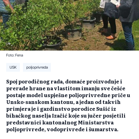
Foto: Fena
USK
poljoprivreda
Spoj porodičnog rada, domaće proizvodnje i
prerade hrane na vlastitom imanju sve češće
postaje model uspješne poljoprivredne priče u
Unsko-sanskom kantonu, a jedan od takvih
primjera je i gazdinstvo porodice Sušić iz
bihaćkog naselja Izačić koje su jučer posjetili
predstavnici kantonalnog Ministarstva
poljoprivrede, vodoprivrede i šumarstva.