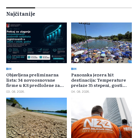
Najčitanije
BIH
BIH
Objavljena preliminarna
Panonska jezera hit
lista: 34 novoosnovane
destinacija: Temperature
firme u KS predložene za
prelaze 35 stepeni, gosti
400.000 KM poticaja
pristižu iz cijele regije
03. 08. 2026.
04. 08. 2026.