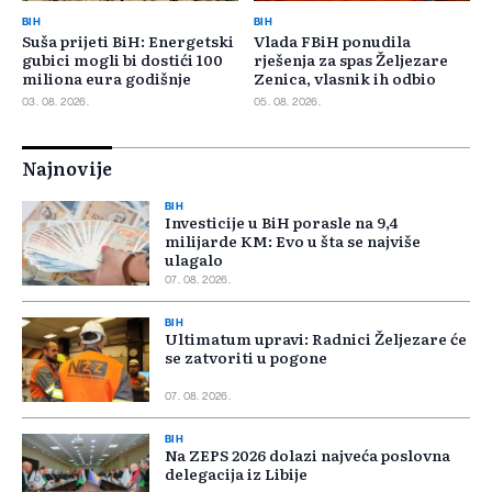
BIH
BIH
Suša prijeti BiH: Energetski
Vlada FBiH ponudila
gubici mogli bi dostići 100
rješenja za spas Željezare
miliona eura godišnje
Zenica, vlasnik ih odbio
03. 08. 2026.
05. 08. 2026.
Najnovije
BIH
Investicije u BiH porasle na 9,4
milijarde KM: Evo u šta se najviše
ulagalo
07. 08. 2026.
BIH
Ultimatum upravi: Radnici Željezare će
se zatvoriti u pogone
07. 08. 2026.
BIH
Na ZEPS 2026 dolazi najveća poslovna
delegacija iz Libije