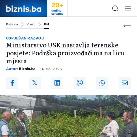
20+
godina
sa vama
Početna
Vijesti
BiH
USPJEŠAN RAZVOJ
Ministarstvo USK nastavlja terenske
posjete: Podrška proizvođačima na licu
mjesta
Autor:
Biznis.ba
14. 05. 2026.