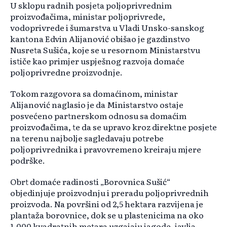
U sklopu radnih posjeta poljoprivrednim
proizvođačima, ministar poljoprivrede,
vodoprivrede i šumarstva u Vladi Unsko-sanskog
kantona Edvin Alijanović obišao je gazdinstvo
Nusreta Sušića, koje se u resornom Ministarstvu
ističe kao primjer uspješnog razvoja domaće
poljoprivredne proizvodnje.
Tokom razgovora sa domaćinom, ministar
Alijanović naglasio je da Ministarstvo ostaje
posvećeno partnerskom odnosu sa domaćim
proizvođačima, te da se upravo kroz direktne posjete
na terenu najbolje sagledavaju potrebe
poljoprivrednika i pravovremeno kreiraju mjere
podrške.
Obrt domaće radinosti „Borovnica Sušić“
objedinjuje proizvodnju i preradu poljoprivrednih
proizvoda. Na površini od 2,5 hektara razvijena je
plantaža borovnice, dok se u plastenicima na oko
1.000 kvadratnih metara uzgajaju jagode, javlja