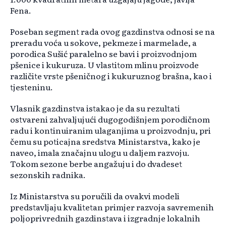
Fena.
Poseban segment rada ovog gazdinstva odnosi se na
preradu voća u sokove, pekmeze i marmelade, a
porodica Sušić paralelno se bavi i proizvodnjom
pšenice i kukuruza. U vlastitom mlinu proizvode
različite vrste pšeničnog i kukuruznog brašna, kao i
tjesteninu.
Vlasnik gazdinstva istakao je da su rezultati
ostvareni zahvaljujući dugogodišnjem porodičnom
radu i kontinuiranim ulaganjima u proizvodnju, pri
čemu su poticajna sredstva Ministarstva, kako je
naveo, imala značajnu ulogu u daljem razvoju.
Tokom sezone berbe angažuju i do dvadeset
sezonskih radnika.
Iz Ministarstva su poručili da ovakvi modeli
predstavljaju kvalitetan primjer razvoja savremenih
poljoprivrednih gazdinstava i izgradnje lokalnih