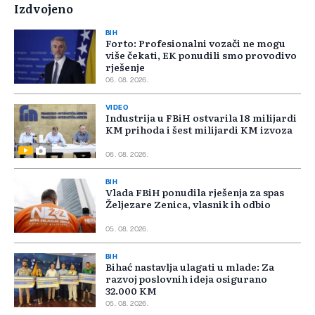
Izdvojeno
BIH
Forto: Profesionalni vozači ne mogu
više čekati, EK ponudili smo provodivo
rješenje
06. 08. 2026.
VIDEO
Industrija u FBiH ostvarila 18 milijardi
KM prihoda i šest milijardi KM izvoza
06. 08. 2026.
BIH
Vlada FBiH ponudila rješenja za spas
Željezare Zenica, vlasnik ih odbio
05. 08. 2026.
BIH
Bihać nastavlja ulagati u mlade: Za
razvoj poslovnih ideja osigurano
32.000 KM
05. 08. 2026.