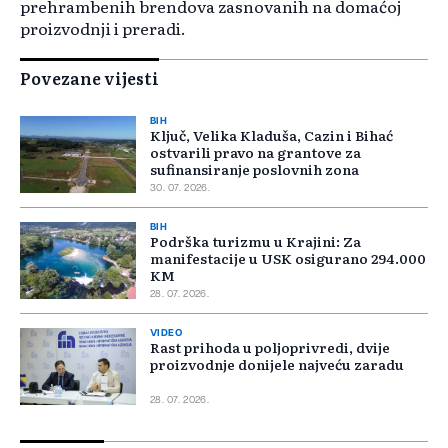
prehrambenih brendova zasnovanih na domaćoj
proizvodnji i preradi.
Povezane vijesti
BIH
Ključ, Velika Kladuša, Cazin i Bihać
ostvarili pravo na grantove za
sufinansiranje poslovnih zona
30. 07. 2026.
BIH
Podrška turizmu u Krajini: Za
manifestacije u USK osigurano 294.000
KM
28. 07. 2026.
VIDEO
Rast prihoda u poljoprivredi, dvije
proizvodnje donijele najveću zaradu
28. 07. 2026.