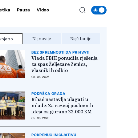
etika
Pauza
Video
Najnovije
Najčitanije
vojeno
BEZ SPREMNOSTI DA PRIHVATI
Vlada FBiH ponudila rješenja
za spas Željezare Zenica,
vlasnik ih odbio
05. 08. 2026.
PODRŠKA GRADA
Bihać nastavlja ulagati u
mlade: Za razvoj poslovnih
ideja osigurano 32.000 KM
05. 08. 2026.
POKRENUO INICIJATIVU