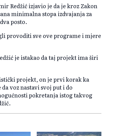
ir Redžić izjavio je da je kroz Zakon
isana minimalna stopa izdvajanja za
 dva posto.
gli provoditi sve ove programe i mjere
džić je istakao da taj projekt ima širi
stički projekt, on je prvi korak ka
da voz nastavi svoj put i do
mogućnosti pokretanja istog takvog
žić.