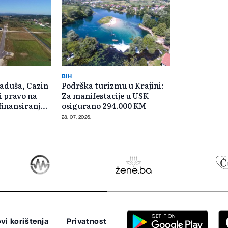
BIH
laduša, Cazin
Podrška turizmu u Krajini:
li pravo na
Za manifestacije u USK
finansiranje
osigurano 294.000 KM
a
28. 07. 2026.
vi korištenja
Privatnost