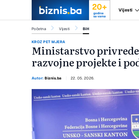
20+
Vijesti
godina
sa vama
Početna
Vijesti
BiH
KROZ PET MJERA
Ministarstvo privrede
razvojne projekte i p
Autor:
Biznis.ba
22. 05. 2026.