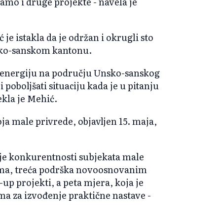
mo i druge projekte - navela je
e istakla da je održan i okrugli sto
sko-sanskom kantonu.
a energiju na području Unsko-sanskog
 poboljšati situaciju kada je u pitanju
ekla je Mehić.
ja male privrede, objavljen 15. maja,
nje konkurentnosti subjekata male
ima, treća podrška novoosnovanim
up projekti, a peta mjera, koja je
ma za izvođenje praktične nastave -