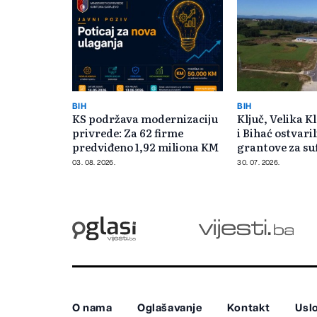
BIH
BIH
KS podržava modernizaciju
Ključ, Velika K
privrede: Za 62 firme
i Bihać ostvari
predviđeno 1,92 miliona KM
grantove za su
poslovnih zon
03. 08. 2026.
30. 07. 2026.
O nama
Oglašavanje
Kontakt
Uslo