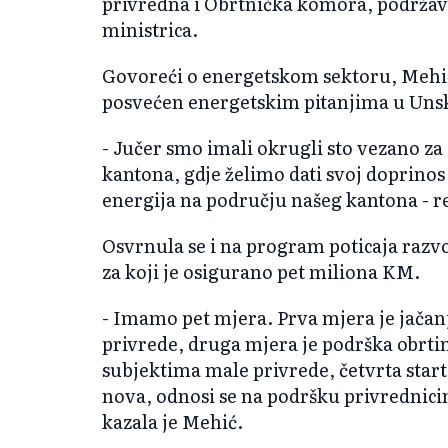
privredna i Obrtnička komora, podržava
ministrica.
Govoreći o energetskom sektoru, Mehić j
posvećen energetskim pitanjima u Un
- Jučer smo imali okrugli sto vezano z
kantona, gdje želimo dati svoj doprinos i
energija na području našeg kantona - r
Osvrnula se i na program poticaja razvo
za koji je osigurano pet miliona KM.
- Imamo pet mjera. Prva mjera je jača
privrede, druga mjera je podrška obrt
subjektima male privrede, četvrta start-
nova, odnosi se na podršku privrednici
kazala je Mehić.