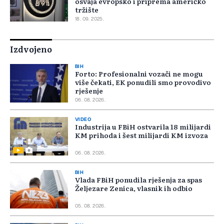
osvaja evropsko i priprema američko
tržište
18. 09. 2025.
Izdvojeno
BIH
Forto: Profesionalni vozači ne mogu
više čekati, EK ponudili smo provodivo
rješenje
06. 08. 2026.
VIDEO
Industrija u FBiH ostvarila 18 milijardi
KM prihoda i šest milijardi KM izvoza
06. 08. 2026.
BIH
Vlada FBiH ponudila rješenja za spas
Željezare Zenica, vlasnik ih odbio
05. 08. 2026.