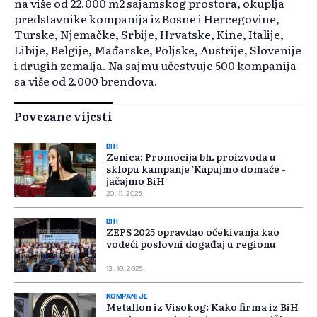
na više od 22.000 m2 sajamskog prostora, okuplja
predstavnike kompanija iz Bosne i Hercegovine,
Turske, Njemačke, Srbije, Hrvatske, Kine, Italije,
Libije, Belgije, Mađarske, Poljske, Austrije, Slovenije
i drugih zemalja. Na sajmu učestvuje 500 kompanija
sa više od 2.000 brendova.
Povezane vijesti
BIH
Zenica: Promocija bh. proizvoda u
sklopu kampanje 'Kupujmo domaće -
jačajmo BiH'
20. 11. 2025.
BIH
ZEPS 2025 opravdao očekivanja kao
vodeći poslovni događaj u regionu
13. 10. 2025.
KOMPANIJE
Metallon iz Visokog: Kako firma iz BiH