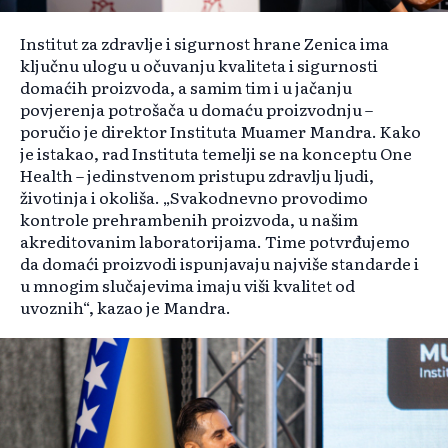
Institut za zdravlje i sigurnost hrane Zenica ima
ključnu ulogu u očuvanju kvaliteta i sigurnosti
domaćih proizvoda, a samim tim i u jačanju
povjerenja potrošača u domaću proizvodnju –
poručio je direktor Instituta Muamer Mandra. Kako
je istakao, rad Instituta temelji se na konceptu One
Health – jedinstvenom pristupu zdravlju ljudi,
životinja i okoliša. „Svakodnevno provodimo
kontrole prehrambenih proizvoda, u našim
akreditovanim laboratorijama. Time potvrđujemo
da domaći proizvodi ispunjavaju najviše standarde i
u mnogim slučajevima imaju viši kvalitet od
uvoznih“, kazao je Mandra.