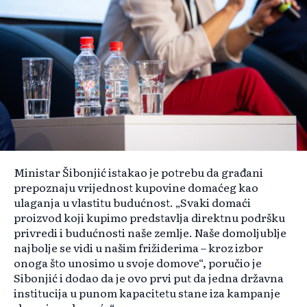
Ministar Šibonjić istakao je potrebu da građani
prepoznaju vrijednost kupovine domaćeg kao
ulaganja u vlastitu budućnost. „Svaki domaći
proizvod koji kupimo predstavlja direktnu podršku
privredi i budućnosti naše zemlje. Naše domoljublje
najbolje se vidi u našim frižiderima – kroz izbor
onoga što unosimo u svoje domove“, poručio je
Sibonjić i dodao da je ovo prvi put da jedna državna
institucija u punom kapacitetu stane iza kampanje