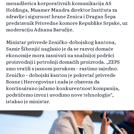
menadžerica korporativnih komunikacija AS
Holdinga, Muamer Mandra direktor Instituta za
zdravlje i sigurnost hrane Zenica i Dragan Šepa
predstavnik Privredne komore Republike Srpske, uz
moderaciju Adnana Baručije.
Ministar privrede Zeničko-dobojskog kantona,
Samir Šibonjić naglasio je da se razvoj domaće
ekonomije mora zasnivati na snažnijoj podršci
proizvodnji i potrošnji domaćih proizvoda. „ZEPS
smo vratili s jasnom porukom – rastimo zajedno.
Zeničko – dobojski kanton je pokretač privrede
Bosne i Hercegovine i naša je obaveza da
kontinuirano jačamo konkurentnost kompanija,
podstičemo izvoz i uvodimo nove tehnologije“,
istakao je ministar.