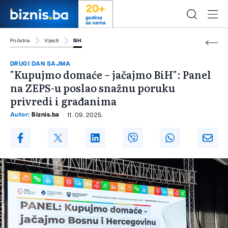
20+
godina
sa vama
Početna
Vijesti
BiH
DRUGI DAN SAJMA
"Kupujmo domaće – jačajmo BiH": Panel
na ZEPS-u poslao snažnu poruku
privredi i građanima
Autor:
Biznis.ba
11. 09. 2025.