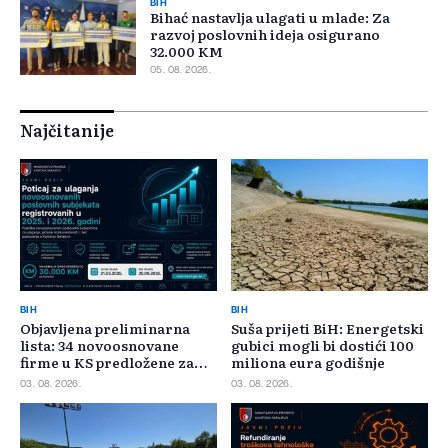
BIH
Bihać nastavlja ulagati u mlade: Za
razvoj poslovnih ideja osigurano
32.000 KM
05. 08. 2026.
Najčitanije
BIH
BIH
Objavljena preliminarna
Suša prijeti BiH: Energetski
lista: 34 novoosnovane
gubici mogli bi dostići 100
firme u KS predložene za
miliona eura godišnje
400.000 KM poticaja
03. 08. 2026.
03. 08. 2026.