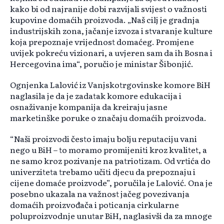
kako bi od najranije dobi razvijali svijest o važnosti
kupovine domaćih proizvoda. „Naš cilj je gradnja
industrijskih zona, jačanje izvoza i stvaranje kulture
koja prepoznaje vrijednost domaćeg. Promjene
uvijek pokreću vizionari, a uvjeren sam da ih Bosna i
Hercegovina ima“, poručio je ministar Šibonjić.
Ognjenka Lalović iz Vanjskotrgovinske komore BiH
naglasila je da je zadatak komore edukacija i
osnaživanje kompanija da kreiraju jasne
marketinške poruke o značaju domaćih proizvoda.
“Naši proizvodi često imaju bolju reputaciju vani
nego u BiH – to moramo promijeniti kroz kvalitet, a
ne samo kroz pozivanje na patriotizam. Od vrtića do
univerziteta trebamo učiti djecu da prepoznaju i
cijene domaće proizvode”, poručila je Lalović. Ona je
posebno ukazala na važnost jačeg povezivanja
domaćih proizvođača i poticanja cirkularne
poluproizvodnje unutar BiH, naglasivši da za mnoge