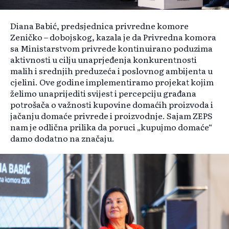
Diana Babić, predsjednica privredne komore
Zeničko – dobojskog, kazala je da Privredna komora
sa Ministarstvom privrede kontinuirano poduzima
aktivnosti u cilju unaprjeđenja konkurentnosti
malih i srednjih preduzeća i poslovnog ambijenta u
cjelini. Ove godine implementiramo projekat kojim
želimo unaprijediti svijest i percepciju građana
potrošača o važnosti kupovine domaćih proizvoda i
jačanju domaće privrede i proizvodnje. Sajam ZEPS
nam je odlična prilika da poruci „kupujmo domaće“
damo dodatno na značaju.