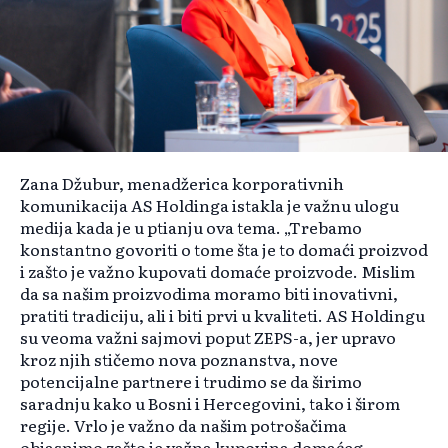
Zana Džubur, menadžerica korporativnih
komunikacija AS Holdinga istakla je važnu ulogu
medija kada je u ptianju ova tema. „Trebamo
konstantno govoriti o tome šta je to domaći proizvod
i zašto je važno kupovati domaće proizvode. Mislim
da sa našim proizvodima moramo biti inovativni,
pratiti tradiciju, ali i biti prvi u kvaliteti. AS Holdingu
su veoma važni sajmovi poput ZEPS-a, jer upravo
kroz njih stičemo nova poznanstva, nove
potencijalne partnere i trudimo se da širimo
saradnju kako u Bosni i Hercegovini, tako i širom
regije. Vrlo je važno da našim potrošačima
objasnimo zašto je važna kupovina domaćeg