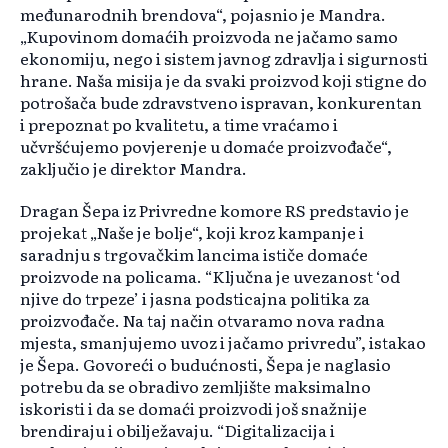
međunarodnih brendova“, pojasnio je Mandra.
„Kupovinom domaćih proizvoda ne jačamo samo
ekonomiju, nego i sistem javnog zdravlja i sigurnosti
hrane. Naša misija je da svaki proizvod koji stigne do
potrošača bude zdravstveno ispravan, konkurentan
i prepoznat po kvalitetu, a time vraćamo i
učvršćujemo povjerenje u domaće proizvođače“,
zaključio je direktor Mandra.
Dragan Šepa iz Privredne komore RS predstavio je
projekat „Naše je bolje“, koji kroz kampanje i
saradnju s trgovačkim lancima ističe domaće
proizvode na policama. “Ključna je uvezanost ‘od
njive do trpeze’ i jasna podsticajna politika za
proizvođače. Na taj način otvaramo nova radna
mjesta, smanjujemo uvoz i jačamo privredu”, istakao
je Šepa. Govoreći o budućnosti, Šepa je naglasio
potrebu da se obradivo zemljište maksimalno
iskoristi i da se domaći proizvodi još snažnije
brendiraju i obilježavaju. “Digitalizacija i