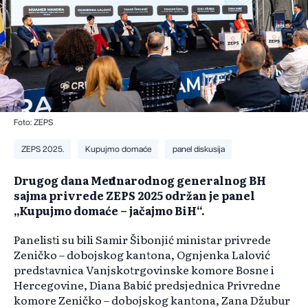
Foto: ZEPS
ZEPS 2025.
Kupujmo domaće
panel diskusija
Drugog dana Međunarodnog generalnog BH
sajma privrede ZEPS 2025 održan je panel
„Kupujmo domaće – jačajmo BiH“.
Panelisti su bili Samir Šibonjić ministar privrede
Zeničko – dobojskog kantona, Ognjenka Lalović
predstavnica Vanjskotrgovinske komore Bosne i
Hercegovine, Diana Babić predsjednica Privredne
komore Zeničko – dobojskog kantona, Zana Džubur