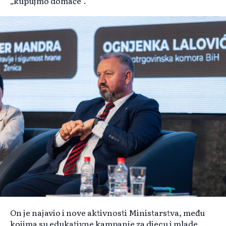
„kupujmo domaće“.
On je najavio i nove aktivnosti Ministarstva, među
kojima su edukativne kampanje za djecu i mlade,