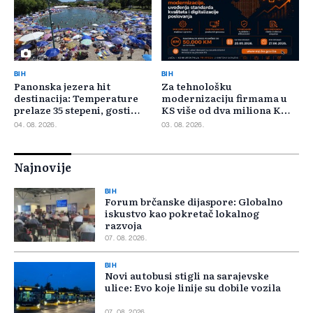
BIH
BIH
Panonska jezera hit
Za tehnološku
destinacija: Temperature
modernizaciju firmama u
prelaze 35 stepeni, gosti
KS više od dva miliona KM,
pristižu iz cijele regije
odbijeno 135 prijava
04. 08. 2026.
03. 08. 2026.
Najnovije
BIH
Forum brčanske dijaspore: Globalno
iskustvo kao pokretač lokalnog
razvoja
07. 08. 2026.
BIH
Novi autobusi stigli na sarajevske
ulice: Evo koje linije su dobile vozila
07. 08. 2026.