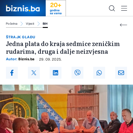
20+
godina
sa vama
Početna
Vijesti
BiH
ŠTRAJK GLAĐU
Jedna plata do kraja sedmice zeničkim
rudarima, druga i dalje neizvjesna
Autor:
Biznis.ba
29. 09. 2025.