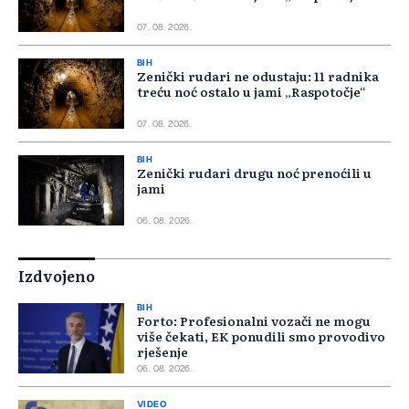
07. 08. 2026.
BIH
Zenički rudari ne odustaju: 11 radnika
treću noć ostalo u jami „Raspotočje“
07. 08. 2026.
BIH
Zenički rudari drugu noć prenoćili u
jami
06. 08. 2026.
Izdvojeno
BIH
Forto: Profesionalni vozači ne mogu
više čekati, EK ponudili smo provodivo
rješenje
06. 08. 2026.
VIDEO