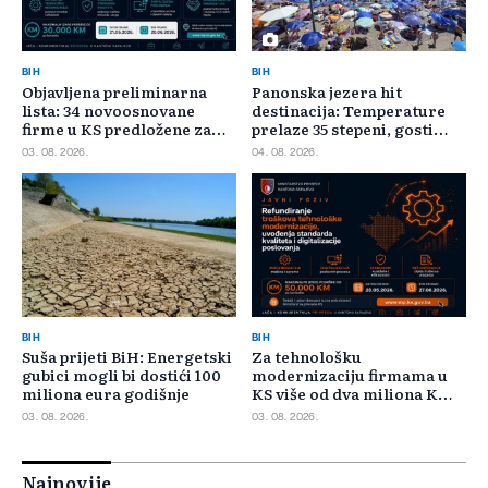
BIH
BIH
Objavljena preliminarna
Panonska jezera hit
lista: 34 novoosnovane
destinacija: Temperature
firme u KS predložene za
prelaze 35 stepeni, gosti
400.000 KM poticaja
pristižu iz cijele regije
03. 08. 2026.
04. 08. 2026.
BIH
BIH
Suša prijeti BiH: Energetski
Za tehnološku
gubici mogli bi dostići 100
modernizaciju firmama u
miliona eura godišnje
KS više od dva miliona KM,
odbijeno 135 prijava
03. 08. 2026.
03. 08. 2026.
Najnovije