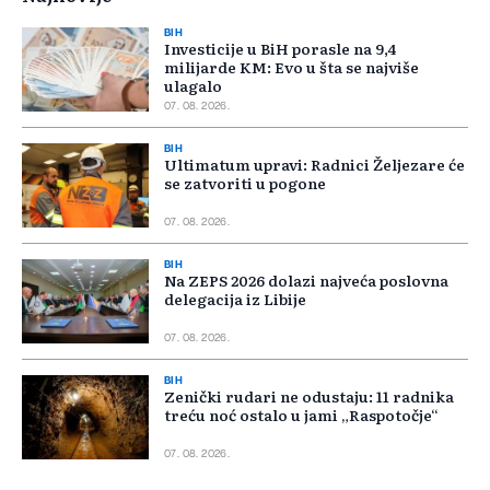
BIH
Investicije u BiH porasle na 9,4
milijarde KM: Evo u šta se najviše
ulagalo
07. 08. 2026.
BIH
Ultimatum upravi: Radnici Željezare će
se zatvoriti u pogone
07. 08. 2026.
BIH
Na ZEPS 2026 dolazi najveća poslovna
delegacija iz Libije
07. 08. 2026.
BIH
Zenički rudari ne odustaju: 11 radnika
treću noć ostalo u jami „Raspotočje“
07. 08. 2026.