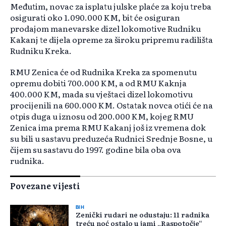
Međutim, novac za isplatu julske plaće za koju treba
osigurati oko 1.090.000 KM, bit će osiguran
prodajom manevarske dizel lokomotive Rudniku
Kakanj te dijela opreme za široku pripremu radilišta
Rudniku Kreka.
RMU Zenica će od Rudnika Kreka za spomenutu
opremu dobiti 700.000 KM, a od RMU Kaknja
400.000 KM, mada su vještaci dizel lokomotivu
procijenili na 600.000 KM. Ostatak novca otići će na
otpis duga u iznosu od 200.000 KM, kojeg RMU
Zenica ima prema RMU Kakanj još iz vremena dok
su bili u sastavu preduzeća Rudnici Srednje Bosne, u
čijem su sastavu do 1997. godine bila oba ova
rudnika.
Povezane vijesti
BIH
Zenički rudari ne odustaju: 11 radnika
treću noć ostalo u jami „Raspotočje“