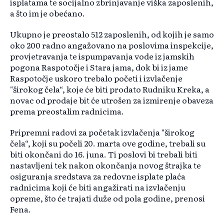
isplatama te socijalno zbrinjavanje viška zaposlenih,
a što im je obećano.
Ukupno je preostalo 512 zaposlenih, od kojih je samo
oko 200 radno angažovano na poslovima inspekcije,
provjetravanja te ispumpavanja vode iz jamskih
pogona Raspotočje i Stara jama, dok bi iz jame
Raspotočje uskoro trebalo početi i izvlačenje
"širokog čela“, koje će biti prodato Rudniku Kreka, a
novac od prodaje bit će utrošen za izmirenje obaveza
prema preostalim radnicima.
Pripremni radovi za početak izvlačenja "širokog
čela“, koji su počeli 20. marta ove godine, trebali su
biti okončani do 16. juna. Ti poslovi bi trebali biti
nastavljeni tek nakon okončanja novog štrajka te
osiguranja sredstava za redovne isplate plaća
radnicima koji će biti angažirati na izvlačenju
opreme, što će trajati duže od pola godine, prenosi
Fena.