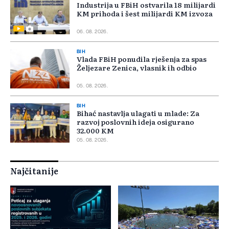
Industrija u FBiH ostvarila 18 milijardi
KM prihoda i šest milijardi KM izvoza
06. 08. 2026.
BIH
Vlada FBiH ponudila rješenja za spas
Željezare Zenica, vlasnik ih odbio
05. 08. 2026.
BIH
Bihać nastavlja ulagati u mlade: Za
razvoj poslovnih ideja osigurano
32.000 KM
05. 08. 2026.
Najčitanije