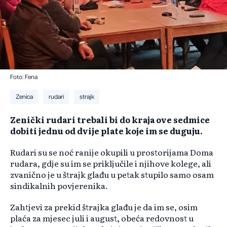
Foto: Fena
Zenica
rudari
strajk
Zenički rudari trebali bi do kraja ove sedmice
dobiti jednu od dvije plate koje im se duguju.
Rudari su se noć ranije okupili u prostorijama Doma
rudara, gdje su im se priključile i njihove kolege, ali
zvanično je u štrajk glađu u petak stupilo samo osam
sindikalnih povjerenika.
Zahtjevi za prekid štrajka glađu je da im se, osim
plaća za mjesec juli i august, obeća redovnost u