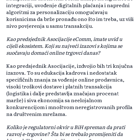
integraciji, uvođenje digitalnih plaćanja i napredni
algoritmi za personalizaciju omogućavaju
korisnicima da brže pronađu ono što im treba, uz viši
nivo povjerenja u samu transakciju.
Kao predsjednik Asocijacije eComm, imate uvid u
cijeli ekosistem. Koji su najveći izazovi s kojima se
suočavaju domaći online trgovci danas?
Kao predsjednik Asocijacije, izdvojio bih tri knjučna
izazova. To su edukacija kadrova i nedostatak
specifičnih znanja za vođenje online prodavnica,
visoki troškovi dostave i platnih transakcija
(logistika i dalje predstavlja značajan procenat
marže) i siva ekonomija sa neelojalnom
konkurencijom i mnoštvom neregistrovanih profila
na društvenim mrežama.
Koliko je regulatorni okvir u BiH spreman da prati
razvoj e-trgovine? Šta bi se trebalo promijeniti da