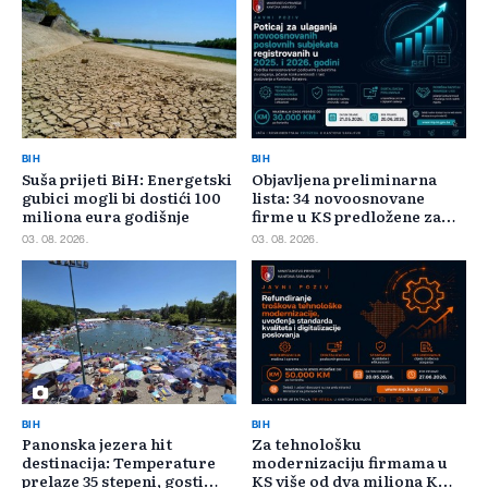
BIH
BIH
Suša prijeti BiH: Energetski
Objavljena preliminarna
gubici mogli bi dostići 100
lista: 34 novoosnovane
miliona eura godišnje
firme u KS predložene za
400.000 KM poticaja
03. 08. 2026.
03. 08. 2026.
BIH
BIH
Panonska jezera hit
Za tehnološku
destinacija: Temperature
modernizaciju firmama u
prelaze 35 stepeni, gosti
KS više od dva miliona KM,