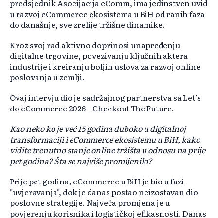
predsjednik Asocijacija eComm, ima jedinstven uvid
u razvoj eCommerce ekosistema u BiH od ranih faza
do današnje, sve zrelije tržišne dinamike.
Kroz svoj rad aktivno doprinosi unapređenju
digitalne trgovine, povezivanju ključnih aktera
industrije i kreiranju boljih uslova za razvoj online
poslovanja u zemlji.
Ovaj intervju dio je sadržajnog partnerstva sa Let’s
do eCommerce 2026 – Checkout The Future.
Kao neko ko je već 15 godina duboko u digitalnoj
transformaciji i eCommerce ekosistemu u BiH, kako
vidite trenutno stanje online tržišta u odnosu na prije
pet godina? Šta se najviše promijenilo?
Prije pet godina, eCommerce u BiH je bio u fazi
"uvjeravanja", dok je danas postao neizostavan dio
poslovne strategije. Najveća promjena je u
povjerenju korisnika i logističkoj efikasnosti. Danas