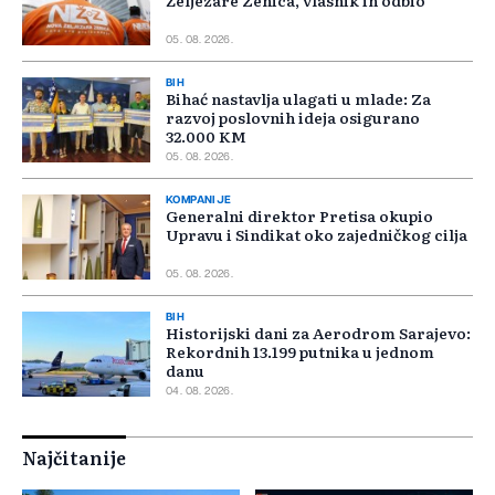
Željezare Zenica, vlasnik ih odbio
05. 08. 2026.
BIH
Bihać nastavlja ulagati u mlade: Za
razvoj poslovnih ideja osigurano
32.000 KM
05. 08. 2026.
KOMPANIJE
Generalni direktor Pretisa okupio
Upravu i Sindikat oko zajedničkog cilja
05. 08. 2026.
BIH
Historijski dani za Aerodrom Sarajevo:
Rekordnih 13.199 putnika u jednom
danu
04. 08. 2026.
Najčitanije