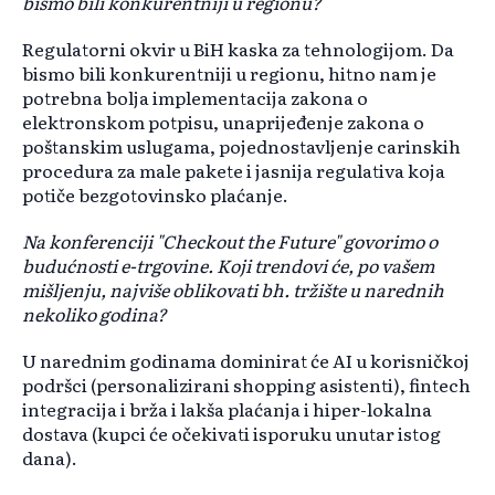
bismo bili konkurentniji u regionu?
Regulatorni okvir u BiH kaska za tehnologijom. Da
bismo bili konkurentniji u regionu, hitno nam je
potrebna bolja implementacija zakona o
elektronskom potpisu, unaprijeđenje zakona o
poštanskim uslugama, pojednostavljenje carinskih
procedura za male pakete i jasnija regulativa koja
potiče bezgotovinsko plaćanje.
Na konferenciji "Checkout the Future" govorimo o
budućnosti e-trgovine. Koji trendovi će, po vašem
mišljenju, najviše oblikovati bh. tržište u narednih
nekoliko godina?
U narednim godinama dominirat će AI u korisničkoj
podršci (personalizirani shopping asistenti), fintech
integracija i brža i lakša plaćanja i hiper-lokalna
dostava (kupci će očekivati isporuku unutar istog
dana).