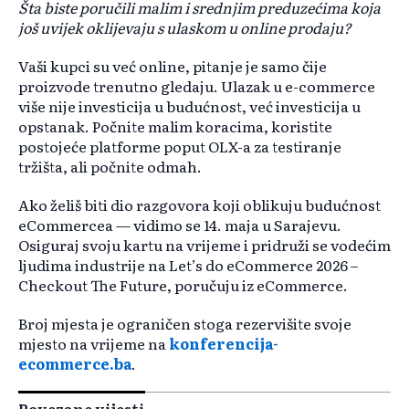
Šta biste poručili malim i srednjim preduzećima koja
još uvijek oklijevaju s ulaskom u online prodaju?
Vaši kupci su već online, pitanje je samo čije
proizvode trenutno gledaju. Ulazak u e-commerce
više nije investicija u budućnost, već investicija u
opstanak. Počnite malim koracima, koristite
postojeće platforme poput OLX-a za testiranje
tržišta, ali počnite odmah.
Ako želiš biti dio razgovora koji oblikuju budućnost
eCommercea — vidimo se 14. maja u Sarajevu.
Osiguraj svoju kartu na vrijeme i pridruži se vodećim
ljudima industrije na Let’s do eCommerce 2026 –
Checkout The Future, poručuju iz eCommerce.
Broj mjesta je ograničen stoga rezervišite svoje
mjesto na vrijeme na
konferencija-
ecommerce.ba
.