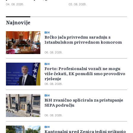
pristižu iz cijele regije
odbijeno 135 prijava
04. 08. 2026.
03. 08. 2026.
Najnovije
BIH
Brčko jača privrednu saradnju s
Istanbulskom privrednom komorom
06. 08. 2026.
BIH
Forto: Profesionalni vozači ne mogu
više čekati, EK ponudili smo provodivo
rješenje
06. 08. 2026.
BIH
BiH zvanično aplicirala za pristupanje
SEPA području
06. 08. 2026.
BIH
Kantonalni ured Zenica jedini prikupio