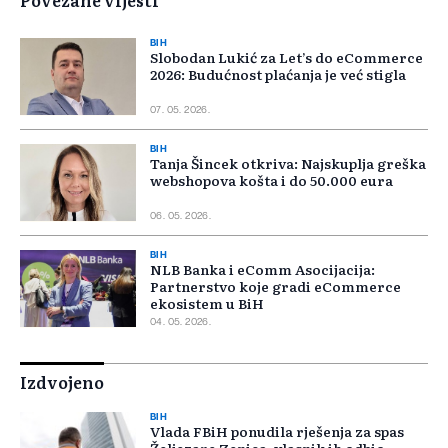
Povezane vijesti
BIH
Slobodan Lukić za Let’s do eCommerce
2026: Budućnost plaćanja je već stigla
07. 05. 2026.
BIH
Tanja Šincek otkriva: Najskuplja greška
webshopova košta i do 50.000 eura
06. 05. 2026.
BIH
NLB Banka i eComm Asocijacija:
Partnerstvo koje gradi eCommerce
ekosistem u BiH
04. 05. 2026.
Izdvojeno
BIH
Vlada FBiH ponudila rješenja za spas