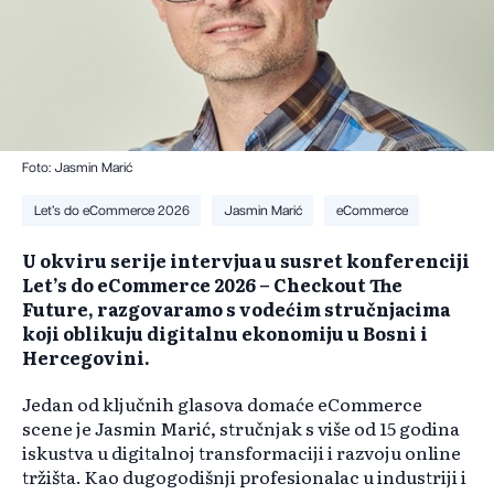
Foto: Jasmin Marić
Let’s do eCommerce 2026
Jasmin Marić
eCommerce
U okviru serije intervjua u susret konferenciji
Let’s do eCommerce 2026 – Checkout The
Future, razgovaramo s vodećim stručnjacima
koji oblikuju digitalnu ekonomiju u Bosni i
Hercegovini.
Jedan od ključnih glasova domaće eCommerce
scene je Jasmin Marić, stručnjak s više od 15 godina
iskustva u digitalnoj transformaciji i razvoju online
tržišta. Kao dugogodišnji profesionalac u industriji i