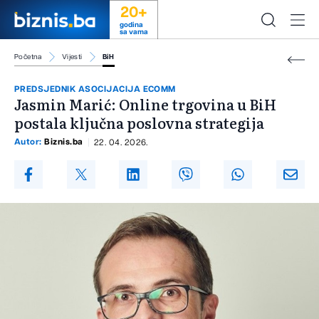
20+
godina
sa vama
Početna
Vijesti
BiH
PREDSJEDNIK ASOCIJACIJA ECOMM
Jasmin Marić: Online trgovina u BiH
postala ključna poslovna strategija
Autor:
Biznis.ba
22. 04. 2026.