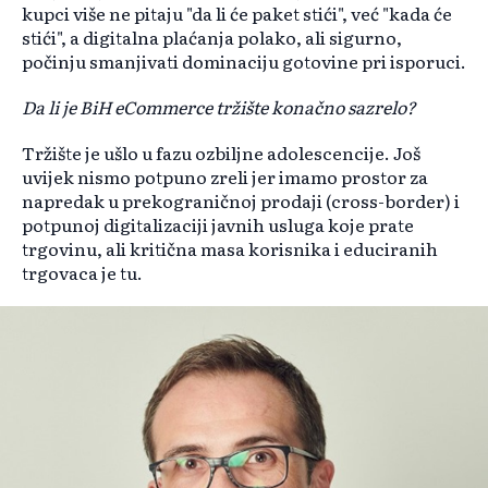
kupci više ne pitaju "da li će paket stići", već "kada će
stići", a digitalna plaćanja polako, ali sigurno,
počinju smanjivati dominaciju gotovine pri isporuci.
Da li je BiH eCommerce tržište konačno sazrelo?
Tržište je ušlo u fazu ozbiljne adolescencije. Još
uvijek nismo potpuno zreli jer imamo prostor za
napredak u prekograničnoj prodaji (cross-border) i
potpunoj digitalizaciji javnih usluga koje prate
trgovinu, ali kritična masa korisnika i educiranih
trgovaca je tu.