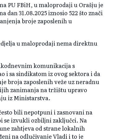
ma PU FBiH, u maloprodaji u Orašju je
na dan 31.08.2025 iznosio 522 što znači
anjenja broje zaposlenih u
djelja u maloprodaji nema direktnu
vakodnevnim komunikacija s
 i sa sindikatom iz ovog sektora i da
je broja zaposlenih veže uz neradnu
enijih zanimanja na tržištu upravo
ju iz Ministarstva.
 često bili nepotpuni i zasnovani na
e izvukli ozbiljni zaključci. Na
une zahtjeva od strane lokalnih
đeni na odlučivanje Vladi i to je