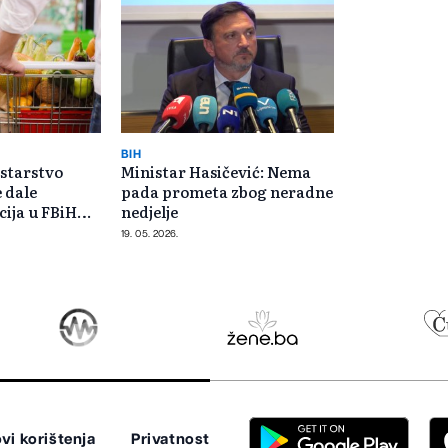
BIH
starstvo
Ministar Hasičević: Nema
 dale
pada prometa zbog neradne
cija u FBiH
nedjelje
19. 05. 2026.
vi korištenja
Privatnost