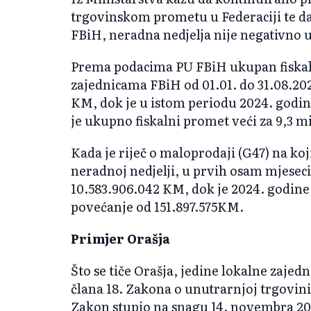
trgovinskom prometu u Federaciji te 
FBiH, neradna nedjelja nije negativno 
Prema podacima PU FBiH ukupan fiskal
zajednicama FBiH od 01.01. do 31.08.202
KM, dok je u istom periodu 2024. godine
je ukupno fiskalni promet veći za 9,3 m
Kada je riječ o maloprodaji (G47) na koj
neradnoj nedjelji, u prvih osam mjesec
10.583.906.042 KM, dok je 2024. godine 
povećanje od 151.897.575KM.
Primjer Orašja
Što se tiče Orašja, jedine lokalne zajedn
člana 18. Zakona o unutrarnjoj trgovini,
Zakon stupio na snagu 14. novembra 202