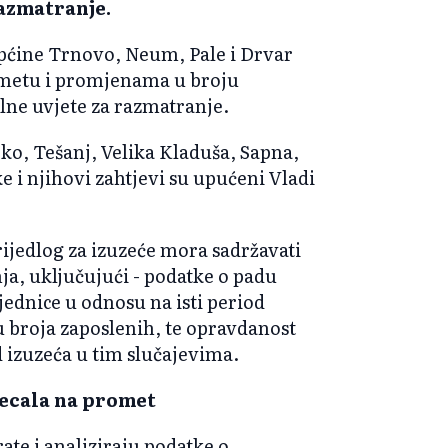
razmatranje.
 Općine Trnovo, Neum, Pale i Drvar
ometu i promjenama u broju
lne uvjete za razmatranje.
ko, Tešanj, Velika Kladuša, Sapna,
e i njihovi zahtjevi su upućeni Vladi
ijedlog za izuzeće mora sadržavati
nja, uključujući - podatke o padu
jednice u odnosu na isti period
 broja zaposlenih, te opravdanost
 izuzeća u tim slučajevima.
jecala na promet
ate i analiziraju podatke o