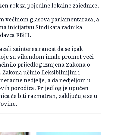
en rok za pojedine lokalne zajednice.
kom većinom glasova parlamentaraca, a
 na inicijativu Sindikata radnika
odavca FBiH.
azali zainteresiranost da se ipak
koje su vikendom imale promet veći
činilo prijedlog izmjena Zakona o
. Zakona učinio fleksibilnijim i
neradne nedjelje, a da nedjeljom u
ovih porodica. Prijedlog je upućen
ica će biti razmatran, zaključuje se u
govine.