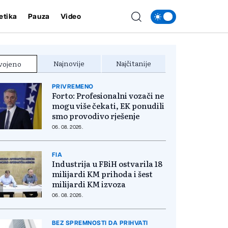
etika
Pauza
Video
Najnovije
Najčitanije
vojeno
PRIVREMENO
Forto: Profesionalni vozači ne
mogu više čekati, EK ponudili
smo provodivo rješenje
06. 08. 2026.
FIA
Industrija u FBiH ostvarila 18
milijardi KM prihoda i šest
milijardi KM izvoza
06. 08. 2026.
BEZ SPREMNOSTI DA PRIHVATI