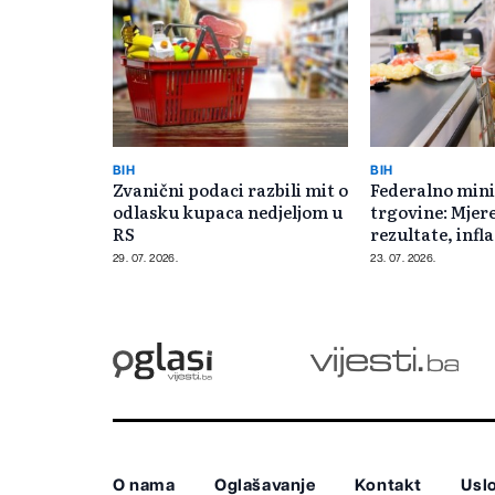
BIH
BIH
Zvanični podaci razbili mit o
Federalno mini
odlasku kupaca nedjeljom u
trgovine: Mjere
RS
rezultate, infla
usporava
29. 07. 2026.
23. 07. 2026.
O nama
Oglašavanje
Kontakt
Uslo