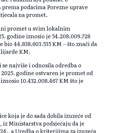
da prema podacima Porezne uprave
utjecala na promet.
ni promet u svim lokalnim
5. godine iznosio je 54.208.009.728
 bio 44.838.603.535 KM – što znači da
ilijarde KM.
i se najviše i odnosila odredba o
i 2025. godine ostvaren je promet od
iznosio 10.432.008.467 KM što je
ice koja je do sada dobila izuzeće od
 iz Ministarstva podsjećaju da je
4., a Uredba o kriterijima za izuzeća