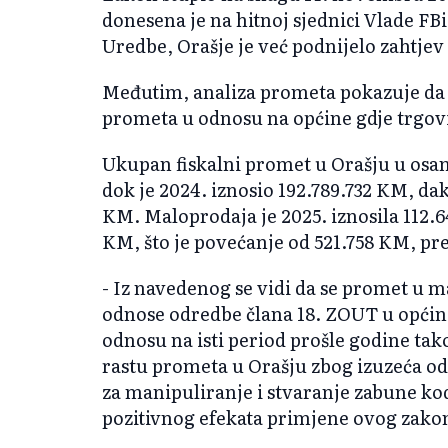
donesena je na hitnoj sjednici Vlade F
Uredbe, Orašje je već podnijelo zahtjev 
Međutim, analiza prometa pokazuje da u 
prometa u odnosu na općine gdje trgov
Ukupan fiskalni promet u Orašju u osam
dok je 2024. iznosio 192.789.732 KM, dakl
KM. Maloprodaja je 2025. iznosila 112.6
KM, što je povećanje od 521.758 KM, pr
- Iz navedenog se vidi da se promet u m
odnose odredbe člana 18. ZOUT u općini
odnosu na isti period prošle godine tak
rastu prometa u Orašju zbog izuzeća od
za manipuliranje i stvaranje zabune ko
pozitivnog efekata primjene ovog zakona