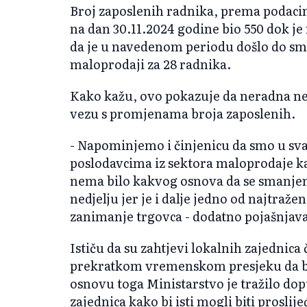
Broj zaposlenih radnika, prema podaci
na dan 30.11.2024 godine bio 550 dok je 
da je u navedenom periodu došlo do sm
maloprodaji za 28 radnika.
Kako kažu, ovo pokazuje da neradna ne
vezu s promjenama broja zaposlenih.
- Napominjemo i činjenicu da smo u s
poslodavcima iz sektora maloprodaje kao
nema bilo kakvog osnova da se smanjen
nedjelju jer je i dalje jedno od najtraž
zanimanje trgovca - dodatno pojašnjava
Ističu da su zahtjevi lokalnih zajednica
prekratkom vremenskom presjeku da bi s
osnovu toga Ministarstvo je tražilo dop
zajednica kako bi isti mogli biti proslije