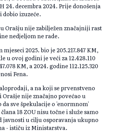
BiH 24. decembra 2024. Prije donošenja
i dobio izuzeće.
Orašju nije zabilježen značajniji rast
ine nedjeljom ne rade.
 mjeseci 2025. bio je 205.217.847 KM,
e u ovoj godini je veći za 12.428.110
47.078 KM, a 2024. godine 112.125.320
enosi Fena.
aloprodaji, a na koji se prvenstveno
 Orašje nije značajno povećao u
o da sve špekulacije o 'enormnom'
 člana 18 ZOU nisu točne i služe samo
d javnosti u cilju osporavanja ukupno
 - ističu iz Ministarstva.