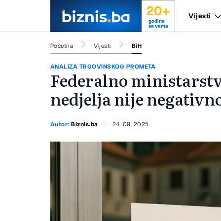
20+
Vijesti
godina
sa vama
Početna
Vijesti
BiH
ANALIZA TRGOVINSKOG PROMETA
Federalno ministarst
nedjelja nije negativn
Autor:
Biznis.ba
24. 09. 2025.