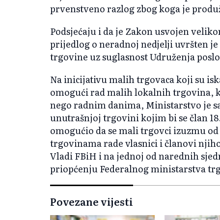
prvenstveno razlog zbog koga je produž
Podsjećaju i da je Zakon usvojen veli
prijedlog o neradnoj nedjelji uvršten je
trgovine uz suglasnost Udruženja posl
Na inicijativu malih trgovaca koji su isk
omogući rad malih lokalnih trgovina, 
nego radnim danima, Ministarstvo je sa
unutrašnjoj trgovini kojim bi se član 18
omogućio da se mali trgovci izuzmu od 
trgovinama rade vlasnici i članovi njih
Vladi FBiH i na jednoj od narednih sjedn
priopćenju Federalnog ministarstva tr
Povezane vijesti