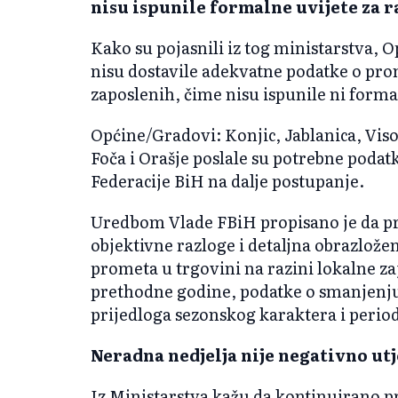
nisu ispunile formalne uvijete za 
Kako su pojasnili iz tog ministarstva,
nisu dostavile adekvatne podatke o pr
zaposlenih, čime nisu ispunile ni forma
Općine/Gradovi: Konjic, Jablanica, Viso
Foča i Orašje poslale su potrebne podatk
Federacije BiH na dalje postupanje.
Uredbom Vlade FBiH propisano je da pr
objektivne razloge i detaljna obrazlože
prometa u trgovini na razini lokalne za
prethodne godine, podatke o smanjenju
prijedloga sezonskog karaktera i period
Neradna nedjelja nije negativno ut
Iz Ministarstva kažu da kontinuirano pr