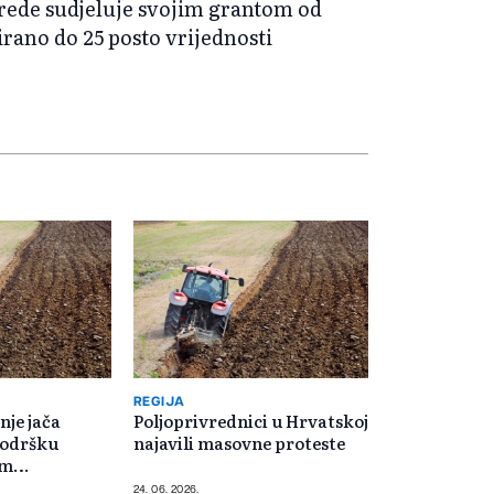
rede sudjeluje svojim grantom od
irano do 25 posto vrijednosti
REGIJA
nje jača
Poljoprivrednici u Hrvatskoj
podršku
najavili masovne proteste
im
 u Brčko
24. 06. 2026.