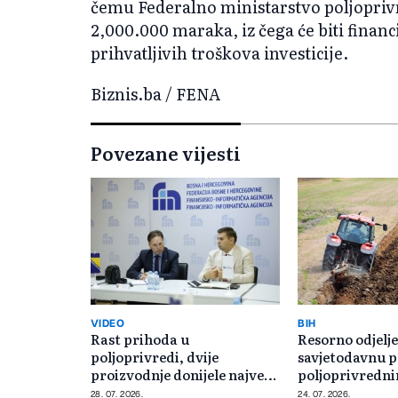
čemu Federalno ministarstvo poljopriv
2,000.000 maraka, iz čega će biti financ
prihvatljivih troškova investicije.
Biznis.ba / FENA
Povezane vijesti
VIDEO
BIH
Rast prihoda u
Resorno odjelje
poljoprivredi, dvije
savjetodavnu 
proizvodnje donijele najveću
poljoprivredn
zaradu
proizvođačima
28. 07. 2026.
24. 07. 2026.