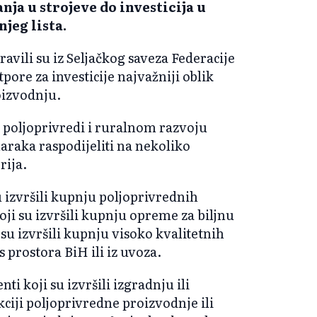
nja u strojeve do investicija u
njeg lista.
vili su iz Seljačkog saveza Federacije
pore za investicije najvažniji oblik
oizvodnju.
poljoprivredi i ruralnom razvoju
maraka raspodijeliti na nekoliko
rija.
u izvršili kupnju poljoprivrednih
koji su izvršili kupnju opreme za biljnu
 su izvršili kupnju visoko kvalitetnih
 prostora BiH ili iz uvoza.
i koji su izvršili izgradnju ili
ciji poljoprivredne proizvodnje ili