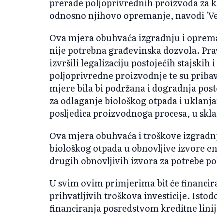
prerade poljoprivrednih proizvoda za 
odnosno njihovo opremanje, navodi 'Ve
Ova mjera obuhvaća izgradnju i opreman
nije potrebna građevinska dozvola. Prav
izvršili legalizaciju postojećih stajskih 
poljoprivredne proizvodnje te su priba
mjere bila bi podržana i dogradnja post
za odlaganje biološkog otpada i uklanja
posljedica proizvodnoga procesa, u sk
Ova mjera obuhvaća i troškove izgradnj
biološkog otpada u obnovljive izvore en
drugih obnovljivih izvora za potrebe p
U svim ovim primjerima bit će financir
prihvatljivih troškova investicije. Isto
financiranja posredstvom kreditne lini