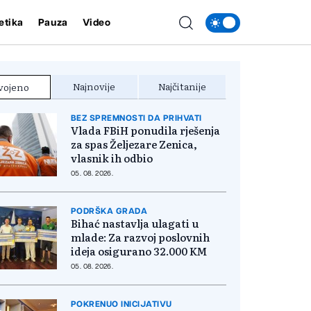
etika
Pauza
Video
Najnovije
Najčitanije
vojeno
BEZ SPREMNOSTI DA PRIHVATI
Vlada FBiH ponudila rješenja
za spas Željezare Zenica,
vlasnik ih odbio
05. 08. 2026.
PODRŠKA GRADA
Bihać nastavlja ulagati u
mlade: Za razvoj poslovnih
ideja osigurano 32.000 KM
05. 08. 2026.
POKRENUO INICIJATIVU