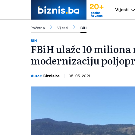
20+
Vijesti
godina
sa vama
Početna
Vijesti
BiH
BIH
FBiH ulaže 10 miliona
modernizaciju poljop
Autor:
Biznis.ba
05. 05. 2021.