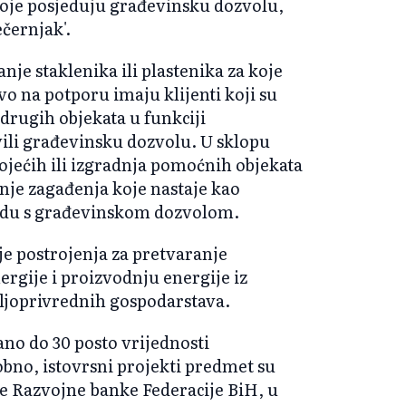
koje posjeduju građevinsku dozvolu,
černjak'.
je staklenika ili plastenika za koje
o na potporu imaju klijenti koji su
i drugih objekata u funkciji
vili građevinsku dozvolu. U sklopu
ojećih ili izgradnja pomoćnih objekata
nje zagađenja koje nastaje kao
ladu s građevinskom dozvolom.
e postrojenja za pretvaranje
ergije i proizvodnju energije iz
oljoprivrednih gospodarstava.
ano do 30 posto vrijednosti
dobno, istovrsni projekti predmet su
je Razvojne banke Federacije BiH, u