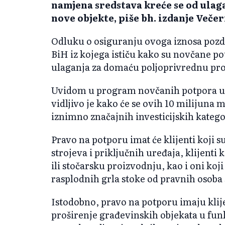
namjena sredstava kreće se od ulaga
nove objekte, piše bh. izdanje Večer
Odluku o osiguranju ovoga iznosa pozdra
BiH iz kojega ističu kako su novčane pot
ulaganja za domaću poljoprivrednu pr
Uvidom u program novčanih potpora u 
vidljivo je kako će se ovih 10 milijuna 
iznimno značajnih investicijskih katego
Pravo na potporu imat će klijenti koji s
strojeva i priključnih uređaja, klijenti 
ili stočarsku proizvodnju, kao i oni koji
rasplodnih grla stoke od pravnih osoba s
Istodobno, pravo na potporu imaju klijent
proširenje građevinskih objekata u funk