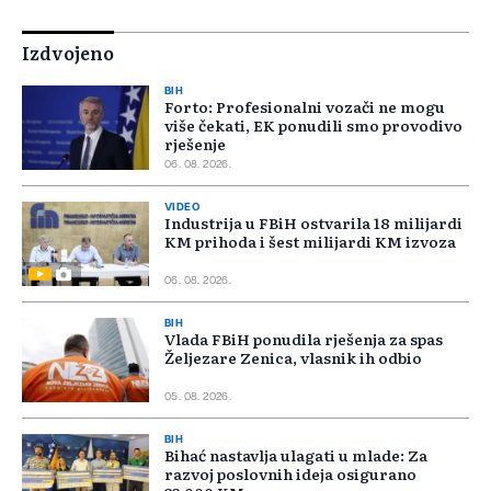
Izdvojeno
BIH
Forto: Profesionalni vozači ne mogu
više čekati, EK ponudili smo provodivo
rješenje
06. 08. 2026.
VIDEO
Industrija u FBiH ostvarila 18 milijardi
KM prihoda i šest milijardi KM izvoza
06. 08. 2026.
BIH
Vlada FBiH ponudila rješenja za spas
Željezare Zenica, vlasnik ih odbio
05. 08. 2026.
BIH
Bihać nastavlja ulagati u mlade: Za
razvoj poslovnih ideja osigurano