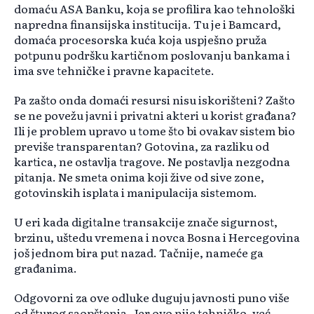
domaću ASA Banku, koja se profilira kao tehnološki
napredna finansijska institucija. Tu je i Bamcard,
domaća procesorska kuća koja uspješno pruža
potpunu podršku kartičnom poslovanju bankama i
ima sve tehničke i pravne kapacitete.
Pa zašto onda domaći resursi nisu iskorišteni? Zašto
se ne povežu javni i privatni akteri u korist građana?
Ili je problem upravo u tome što bi ovakav sistem bio
previše transparentan? Gotovina, za razliku od
kartica, ne ostavlja tragove. Ne postavlja nezgodna
pitanja. Ne smeta onima koji žive od sive zone,
gotovinskih isplata i manipulacija sistemom.
U eri kada digitalne transakcije znače sigurnost,
brzinu, uštedu vremena i novca Bosna i Hercegovina
još jednom bira put nazad. Tačnije, nameće ga
građanima.
Odgovorni za ove odluke duguju javnosti puno više
od šturog saopštenja. Jer ovo nije tehničko, već