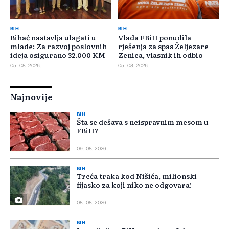
BIH
BIH
Bihać nastavlja ulagati u
Vlada FBiH ponudila
mlade: Za razvoj poslovnih
rješenja za spas Željezare
ideja osigurano 32.000 KM
Zenica, vlasnik ih odbio
05. 08. 2026.
05. 08. 2026.
Najnovije
BIH
Šta se dešava s neispravnim mesom u
FBiH?
09. 08. 2026.
BIH
Treća traka kod Nišića, milionski
fijasko za koji niko ne odgovara!
08. 08. 2026.
BIH