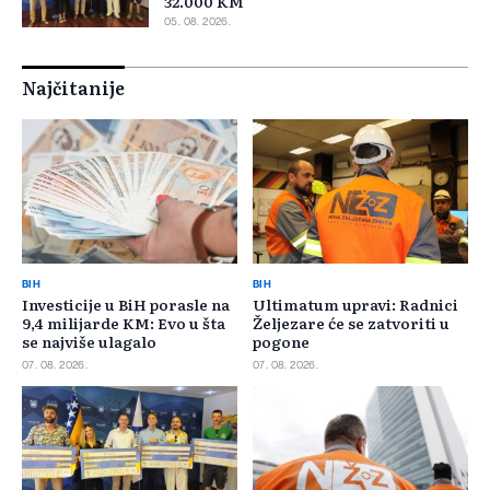
32.000 KM
05. 08. 2026.
Najčitanije
BIH
BIH
Investicije u BiH porasle na
Ultimatum upravi: Radnici
9,4 milijarde KM: Evo u šta
Željezare će se zatvoriti u
se najviše ulagalo
pogone
07. 08. 2026.
07. 08. 2026.