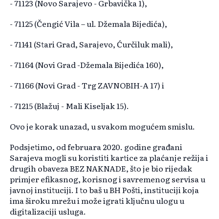
- 71123 (Novo Sarajevo - Grbavička 1),
- 71125 (Čengić Vila – ul. Džemala Bijedića),
- 71141 (Stari Grad, Sarajevo, Ćurčiluk mali),
- 71164 (Novi Grad -Džemala Bijedića 160),
- 71166 (Novi Grad - Trg ZAVNOBIH-A 17) i
- 71215 (Blažuj - Mali Kiseljak 15).
Ovo je korak unazad, u svakom mogućem smislu.
Podsjetimo, od februara 2020. godine građani
Sarajeva mogli su koristiti kartice za plaćanje režija i
drugih obaveza BEZ NAKNADE, što je bio rijedak
primjer efikasnog, korisnog i savremenog servisa u
javnoj instituciji. I to baš u BH Pošti, instituciji koja
ima široku mrežu i može igrati ključnu ulogu u
digitalizaciji usluga.