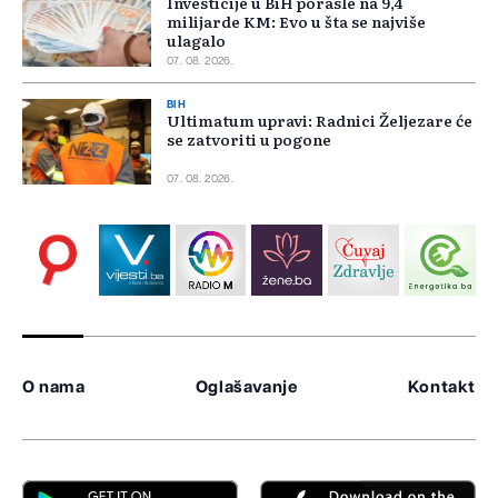
Investicije u BiH porasle na 9,4
milijarde KM: Evo u šta se najviše
ulagalo
07. 08. 2026.
BIH
Ultimatum upravi: Radnici Željezare će
se zatvoriti u pogone
07. 08. 2026.
O nama
Oglašavanje
Kontakt