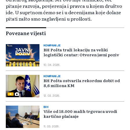
pitanje razvoja, povjerenja i pravca u kojem društvo
ide. U suprtnom ćemo se i u decenijama koje dolaze
pitati zašto smo zaglavljeni u prošlosti.
Povezane vijesti
KOMPANIJE
BH Pošta traži lokaciju za veliki
logistički centar: Otvoren javni poziv
10. 04. 2026.
KOMPANIJE
BH Pošta ostvarila rekordnu dobit od
8,6 miliona KM
12. 03. 2026.
BIH
Više od 18.000 malih trgovaca uvodi
kartično plaćanje
11. 03. 2026.