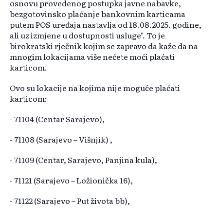
osnovu provedenog postupka javne nabavke,
bezgotovinsko plaćanje bankovnim karticama
putem POS uređaja nastavlja od 18.08.2025. godine,
ali uz izmjene u dostupnosti usluge". To je
birokratski rječnik kojim se zapravo da kaže da na
mnogim lokacijama više nećete moći plaćati
karticom.
Ovo su lokacije na kojima nije moguće plaćati
karticom:
- 71104 (Centar Sarajevo),
- 71108 (Sarajevo – Višnjik) ,
- 71109 (Centar, Sarajevo, Panjina kula),
- 71121 (Sarajevo – Ložionička 16),
- 71122 (Sarajevo – Put života bb),