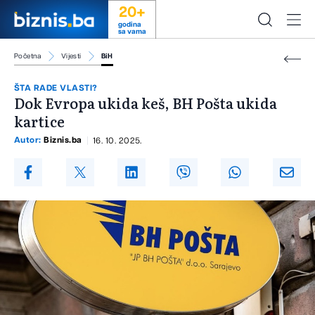
20+
godina
sa vama
Početna
Vijesti
BiH
ŠTA RADE VLASTI?
Dok Evropa ukida keš, BH Pošta ukida
kartice
Autor:
Biznis.ba
16. 10. 2025.