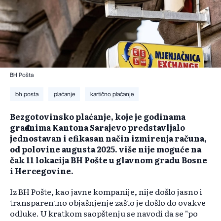
BH Pošta
bh posta
plaćanje
kartično plaćanje
Bezgotovinsko plaćanje, koje je godinama
građanima Kantona Sarajevo predstavljalo
jednostavan i efikasan način izmirenja računa,
od polovine augusta 2025. više nije moguće na
čak 11 lokacija BH Pošte u glavnom gradu Bosne
i Hercegovine.
Iz BH Pošte, kao javne kompanije, nije došlo jasno i
transparentno objašnjenje zašto je došlo do ovakve
odluke. U kratkom saopštenju se navodi da se "po