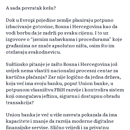
A sada povratak kešu?
Dok u Evropi pojedine zemlje planiraju potpuno
izbacivanje gotovine, Bosna i Hercegovina kao da
vodi borbu da je zadrži po svaku cijenu. I to uz
izgovore o “javnim nabavkama i procedurama” koje
građanima ne znače apsolutno ništa, osim što im
otežavaju svakodnevicu.
Suštinsko pitanje je zašto Bosna i Hercegovina još
uvijek nema vlastiti nacionalni procesni centar za
kartična plaćanja? Zar nije logično da jedna država,
koja već ima svoju banku, poput Union banke, u
potpunom vlasništvu FBiH razvije i kontrolira sistem
koji omogućava jeftinu, sigurnu i dostupnu obradu
transakcija?
Union banka je već u više navrata pokazala da ima
kapacitete i znanje da razvija moderne digitalne
finansijske servise. Slično vrijedi i za privatnu