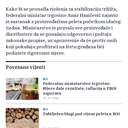
Kako bi se pronašla rješenja za stabilizaciju tržišta,
federalni ministar trgovine Amir Hasičević najavio
je sastanak s proizvođačima peleta početkom idućeg
tjedna. Ministarstvo je pozvalo sve proizvođače i
distributere da se ponašaju odgovorno i poštuju
zakonske propise, uz upozorenje da će protiv onih
koji pokušaju profitirati na štetu građana biti
poduzete rigorozne mjere.
Povezane vijesti
BIH
Federalno ministarstvo trgovine:
Mjere dale rezultate, inflacija u FBiH
usporava
23. 07. 2026.
BIH
Zabilježen blagi pad cijene peleta u BiH