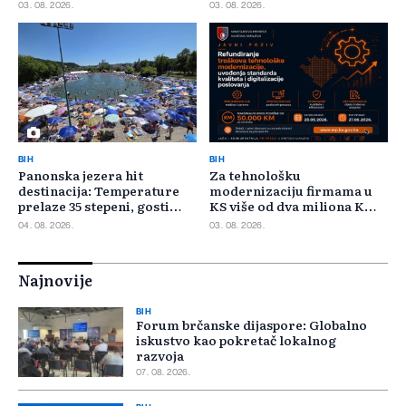
400.000 KM poticaja
03. 08. 2026.
03. 08. 2026.
BIH
BIH
Panonska jezera hit
Za tehnološku
destinacija: Temperature
modernizaciju firmama u
prelaze 35 stepeni, gosti
KS više od dva miliona KM,
pristižu iz cijele regije
odbijeno 135 prijava
04. 08. 2026.
03. 08. 2026.
Najnovije
BIH
Forum brčanske dijaspore: Globalno
iskustvo kao pokretač lokalnog
razvoja
07. 08. 2026.