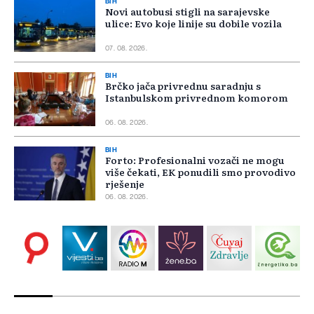
BIH
Novi autobusi stigli na sarajevske
ulice: Evo koje linije su dobile vozila
07. 08. 2026.
BIH
Brčko jača privrednu saradnju s
Istanbulskom privrednom komorom
06. 08. 2026.
BIH
Forto: Profesionalni vozači ne mogu
više čekati, EK ponudili smo provodivo
rješenje
06. 08. 2026.