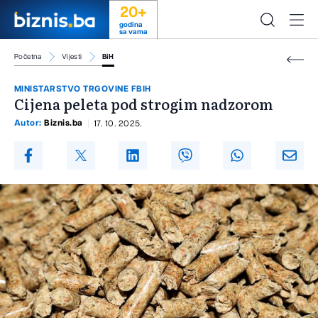
20+
godina
sa vama
Početna
Vijesti
BiH
MINISTARSTVO TRGOVINE FBIH
Cijena peleta pod strogim nadzorom
Autor:
Biznis.ba
17. 10. 2025.