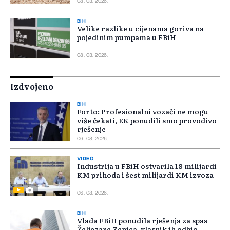
08. 03. 2026.
BIH
Velike razlike u cijenama goriva na
pojedinim pumpama u FBiH
08. 03. 2026.
Izdvojeno
BIH
Forto: Profesionalni vozači ne mogu
više čekati, EK ponudili smo provodivo
rješenje
06. 08. 2026.
VIDEO
Industrija u FBiH ostvarila 18 milijardi
KM prihoda i šest milijardi KM izvoza
06. 08. 2026.
BIH
Vlada FBiH ponudila rješenja za spas
Željezare Zenica, vlasnik ih odbio