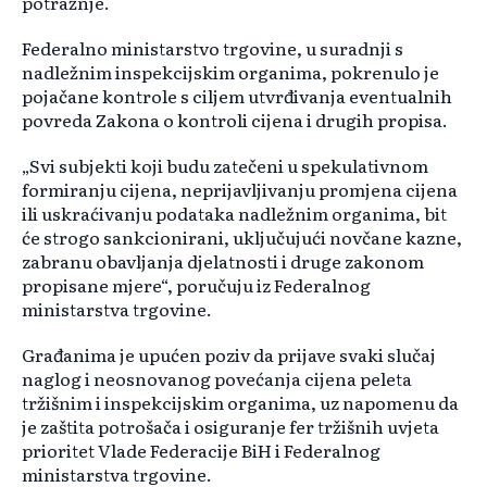
potražnje.
Federalno ministarstvo trgovine, u suradnji s
nadležnim inspekcijskim organima, pokrenulo je
pojačane kontrole s ciljem utvrđivanja eventualnih
povreda Zakona o kontroli cijena i drugih propisa.
„Svi subjekti koji budu zatečeni u spekulativnom
formiranju cijena, neprijavljivanju promjena cijena
ili uskraćivanju podataka nadležnim organima, bit
će strogo sankcionirani, uključujući novčane kazne,
zabranu obavljanja djelatnosti i druge zakonom
propisane mjere“, poručuju iz Federalnog
ministarstva trgovine.
Građanima je upućen poziv da prijave svaki slučaj
naglog i neosnovanog povećanja cijena peleta
tržišnim i inspekcijskim organima, uz napomenu da
je zaštita potrošača i osiguranje fer tržišnih uvjeta
prioritet Vlade Federacije BiH i Federalnog
ministarstva trgovine.