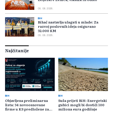
05. 08. 2026.
BIH
Bihać nastavlja ulagati u mlade: Za
razvoj poslovnih ideja osigurano
32.000 KM
05. 08. 2026.
Najčitanije
BIH
BIH
Objavljena preliminarna
Suša prijeti BiH: Energetski
lista: 34 novoosnovane
gubici mogli bi dostići 100
firme u KS predložene za
miliona eura godišnje