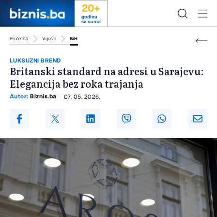
20+
godina
sa vama
Početna
Vijesti
BiH
LUKSUZNI BREND
Britanski standard na adresi u Sarajevu:
Elegancija bez roka trajanja
Autor:
Biznis.ba
07. 05. 2026.