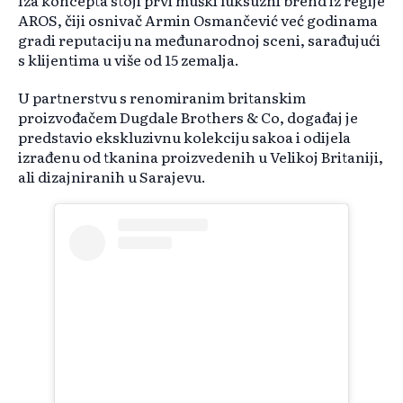
Iza koncepta stoji prvi muški luksuzni brend iz regije
AROS, čiji osnivač Armin Osmančević već godinama
gradi reputaciju na međunarodnoj sceni, sarađujući
s klijentima u više od 15 zemalja.
U partnerstvu s renomiranim britanskim
proizvođačem Dugdale Brothers & Co, događaj je
predstavio ekskluzivnu kolekciju sakoa i odijela
izrađenu od tkanina proizvedenih u Velikoj Britaniji,
ali dizajniranih u Sarajevu.