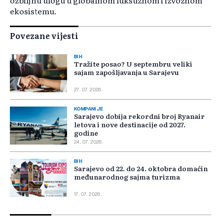
ozbiljnu ulogu u globalnom luksuznom i izvoznom
ekosistemu.
Povezane vijesti
BIH
Tražite posao? U septembru veliki
sajam zapošljavanja u Sarajevu
27. 07. 2026.
KOMPANIJE
Sarajevo dobija rekordni broj Ryanair
letova i nove destinacije od 2027.
godine
24. 07. 2026.
BIH
Sarajevo od 22. do 24. oktobra domaćin
međunarodnog sajma turizma
17. 07. 2026.