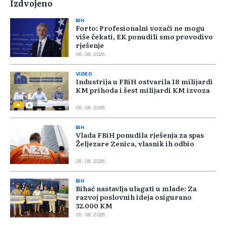
Izdvojeno
BIH
Forto: Profesionalni vozači ne mogu
više čekati, EK ponudili smo provodivo
rješenje
06. 08. 2026.
VIDEO
Industrija u FBiH ostvarila 18 milijardi
KM prihoda i šest milijardi KM izvoza
06. 08. 2026.
BIH
Vlada FBiH ponudila rješenja za spas
Željezare Zenica, vlasnik ih odbio
05. 08. 2026.
BIH
Bihać nastavlja ulagati u mlade: Za
razvoj poslovnih ideja osigurano
32.000 KM
05. 08. 2026.