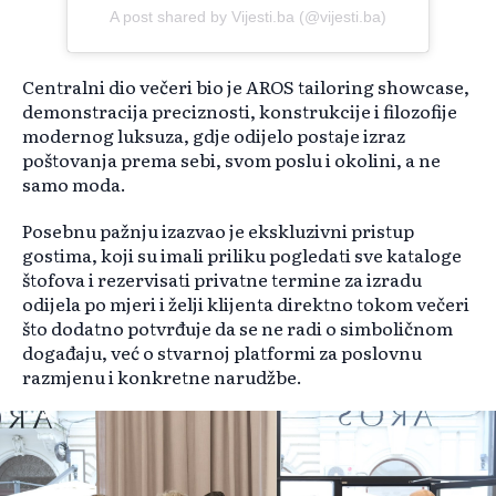
A post shared by Vijesti.ba (@vijesti.ba)
Centralni dio večeri bio je AROS tailoring showcase,
demonstracija preciznosti, konstrukcije i filozofije
modernog luksuza, gdje odijelo postaje izraz
poštovanja prema sebi, svom poslu i okolini, a ne
samo moda.
Posebnu pažnju izazvao je ekskluzivni pristup
gostima, koji su imali priliku pogledati sve kataloge
štofova i rezervisati privatne termine za izradu
odijela po mjeri i želji klijenta direktno tokom večeri
što dodatno potvrđuje da se ne radi o simboličnom
događaju, već o stvarnoj platformi za poslovnu
razmjenu i konkretne narudžbe.