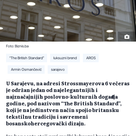
Foto: Biznis.ba
“The British Standard”
luksuzni brend
AROS
Armin Osmančević
sarajevo
U Sarajevu, na adresi Strossmayerova 6 večeras
je održan jedan od najelegantnijih i
najznačajnijih poslovno-kulturnih događaja
godine, pod nazivom “The British Standard”,
koji je na jedinstven način spojio britansku
tekstilnu tradiciju i savremeni
bosanskohercegovački dizajn.