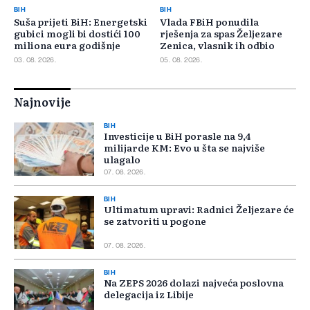
BIH
BIH
Suša prijeti BiH: Energetski
Vlada FBiH ponudila
gubici mogli bi dostići 100
rješenja za spas Željezare
miliona eura godišnje
Zenica, vlasnik ih odbio
03. 08. 2026.
05. 08. 2026.
Najnovije
BIH
Investicije u BiH porasle na 9,4
milijarde KM: Evo u šta se najviše
ulagalo
07. 08. 2026.
BIH
Ultimatum upravi: Radnici Željezare će
se zatvoriti u pogone
07. 08. 2026.
BIH
Na ZEPS 2026 dolazi najveća poslovna
delegacija iz Libije