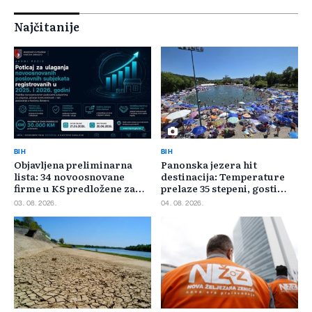
Najčitanije
BIH
BIH
Objavljena preliminarna
Panonska jezera hit
lista: 34 novoosnovane
destinacija: Temperature
firme u KS predložene za
prelaze 35 stepeni, gosti
400.000 KM poticaja
pristižu iz cijele regije
03. 08. 2026.
04. 08. 2026.