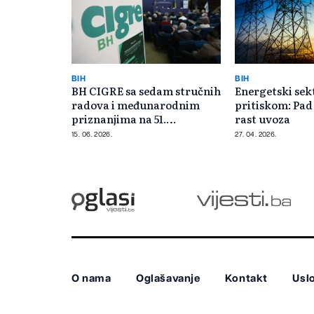
BIH
BIH
BH CIGRE sa sedam stručnih
Energetski sek
radova i međunarodnim
pritiskom: Pad
priznanjima na 51.
rast uvoza
zasjedanju CIGRE u Parizu
15. 06. 2026.
27. 04. 2026.
O nama
Oglašavanje
Kontakt
Uslo