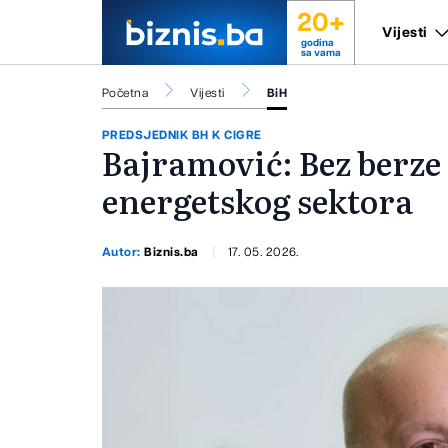
20+
Vijesti
godina
sa vama
Početna
Vijesti
BiH
PREDSJEDNIK BH K CIGRE
Bajramović: Bez berz
energetskog sektora
Autor:
Biznis.ba
17. 05. 2026.