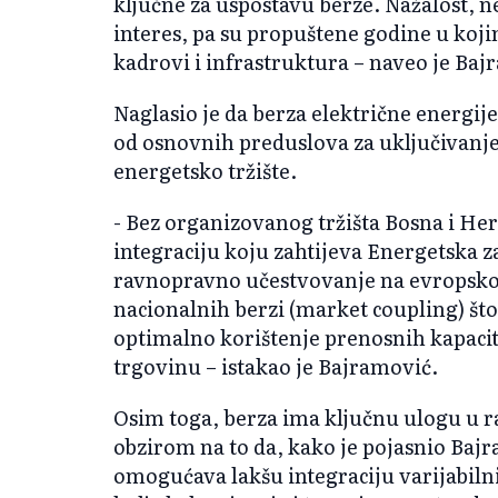
ključne za uspostavu berze. Nažalost, ne
interes, pa su propuštene godine u koji
kadrovi i infrastruktura – naveo je Baj
Naglasio je da berza električne energij
od osnovnih preduslova za uključivanje
energetsko tržište.
- Bez organizovanog tržišta Bosna i He
integraciju koju zahtijeva Energetska 
ravnopravno učestvovanje na evropsko
nacionalnih berzi (market coupling) što
optimalno korištenje prenosnih kapacit
trgovinu – istakao je Bajramović.
Osim toga, berza ima ključnu ulogu u ra
obzirom na to da, kako je pojasnio Baj
omogućava lakšu integraciju varijabilni