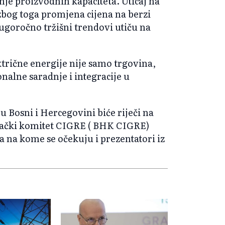
tenje proizvodnih kapaciteta. Uticaj na
zbog toga promjena cijena na berzi
dugoročno tržišni trendovi utiču na
ktrične energije nije samo trgovina,
nalne saradnje i integracije u
u Bosni i Hercegovini biće riječi na
ački komitet CIGRE ( BHK CIGRE)
a na kome se očekuju i prezentatori iz