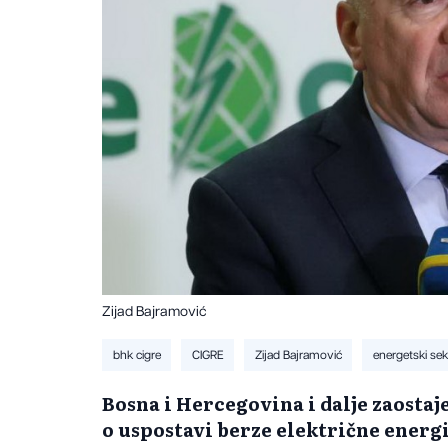
Zijad Bajramović
bhk cigre
CIGRE
Zijad Bajramović
energetski sek
Bosna i Hercegovina i dalje zaostaj
o uspostavi berze električne energij