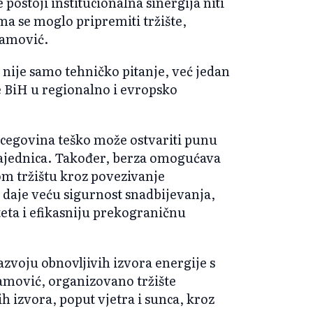
 postoji institucionalna sinergija niti
ma se moglo pripremiti tržište,
ramović.
e nije samo tehničko pitanje, već jedan
 BiH u regionalno i evropsko
rcegovina teško može ostvariti punu
zajednica. Također, berza omogućava
m tržištu kroz povezivanje
 daje veću sigurnost snadbijevanja,
eta i efikasniju prekograničnu
zvoju obnovljivih izvora energije s
ramović, organizovano tržište
h izvora, poput vjetra i sunca, kroz