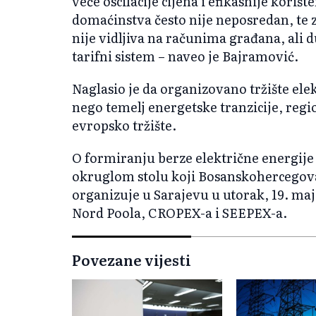
veće oscilacije cijena i efikasnije koriš
domaćinstva često nije neposredan, te 
nije vidljiva na računima građana, ali 
tarifni sistem – naveo je Bajramović.
Naglasio je da organizovano tržište ele
nego temelj energetske tranzicije, regio
evropsko tržište.
O formiranju berze električne energije 
okruglom stolu koji Bosanskohercegov
organizuje u Sarajevu u utorak, 19. maj
Nord Poola, CROPEX-a i SEEPEX-a.
Povezane vijesti