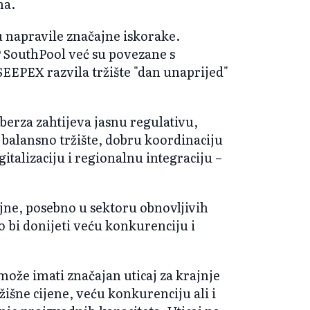
na.
u napravile značajne iskorake.
 SouthPool već su povezane s
SEEPEX razvila tržište "dan unaprijed"
 berza zahtijeva jasnu regulativu,
 balansno tržište, dobru koordinaciju
italizaciju i regionalnu integraciju –
čajne, posebno u sektoru obnovljivih
 bi donijeti veću konkurenciju i
može imati značajan uticaj za krajnje
išne cijene, veću konkurenciju ali i