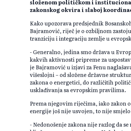
složenom političkom i instituciona
zakonskog okvira i slaboj koordinac
Kako upozorava predsjednik Bosansko
Bajramović, riječ je o ozbiljnom zastoj
tranziciju i integraciju zemlje u evropsk
- Generalno, jedina smo država u Evropi
kakvih aktivnosti pripreme za uspostavu
je Bajramović u izjavi za Fenu naglašava
višeslojni – od složene državne strukt
zakona o energetici, do različitih politi
usklađivanja sa evropskim pravilima.
Prema njegovim riječima, iako zakon o r
energije još nije usvojen, to nije smjelo
- Nedonošenje zakona nije razlog da se