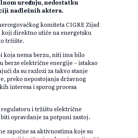
lnom uređenju, nedostatku
iji nadležnih aktera.
hercegovačkog komiteta CIGRE Zijad
u koji direktno utiče na energetsku
o tržište.
 koja nema berzu, niti ima bilo
 berze električne energije – istakao
jući da su razlozi za takvo stanje
ure, preko nepostojanja državnog
čkih interesa i sporog procesa
egulatoru i tržištu električne
 biti opravdanje za potpuni zastoj.
 ne započne sa aktivnostima koje su