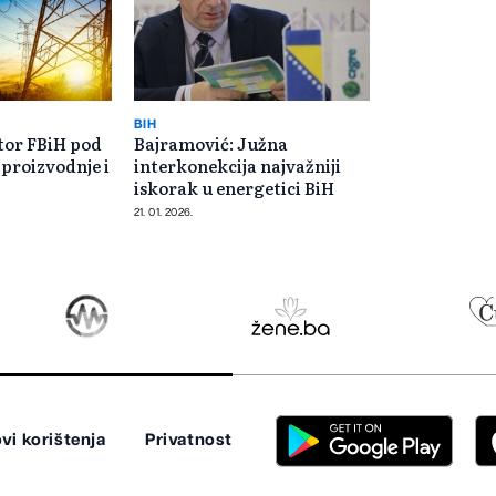
BIH
tor FBiH pod
Bajramović: Južna
 proizvodnje i
interkonekcija najvažniji
iskorak u energetici BiH
21. 01. 2026.
vi korištenja
Privatnost