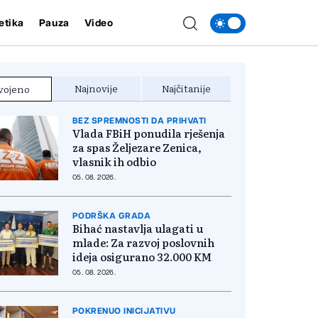
etika
Pauza
Video
Najnovije
Najčitanije
vojeno
BEZ SPREMNOSTI DA PRIHVATI
Vlada FBiH ponudila rješenja
za spas Željezare Zenica,
vlasnik ih odbio
05. 08. 2026.
PODRŠKA GRADA
Bihać nastavlja ulagati u
mlade: Za razvoj poslovnih
ideja osigurano 32.000 KM
05. 08. 2026.
POKRENUO INICIJATIVU