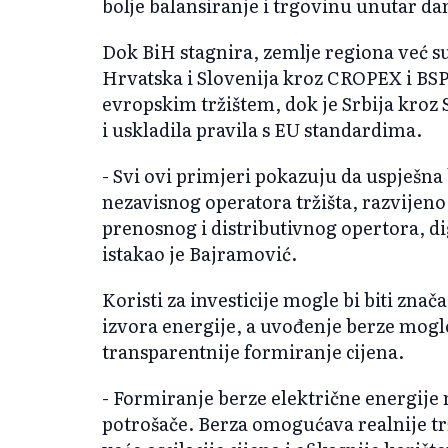
bolje balansiranje i trgovinu unutar da
Dok BiH stagnira, zemlje regiona već s
Hrvatska i Slovenija kroz CROPEX i BSP
evropskim tržištem, dok je Srbija kroz 
i uskladila pravila s EU standardima.
- Svi ovi primjeri pokazuju da uspješna
nezavisnog operatora tržišta, razvijeno
prenosnog i distributivnog opertora, dig
istakao je Bajramović.
Koristi za investicije mogle bi biti zna
izvora energije, a uvođenje berze moglo
transparentnije formiranje cijena.
- Formiranje berze električne energije 
potrošače. Berza omogućava realnije trž