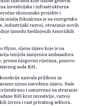
ičkim izjavama koje iznose general
na investicijska i infrastrukturna
goročne ekonomske projekte i
aša misija fokusirana je na energetsku
, industrijski razvoj, otvaranje novih
adnje između Sjedinjenih Američkih
.
o Flynn, cijene izjave koje je na
nacija iznijela zamjenica ambasadora
, prema njegovim riječima, ponovo
stavnog suda BiH.
rkonekcije nazvala prilikom za
žavamo njenu navedenu izjavu. Naše
 orijentirano i usmjereno na stvaranje
đane BiH kroz investicije, razvoj
kih izvora i rast privatnog sektora.