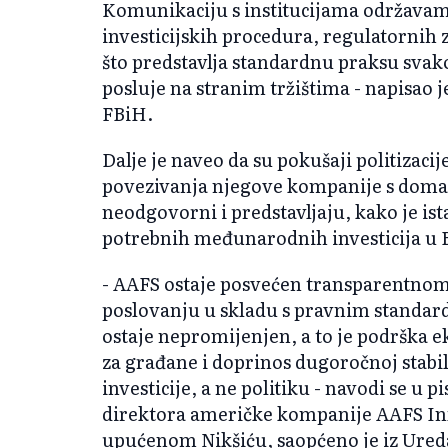
Komunikaciju s institucijama održavamo
investicijskih procedura, regulatornih 
što predstavlja standardnu praksu sva
posluje na stranim tržištima - napisa
FBiH.
Dalje je naveo da su pokušaji politizacije 
povezivanja njegove kompanije s doma
neodgovorni i predstavljaju, kako je is
potrebnih međunarodnih investicija u 
- AAFS ostaje posvećen transparentno
poslovanju u skladu s pravnim standar
ostaje nepromijenjen, a to je podrška 
za građane i doprinos dugoročnoj stabil
investicije, a ne politiku - navodi se u
direktora američke kompanije AAFS In
upućenom Nikšiću, saopćeno je iz Ured