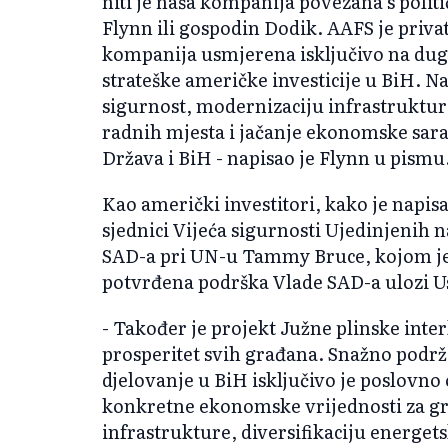
niti je naša kompanija povezana s polit
Flynn ili gospodin Dodik. AAFS je privat
kompanija usmjerena isključivo na du
strateške američke investicije u BiH. N
sigurnost, modernizaciju infrastrukture
radnih mjesta i jačanje ekonomske sar
Država i BiH - napisao je Flynn u pismu
Kao američki investitori, kako je napisa
sjednici Vijeća sigurnosti Ujedinjenih 
SAD-a pri UN-u Tammy Bruce, kojom je
potvrđena podrška Vlade SAD-a ulozi U
- Također je projekt Južne plinske inte
prosperitet svih građana. Snažno podr
djelovanje u BiH isključivo je poslovno
konkretne ekonomske vrijednosti za gra
infrastrukture, diversifikaciju energets