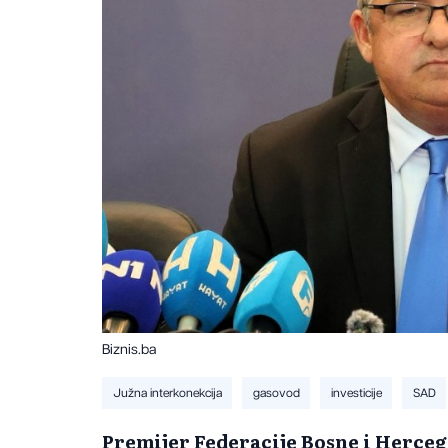
Biznis.ba
Južna interkonekcija
gasovod
investicije
SAD
Premijer Federacije Bosne i Herce