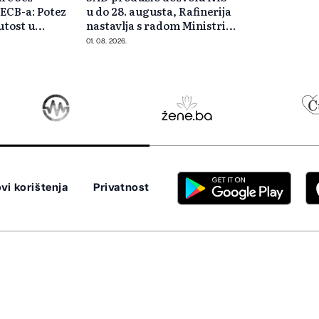
 ECB-a: Potez
u do 28. augusta, Rafinerija
utost u
nastavlja s radom Ministrica
rudarstva i e
01. 08. 2026.
vi korištenja
Privatnost