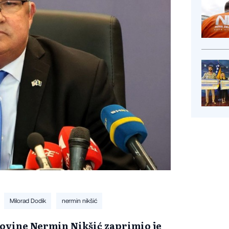
Milorad Dodik
nermin nikšić
govine Nermin Nikšić zaprimio je