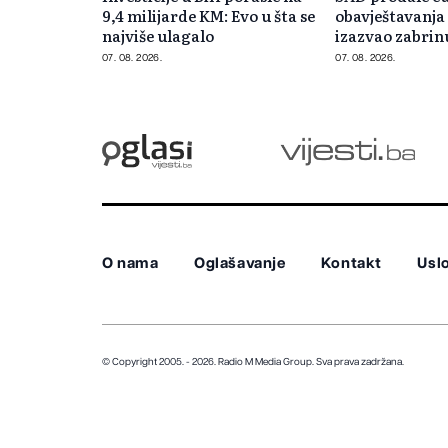
9,4 milijarde KM: Evo u šta se
obavještavanja
najviše ulagalo
izazvao zabrin
Evropi
07. 08. 2026.
07. 08. 2026.
O nama
Oglašavanje
Kontakt
Uslo
© Copyright 2005. - 2026. Radio M Media Group.
Sva prava zadržana.