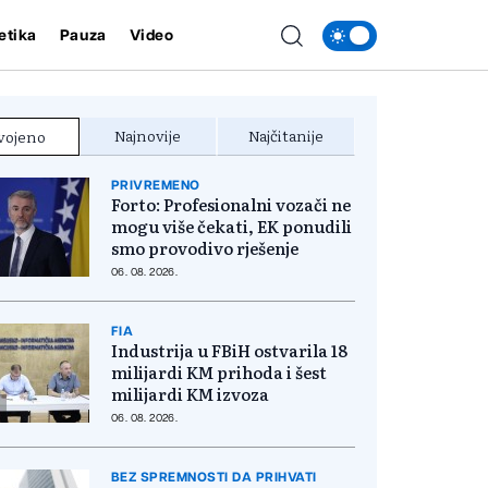
etika
Pauza
Video
Najnovije
Najčitanije
vojeno
PRIVREMENO
Forto: Profesionalni vozači ne
mogu više čekati, EK ponudili
smo provodivo rješenje
06. 08. 2026.
FIA
Industrija u FBiH ostvarila 18
milijardi KM prihoda i šest
milijardi KM izvoza
06. 08. 2026.
BEZ SPREMNOSTI DA PRIHVATI