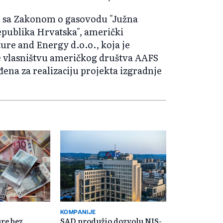
du sa Zakonom o gasovodu "Južna
epublika Hrvatska", američki
ure and Energy d.o.o., koja je
e vlasništvu američkog društva AAFS
ena za realizaciju projekta izgradnje
KOMPANIJE
re bez
SAD produžio dozvolu NIS-