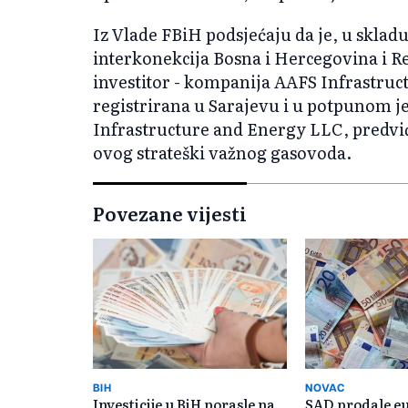
Iz Vlade FBiH podsjećaju da je, u skla
interkonekcija Bosna i Hercegovina i R
investitor - kompanija AAFS Infrastruct
registrirana u Sarajevu i u potpunom j
Infrastructure and Energy LLC, predviđ
ovog strateški važnog gasovoda.
Povezane vijesti
BIH
NOVAC
Investicije u BiH porasle na
SAD prodale eu