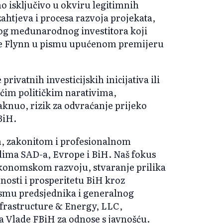
 isključivo u okviru legitimnih
zahtjeva i procesa razvoja projekata,
kog međunarodnog investitora koji
o je Flynn u pismu upućenom premijeru
privatnih investicijskih inicijativa ili
ćim političkim narativima,
taknuo, rizik za odvraćanje prijeko
BiH.
m, zakonitom i profesionalnom
dima SAD-a, Evrope i BiH. Naš fokus
ekonomskom razvoju, stvaranje prilika
nosti i prosperitetu BiH kroz
 pismu predsjednika i generalnog
frastructure & Energy, LLC,
a Vlade FBiH za odnose s javnošću.