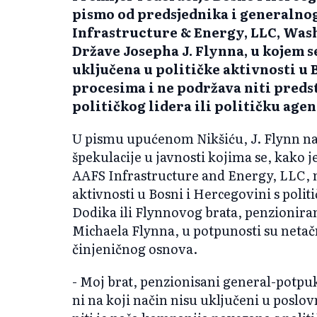
pismo od predsjednika i generalno
Infrastructure & Energy, LLC, Wash
Države Josepha J. Flynna, u kojem s
uključena u političke aktivnosti u 
procesima i ne podržava niti predst
političkog lidera ili političku agen
U pismu upućenom Nikšiću, J. Flynn nav
špekulacije u javnosti kojima se, kako 
AAFS Infrastructure and Energy, LLC, n
aktivnosti u Bosni i Hercegovini s poli
Dodika ili Flynnovog brata, penzioni
Michaela Flynna, u potpunosti su netač
činjeničnog osnova.
- Moj brat, penzionisani general-potpu
ni na koji način nisu uključeni u poslo