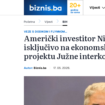
20+
Vijesti
godina
sa vama
Početna
Vijesti
BiH
VEZE S DODIKOM I FLYNNOM...
Američki investitor N
isključivo na ekonoms
projektu Južne interk
Autor:
Biznis.ba
17. 05. 2026.