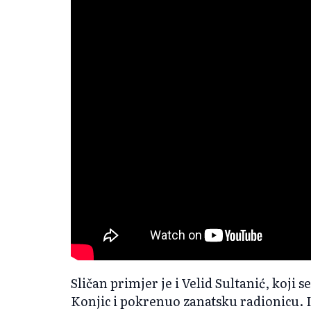
Sličan primjer je i Velid Sultanić, koji 
Konjic i pokrenuo zanatsku radionicu. I