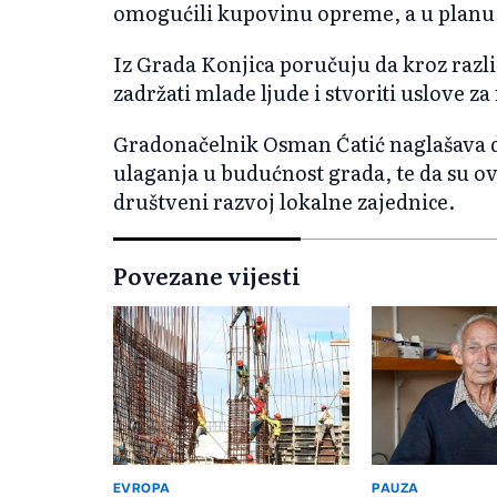
omogućili kupovinu opreme, a u planu j
Iz Grada Konjica poručuju da kroz razli
zadržati mlade ljude i stvoriti uslove za
Gradonačelnik Osman Ćatić naglašava 
ulaganja u budućnost grada, te da su ov
društveni razvoj lokalne zajednice.
Povezane vijesti
EVROPA
PAUZA