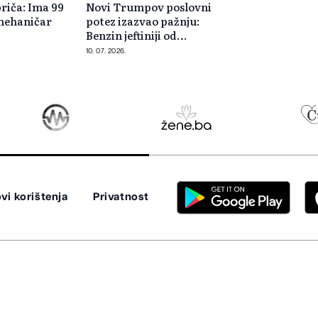
riča: Ima 99
Novi Trumpov poslovni
 mehaničar
potez izazvao pažnju:
Benzin jeftiniji od
konkurencije
10. 07. 2026.
vi korištenja
Privatnost