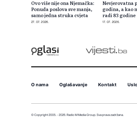
Ovo više nije ona Njemačka:
Nevjerovatna p
Ponuda poslova sve manja,
godina, a kao
samo jedna struka cvjeta
radi 83 godine
27. 07. 2026.
17. 07. 2026.
O nama
Oglašavanje
Kontakt
Uslo
© Copyright 2005. - 2026. Radio M Media Group.
Sva prava zadržana.