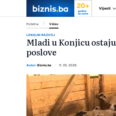
20+
Vijesti
godina
sa vama
Početna
Video
LOKALNI RAZVOJ
Mladi u Konjicu ostaju 
poslove
Autor:
Biznis.ba
11. 05. 2026.