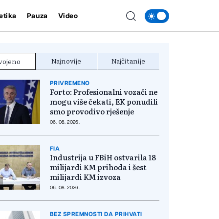
etika
Pauza
Video
Najnovije
Najčitanije
vojeno
PRIVREMENO
Forto: Profesionalni vozači ne
mogu više čekati, EK ponudili
smo provodivo rješenje
06. 08. 2026.
FIA
Industrija u FBiH ostvarila 18
milijardi KM prihoda i šest
milijardi KM izvoza
06. 08. 2026.
BEZ SPREMNOSTI DA PRIHVATI