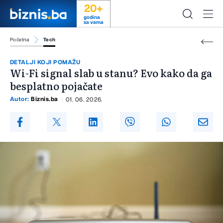
20+
godina
sa vama
Početna
Tech
DETALJI KOJI POMAŽU
Wi-Fi signal slab u stanu? Evo kako da ga
besplatno pojačate
Autor:
Biznis.ba
01. 06. 2026.