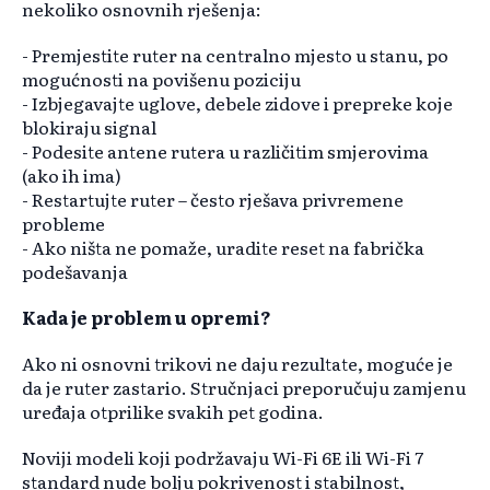
nekoliko osnovnih rješenja:
- Premjestite ruter na centralno mjesto u stanu, po
mogućnosti na povišenu poziciju
- Izbjegavajte uglove, debele zidove i prepreke koje
blokiraju signal
- Podesite antene rutera u različitim smjerovima
(ako ih ima)
- Restartujte ruter – često rješava privremene
probleme
- Ako ništa ne pomaže, uradite reset na fabrička
podešavanja
Kada je problem u opremi?
Ako ni osnovni trikovi ne daju rezultate, moguće je
da je ruter zastario. Stručnjaci preporučuju zamjenu
uređaja otprilike svakih pet godina.
Noviji modeli koji podržavaju Wi-Fi 6E ili Wi-Fi 7
standard nude bolju pokrivenost i stabilnost,