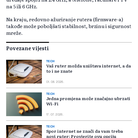
na 5 ili 6 GHz.
Na kraju, redovno ažuriranje rutera (firmware-a)
takođe može poboljšati stabilnost, brzinu i sigurnost
mreže.
Povezane vijesti
TECH
Vaš ruter možda uništava internet, a da
to i ne znate
01. 08. 2026.
TECH
Jedna promjena može značajno ubrzati
Wi-Fi
17. 07. 2026.
TECH
Spor internet ne znači da vam treba
novi ruter: Provjerite ovu opciju