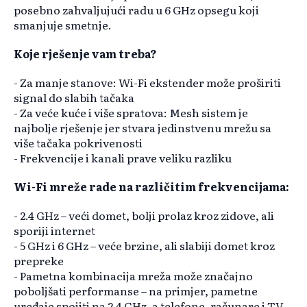
posebno zahvaljujući radu u 6 GHz opsegu koji
smanjuje smetnje.
Koje rješenje vam treba?
- Za manje stanove: Wi-Fi ekstender može proširiti
signal do slabih tačaka
- Za veće kuće i više spratova: Mesh sistem je
najbolje rješenje jer stvara jedinstvenu mrežu sa
više tačaka pokrivenosti
- Frekvencije i kanali prave veliku razliku
Wi-Fi mreže rade na različitim frekvencijama:
- 2.4 GHz – veći domet, bolji prolaz kroz zidove, ali
sporiji internet
- 5 GHz i 6 GHz – veće brzine, ali slabiji domet kroz
prepreke
- Pametna kombinacija mreža može značajno
poboljšati performanse – na primjer, pametne
uređaje spojiti na 2.4 GHz, a telefone, računare i TV