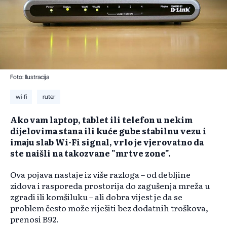
Foto: Ilustracija
wi-fi
ruter
Ako vam laptop, tablet ili telefon u nekim
dijelovima stana ili kuće gube stabilnu vezu i
imaju slab Wi-Fi signal, vrlo je vjerovatno da
ste naišli na takozvane "mrtve zone".
Ova pojava nastaje iz više razloga – od debljine
zidova i rasporeda prostorija do zagušenja mreža u
zgradi ili komšiluku – ali dobra vijest je da se
problem često može riješiti bez dodatnih troškova,
prenosi B92.