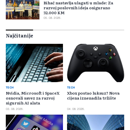
Bihać nastavlja ulagati u mlade: Za
razvoj poslovnih ideja osigurano
32.000 KM
05. 08. 2026.
Najčitanije
TECH
TECH
Nvidia, Microsoft i SpaceX
Xbox postao luksuz? Nova
osnovali savez za razvoj
cijena iznenadila tržište
sigurnih AI alata
03. 08. 2026.
04. 08. 2026.