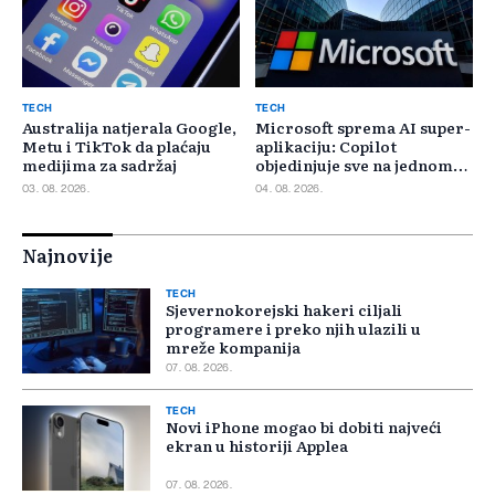
TECH
TECH
Australija natjerala Google,
Microsoft sprema AI super-
Metu i TikTok da plaćaju
aplikaciju: Copilot
medijima za sadržaj
objedinjuje sve na jednom
mjestu
03. 08. 2026.
04. 08. 2026.
Najnovije
TECH
Sjevernokorejski hakeri ciljali
programere i preko njih ulazili u
mreže kompanija
07. 08. 2026.
TECH
Novi iPhone mogao bi dobiti najveći
ekran u historiji Applea
07. 08. 2026.