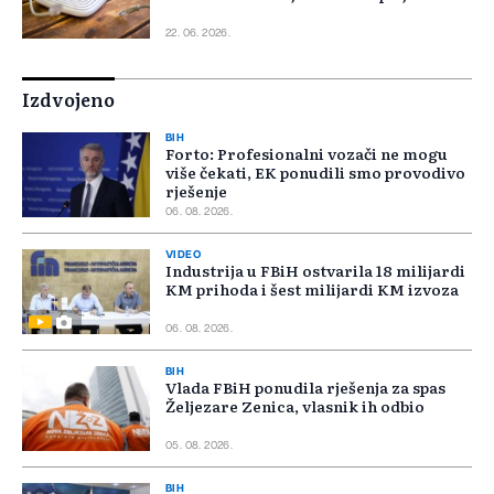
22. 06. 2026.
Izdvojeno
BIH
Forto: Profesionalni vozači ne mogu
više čekati, EK ponudili smo provodivo
rješenje
06. 08. 2026.
VIDEO
Industrija u FBiH ostvarila 18 milijardi
KM prihoda i šest milijardi KM izvoza
06. 08. 2026.
BIH
Vlada FBiH ponudila rješenja za spas
Željezare Zenica, vlasnik ih odbio
05. 08. 2026.
BIH