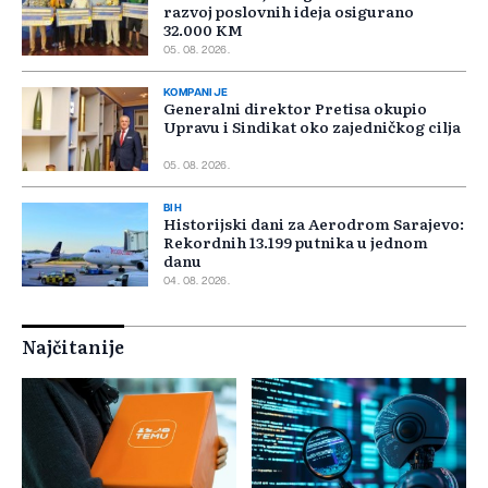
razvoj poslovnih ideja osigurano
32.000 KM
05. 08. 2026.
KOMPANIJE
Generalni direktor Pretisa okupio
Upravu i Sindikat oko zajedničkog cilja
05. 08. 2026.
BIH
Historijski dani za Aerodrom Sarajevo:
Rekordnih 13.199 putnika u jednom
danu
04. 08. 2026.
Najčitanije