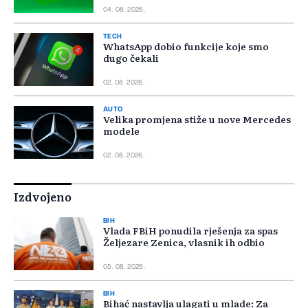
04. 08. 2026.
TECH
WhatsApp dobio funkcije koje smo
dugo čekali
02. 08. 2026.
AUTO
Velika promjena stiže u nove Mercedes
modele
02. 08. 2026.
Izdvojeno
BIH
Vlada FBiH ponudila rješenja za spas
Željezare Zenica, vlasnik ih odbio
05. 08. 2026.
BIH
Bihać nastavlja ulagati u mlade: Za