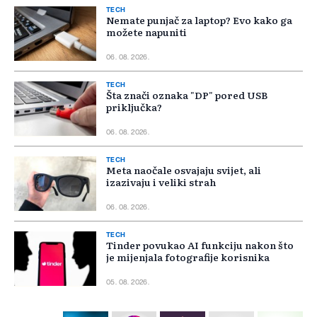
TECH
Nemate punjač za laptop? Evo kako ga
možete napuniti
06. 08. 2026.
TECH
Šta znači oznaka "DP" pored USB
priključka?
06. 08. 2026.
TECH
Meta naočale osvajaju svijet, ali
izazivaju i veliki strah
06. 08. 2026.
TECH
Tinder povukao AI funkciju nakon što
je mijenjala fotografije korisnika
05. 08. 2026.