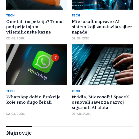
TECH
TECH
Ometali inspekciju? Temu
Microsoft napravio AI
pod prijetnjom
sistem koji zaustavlja sajber
višemilionske kazne
napade
02. 08. 2026.
02. 08. 2026.
TECH
TECH
WhatsApp dobio funkcije
Nvidia, Microsoft i SpaceX
koje smo dugo čekali
osnovali savez za razvoj
sigurnih AI alata
02. 08. 2026.
03. 08. 2026.
Najnovije