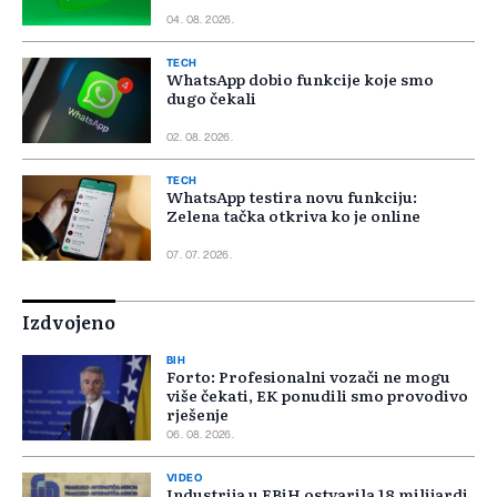
04. 08. 2026.
TECH
WhatsApp dobio funkcije koje smo
dugo čekali
02. 08. 2026.
TECH
WhatsApp testira novu funkciju:
Zelena tačka otkriva ko je online
07. 07. 2026.
Izdvojeno
BIH
Forto: Profesionalni vozači ne mogu
više čekati, EK ponudili smo provodivo
rješenje
06. 08. 2026.
VIDEO
Industrija u FBiH ostvarila 18 milijardi