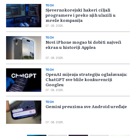
TECH
Sjevernokorejski hakeri ciljali
programere i preko njih ulazili u
mreže kompanija
07. 08. 2026.
TECH
Novi iPhone mogao bi dobiti najveći
ekran u historiji Applea
07. 08. 2026.
TECH
OpenAI mijenja strategiju oglašavanja:
ChatGPT sve bliže konkurenciji
Googleu
07. 08. 2026.
TECH
Gemini preuzima sve Android uređaje
07. 08. 2026.