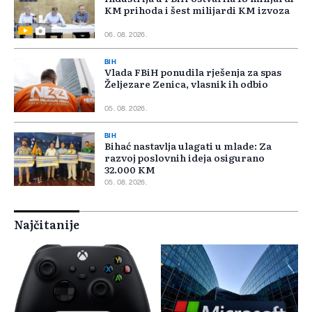
KM prihoda i šest milijardi KM izvoza
06. 08. 2026.
BIH
Vlada FBiH ponudila rješenja za spas
Željezare Zenica, vlasnik ih odbio
05. 08. 2026.
BIH
Bihać nastavlja ulagati u mlade: Za
razvoj poslovnih ideja osigurano
32.000 KM
05. 08. 2026.
Najčitanije