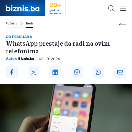
20+
godina
sa vama
Početna
Tech
OD FEBRUARA
WhatsApp prestaje da radi na ovim
telefonima
Autor:
Biznis.ba
02. 10. 2024.