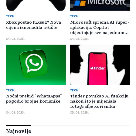
TECH
TECH
Xbox postao luksuz? Nova
Microsoft sprema AI super-
cijena iznenadila tržište
aplikaciju: Copilot
objedinjuje sve na jednom
mjestu
04. 08. 2026.
04. 08. 2026.
TECH
TECH
Noćni prekid "WhatsAppa"
Tinder povukao AI funkciju
pogodio brojne korisnike
nakon što je mijenjala
fotografije korisnika
04. 08. 2026.
05. 08. 2026.
Najnovije