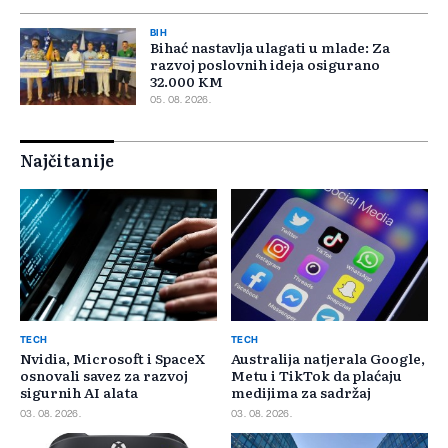
BIH
Bihać nastavlja ulagati u mlade: Za
razvoj poslovnih ideja osigurano
32.000 KM
05. 08. 2026.
Najčitanije
TECH
TECH
Nvidia, Microsoft i SpaceX
Australija natjerala Google,
osnovali savez za razvoj
Metu i TikTok da plaćaju
sigurnih AI alata
medijima za sadržaj
03. 08. 2026.
03. 08. 2026.