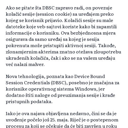
Ako se pitate šta DBSC zapravo radi, on povezuje
kolačić sesije (session cookie) sa uređajem preko
kojeg se korisnik prijavio. Kolačići sesije su male
datoteke koje veb-sajtovi koriste kako bi zapamtili
informacije o korisniku. Ova bezbjednosna mjera
osigurava da samo uređaj sa kojeg je sesija
pokrenuta može pristupiti aktivnoj sesiji. Takođe,
zlonamjernim akterima znatno otežava zloupotrebu
ukradenih kolačića, čak i ako se na vašem uređaju
već nalazi malver.
Nova tehnologija, poznata kao Device Bound
Session Credentials (DBSC), posebno je značajna za
korisnike operativnog sistema Windows, jer
dodatno štiti naloge od preuzimanja sesije i krađe
pristupnih podataka.
Iako je ova najava objavljena nedavno, čini se da je
uvođenje počelo još 25. maja. Riječ je o postepenom
procesu za koji se očekuje da će biti završen u roku