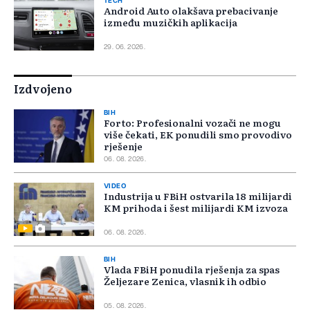
TECH
Android Auto olakšava prebacivanje
između muzičkih aplikacija
29. 06. 2026.
Izdvojeno
BIH
Forto: Profesionalni vozači ne mogu
više čekati, EK ponudili smo provodivo
rješenje
06. 08. 2026.
VIDEO
Industrija u FBiH ostvarila 18 milijardi
KM prihoda i šest milijardi KM izvoza
06. 08. 2026.
BIH
Vlada FBiH ponudila rješenja za spas
Željezare Zenica, vlasnik ih odbio
05. 08. 2026.