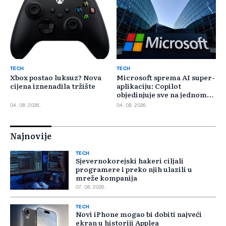
TECH
TECH
Xbox postao luksuz? Nova
Microsoft sprema AI super-
cijena iznenadila tržište
aplikaciju: Copilot
objedinjuje sve na jednom
mjestu
04. 08. 2026.
04. 08. 2026.
Najnovije
TECH
Sjevernokorejski hakeri ciljali
programere i preko njih ulazili u
mreže kompanija
07. 08. 2026.
TECH
Novi iPhone mogao bi dobiti najveći
ekran u historiji Applea