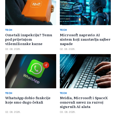
TECH
TECH
Ometali inspekciju? Temu
Microsoft napravio AI
pod prijetnjom
sistem koji zaustavlja sajber
višemilionske kazne
napade
02. 08. 2026.
02. 08. 2026.
TECH
TECH
WhatsApp dobio funkcije
Nvidia, Microsoft i SpaceX
koje smo dugo čekali
osnovali savez za razvoj
sigurnih AI alata
02. 08. 2026.
03. 08. 2026.