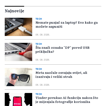
Najnovije
TECH
Nemate punjač za laptop? Evo kako ga
možete napuniti
06. 08. 2026.
TECH
Šta znači oznaka "DP" pored USB
priključka?
06. 08. 2026.
TECH
Meta naočale osvajaju svijet, ali
izazivaju i veliki strah
06. 08. 2026.
TECH
Tinder povukao AI funkciju nakon što
je mijenjala fotografije korisnika