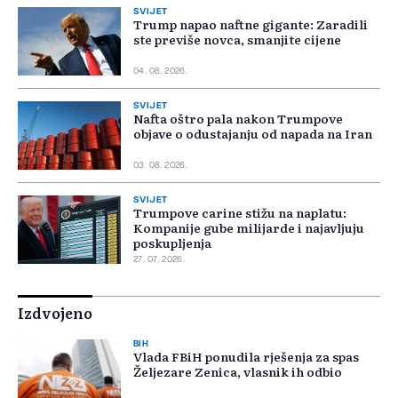
SVIJET
Trump napao naftne gigante: Zaradili
ste previše novca, smanjite cijene
04. 08. 2026.
SVIJET
Nafta oštro pala nakon Trumpove
objave o odustajanju od napada na Iran
03. 08. 2026.
SVIJET
Trumpove carine stižu na naplatu:
Kompanije gube milijarde i najavljuju
poskupljenja
27. 07. 2026.
Izdvojeno
BIH
Vlada FBiH ponudila rješenja za spas
Željezare Zenica, vlasnik ih odbio