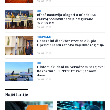
05. 08. 2026.
BIH
Bihać nastavlja ulagati u mlade: Za
razvoj poslovnih ideja osigurano
32.000 KM
05. 08. 2026.
KOMPANIJE
Generalni direktor Pretisa okupio
Upravu i Sindikat oko zajedničkog cilja
05. 08. 2026.
BIH
Historijski dani za Aerodrom Sarajevo:
Rekordnih 13.199 putnika u jednom
danu
04. 08. 2026.
Najčitanije