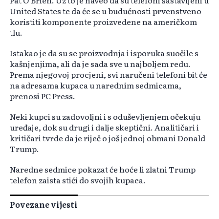
Pat O'Brien. Uz to je naveo da su telefoni sastavljeni u
United States te da će se u budućnosti prvenstveno
koristiti komponente proizvedene na američkom
tlu.
Istakao je da su se proizvodnja i isporuka suočile s
kašnjenjima, ali da je sada sve u najboljem redu.
Prema njegovoj procjeni, svi naručeni telefoni bit će
na adresama kupaca u narednim sedmicama,
prenosi PC Press.
Neki kupci su zadovoljni i s oduševljenjem očekuju
uređaje, dok su drugi i dalje skeptični. Analitičari i
kritičari tvrde da je riječ o još jednoj obmani Donald
Trump.
Naredne sedmice pokazat će hoće li zlatni Trump
telefon zaista stići do svojih kupaca.
Povezane vijesti