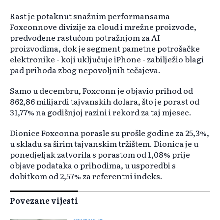
Rast je potaknut snažnim performansama
Foxconnove divizije za cloud i mrežne proizvode,
predvođene rastućom potražnjom za AI
proizvodima, dok je segment pametne potrošačke
elektronike - koji uključuje iPhone - zabilježio blagi
pad prihoda zbog nepovoljnih tečajeva.
Samo u decembru, Foxconn je objavio prihod od
862,86 milijardi tajvanskih dolara, što je porast od
31,77% na godišnjoj razini i rekord za taj mjesec.
Dionice Foxconna porasle su prošle godine za 25,3%,
u skladu sa širim tajvanskim tržištem. Dionica je u
ponedjeljak zatvorila s porastom od 1,08% prije
objave podataka o prihodima, u usporedbi s
dobitkom od 2,57% za referentni indeks.
Povezane vijesti