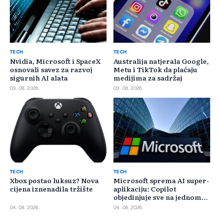
TECH
TECH
Nvidia, Microsoft i SpaceX
Australija natjerala Google,
osnovali savez za razvoj
Metu i TikTok da plaćaju
sigurnih AI alata
medijima za sadržaj
03. 08. 2026.
03. 08. 2026.
TECH
TECH
Xbox postao luksuz? Nova
Microsoft sprema AI super-
cijena iznenadila tržište
aplikaciju: Copilot
objedinjuje sve na jednom
mjestu
04. 08. 2026.
04. 08. 2026.