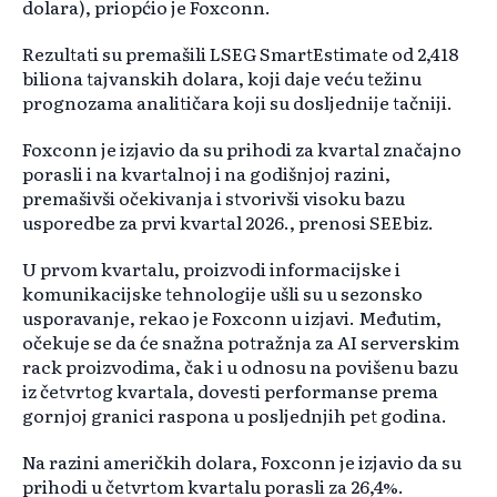
dolara), priopćio je Foxconn.
Rezultati su premašili LSEG SmartEstimate od 2,418
biliona tajvanskih dolara, koji daje veću težinu
prognozama analitičara koji su dosljednije tačniji.
Foxconn je izjavio da su prihodi za kvartal značajno
porasli i na kvartalnoj i na godišnjoj razini,
premašivši očekivanja i stvorivši visoku bazu
usporedbe za prvi kvartal 2026., prenosi SEEbiz.
U prvom kvartalu, proizvodi informacijske i
komunikacijske tehnologije ušli su u sezonsko
usporavanje, rekao je Foxconn u izjavi. Međutim,
očekuje se da će snažna potražnja za AI serverskim
rack proizvodima, čak i u odnosu na povišenu bazu
iz četvrtog kvartala, dovesti performanse prema
gornjoj granici raspona u posljednjih pet godina.
Na razini američkih dolara, Foxconn je izjavio da su
prihodi u četvrtom kvartalu porasli za 26,4%.