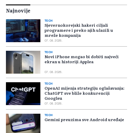
Najnovije
TECH
Sjevernokorejski hakeri ciljali
programere i preko njih ulazili u
mreže kompanija
07. 08. 2026.
TECH
Novi iPhone mogao bi dobiti najveći
ekran u historiji Applea
07. 08. 2026.
TECH
OpenAI mijenja strategiju oglašavanja:
ChatGPT sve bliže konkurenciji
Googleu
07. 08. 2026.
TECH
Gemini preuzima sve Android uređaje