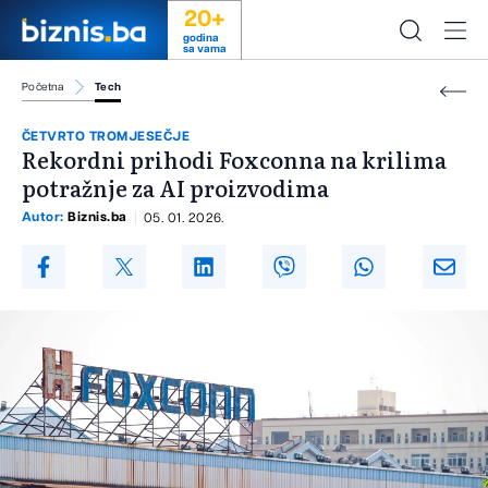
20+
godina
sa vama
Početna
Tech
ČETVRTO TROMJESEČJE
Rekordni prihodi Foxconna na krilima
potražnje za AI proizvodima
Autor:
Biznis.ba
05. 01. 2026.