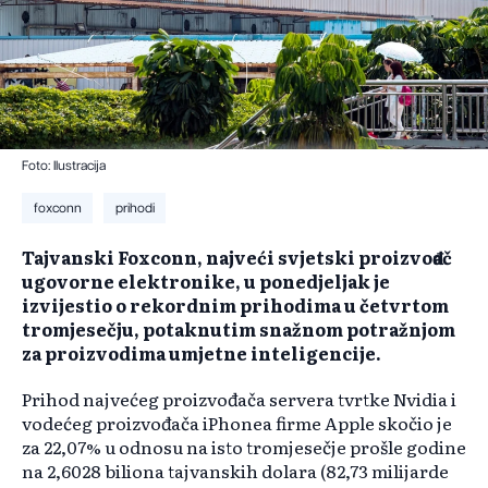
Foto: Ilustracija
foxconn
prihodi
Tajvanski Foxconn, najveći svjetski proizvođač
ugovorne elektronike, u ponedjeljak je
izvijestio o rekordnim prihodima u četvrtom
tromjesečju, potaknutim snažnom potražnjom
za proizvodima umjetne inteligencije.
Prihod najvećeg proizvođača servera tvrtke Nvidia i
vodećeg proizvođača iPhonea firme Apple skočio je
za 22,07% u odnosu na isto tromjesečje prošle godine
na 2,6028 biliona tajvanskih dolara (82,73 milijarde