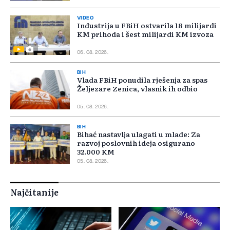
VIDEO
Industrija u FBiH ostvarila 18 milijardi
KM prihoda i šest milijardi KM izvoza
06. 08. 2026.
BIH
Vlada FBiH ponudila rješenja za spas
Željezare Zenica, vlasnik ih odbio
05. 08. 2026.
BIH
Bihać nastavlja ulagati u mlade: Za
razvoj poslovnih ideja osigurano
32.000 KM
05. 08. 2026.
Najčitanije