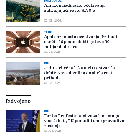
KOMPANIJE
Amazon nadmašio očekivanja
zahvaljujući rastu AWS-a
02. 08. 2026.
TECH
Apple premašio očekivanja: Prihodi
skočili 16 posto, dobit gotovo 30
milijardi dolara
01. 08. 2026.
BIH
Jedina riječna luka u BiH ostvarila
dobit: Nova dizalica donijela rast
prihoda
01. 08. 2026.
Izdvojeno
BIH
Forto: Profesionalni vozači ne mogu
više čekati, EK ponudili smo provodivo
rješenje
06. 08. 2026.