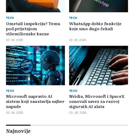
TECH
TECH
Ometali inspekciju? Temu
WhatsApp dobio funkcije
pod prijetnjom
koje smo dugo čekali
višemilionske kazne
02. 08. 2026.
02. 08. 2026.
TECH
TECH
Microsoft napravio AI
Nvidia, Microsoft i SpaceX
sistem koji zaustavlja sajber
osnovali savez za razvoj
napade
sigurnih AI alata
02. 08. 2026.
03. 08. 2026.
Najnovije