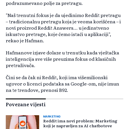
podrazumevano polje za pretragu.
"Naš trenutni fokus je da ujedinimo Reddit pretragu
– tradicionalnu pretragu koja je veoma korišćena – i
novi proizvod Reddit Answers... u jedinstveno
iskustvo pretrage, koje ćemo istaći u aplikaciji",
rekao je Hafman.
Hafmanove izjave dolaze u trenutku kada vještačka
inteligencija sve više preuzima fokus od klasičnih
pretraživača.
Čini se da čak ni Reddit, koji ima višemilionski
ugovor o licenci podataka sa Google-om, nije imun
na te trendove, prenosi B92.
Povezane vijesti
MARKETING
Reddit ima novi problem: Marketing
koji je napravljen za AI chatbotove