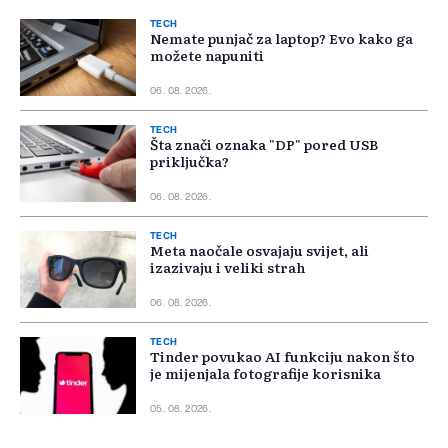
TECH
Nemate punjač za laptop? Evo kako ga
možete napuniti
06. 08. 2026.
TECH
Šta znači oznaka "DP" pored USB
priključka?
06. 08. 2026.
TECH
Meta naočale osvajaju svijet, ali
izazivaju i veliki strah
06. 08. 2026.
TECH
Tinder povukao AI funkciju nakon što
je mijenjala fotografije korisnika
05. 08. 2026.