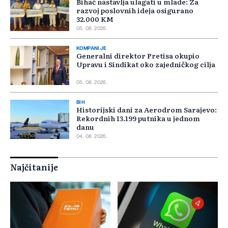
Bihać nastavlja ulagati u mlade: Za
razvoj poslovnih ideja osigurano
32.000 KM
05. 08. 2026.
KOMPANIJE
Generalni direktor Pretisa okupio
Upravu i Sindikat oko zajedničkog cilja
05. 08. 2026.
BIH
Historijski dani za Aerodrom Sarajevo:
Rekordnih 13.199 putnika u jednom
danu
04. 08. 2026.
Najčitanije