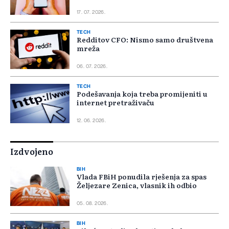
17. 07. 2026.
TECH
Redditov CFO: Nismo samo društvena
mreža
06. 07. 2026.
TECH
Podešavanja koja treba promijeniti u
internet pretraživaču
12. 06. 2026.
Izdvojeno
BIH
Vlada FBiH ponudila rješenja za spas
Željezare Zenica, vlasnik ih odbio
05. 08. 2026.
BIH