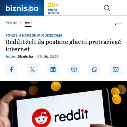
20+
godina
sa vama
Početna
Tech
FOKUS U NAREDNIM MJESECIMA
Reddit želi da postane glavni pretraživač
internet
Autor:
Biznis.ba
05. 08. 2025.