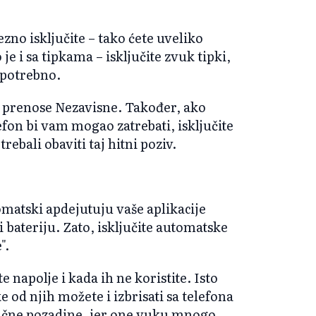
zno isključite – tako ćete uveliko
 je i sa tipkama – isključite zvuk tipki,
e potrebno.
e, prenose Nezavisne. Također, ako
lefon bi vam mogao zatrebati, isključite
ebali obaviti taj hitni poziv.
matski apdejutuju vaše aplikacije
 bateriju. Zato, isključite automatske
".
e napolje i kada ih ne koristite. Isto
ke od njih možete i izbrisati sa telefona
mične pozadine, jer one vuku mnogo