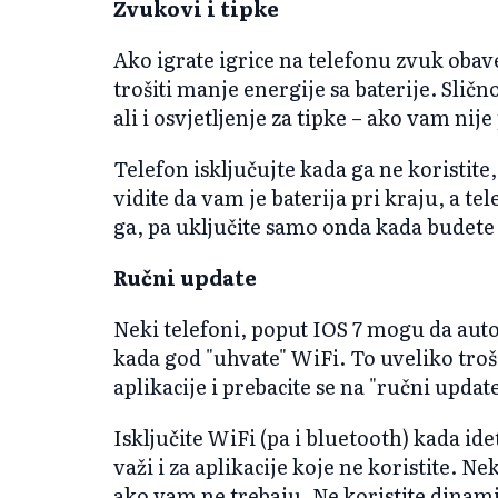
Zvukovi i tipke
Ako igrate igrice na telefonu zvuk obave
trošiti manje energije sa baterije. Slično
ali i osvjetljenje za tipke – ako vam nij
Telefon isključujte kada ga ne koristit
vidite da vam je baterija pri kraju, a te
ga, pa uključite samo onda kada budete tr
Ručni update
Neki telefoni, poput IOS 7 mogu da auto
kada god "uhvate" WiFi. To uveliko troši
aplikacije i prebacite se na "ručni update
Isključite WiFi (pa i bluetooth) kada idet
važi i za aplikacije koje ne koristite. Ne
ako vam ne trebaju. Ne koristite dina