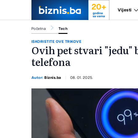
20+
Vijesti
godina
sa vama
Početna
Tech
ISKORISTITE OVE TRIKOVE
Ovih pet stvari "jedu"
telefona
Autor:
Biznis.ba
08. 01. 2025.