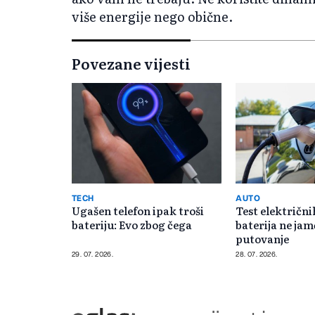
više energije nego obične.
Povezane vijesti
TECH
AUTO
Ugašen telefon ipak troši
Test električni
bateriju: Evo zbog čega
baterija ne jam
putovanje
29. 07. 2026.
28. 07. 2026.