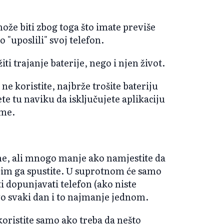
ože biti zbog toga što imate previše
 "uposlili" svoj telefon.
i trajanje baterije, nego i njen život.
 ne koristite, najbrže trošite bateriju
te tu naviku da isključujete aplikaciju
eme.
eme, ali mnogo manje ako namjestite da
 čim ga spustite. U suprotnom će samo
ati dopunjavati telefon (ako niste
ovo svaki dan i to najmanje jednom.
koristite samo ako treba da nešto