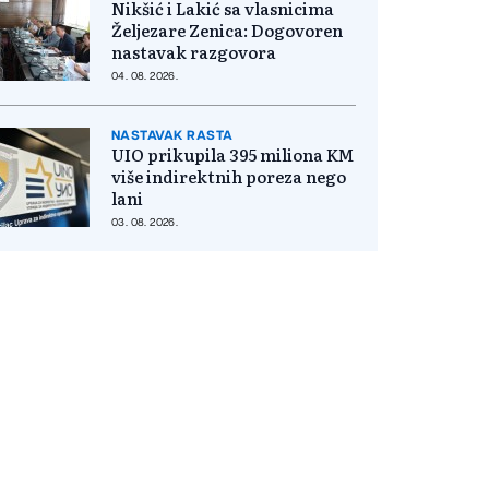
Nikšić i Lakić sa vlasnicima
Željezare Zenica: Dogovoren
nastavak razgovora
04. 08. 2026.
NASTAVAK RASTA
UIO prikupila 395 miliona KM
više indirektnih poreza nego
lani
03. 08. 2026.