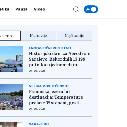
etika
Pauza
Video
Najnovije
Najčitanije
vojeno
FANTASTIČNI REZULTATI
Historijski dani za Aerodrom
Sarajevo: Rekordnih 13.199
putnika u jednom danu
04. 08. 2026.
VELIKA POSJEĆENOST
Panonska jezera hit
destinacija: Temperature
prelaze 35 stepeni, gosti
pristižu iz cijele regije
04. 08. 2026.
SARAJEVO