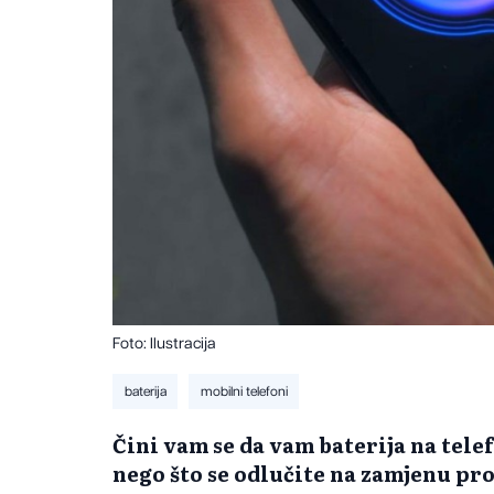
Foto: Ilustracija
baterija
mobilni telefoni
Čini vam se da vam baterija na tele
nego što se odlučite na zamjenu proči