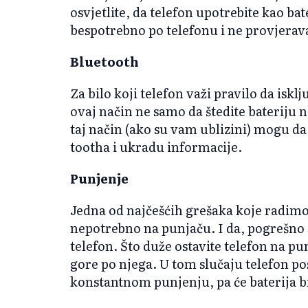
osvjetlite, da telefon upotrebite kao bat
bespotrebno po telefonu i ne provjeravaj
Bluetooth
Za bilo koji telefon važi pravilo da iskl
ovaj način ne samo da štedite bateriju ne
taj način (ako su vam ublizini) mogu da
tootha i ukradu informacije.
Punjenje
Jedna od najčešćih grešaka koje radimo
nepotrebno na punjaču. I da, pogrešno s
telefon. Što duže ostavite telefon na pu
gore po njega. U tom slučaju telefon po
konstantnom punjenju, pa će baterija brž