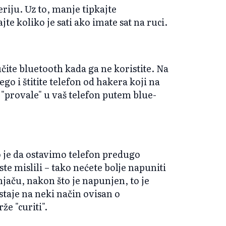
eriju. Uz to, manje tipkajte
te koliko je sati ako imate sat na ruci.
jučite bluetooth kada ga ne koristite. Na
go i štitite telefon od hakera koji na
 "provale" u vaš telefon putem blue-
 je da ostavimo telefon predugo
te mislili – tako nećete bolje napuniti
njaču, nakon što je napunjen, to je
staje na neki način ovisan o
e "curiti".