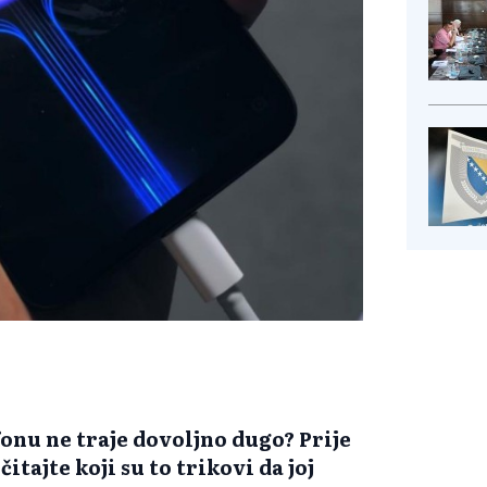
fonu ne traje dovoljno dugo? Prije
tajte koji su to trikovi da joj