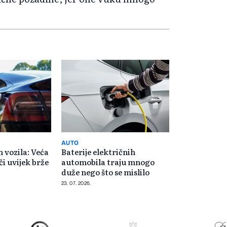
AUTO
h vozila: Veća
Baterije električnih
či uvijek brže
automobila traju mnogo
duže nego što se mislilo
23. 07. 2026.