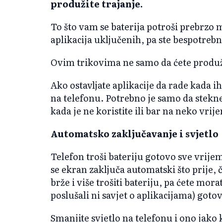
produžite trajanje.
To što vam se baterija potroši prebrzo m
aplikacija uključenih, pa ste bespotrebno
Ovim trikovima ne samo da ćete produžit
Ako ostavljate aplikacije da rade kada ih
na telefonu. Potrebno je samo da stekne
kada je ne koristite ili bar na neko vrij
Automatsko zaključavanje i svjetlo
Telefon troši bateriju gotovo sve vrij
se ekran zaključa automatski što prije,
brže i više trošiti bateriju, pa ćete mor
poslušali ni savjet o aplikacijama) got
Smanjite svjetlo na telefonu i ono jako 