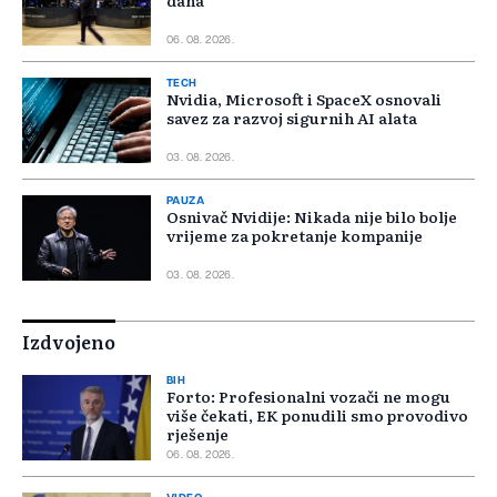
dana
06. 08. 2026.
TECH
Nvidia, Microsoft i SpaceX osnovali
savez za razvoj sigurnih AI alata
03. 08. 2026.
PAUZA
Osnivač Nvidije: Nikada nije bilo bolje
vrijeme za pokretanje kompanije
03. 08. 2026.
Izdvojeno
BIH
Forto: Profesionalni vozači ne mogu
više čekati, EK ponudili smo provodivo
rješenje
06. 08. 2026.