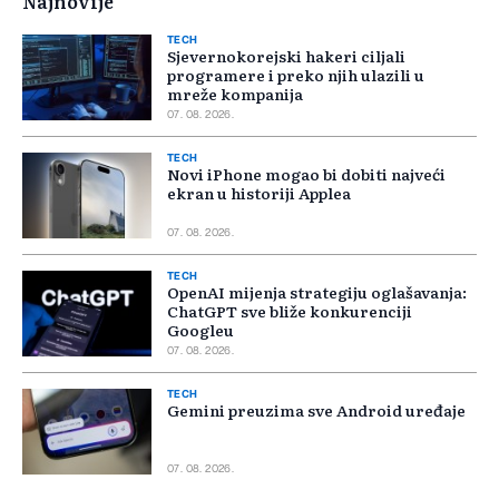
Najnovije
TECH
Sjevernokorejski hakeri ciljali
programere i preko njih ulazili u
mreže kompanija
07. 08. 2026.
TECH
Novi iPhone mogao bi dobiti najveći
ekran u historiji Applea
07. 08. 2026.
TECH
OpenAI mijenja strategiju oglašavanja:
ChatGPT sve bliže konkurenciji
Googleu
07. 08. 2026.
TECH
Gemini preuzima sve Android uređaje
07. 08. 2026.