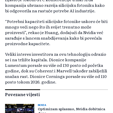
kompanija ubrzano razvija silicijsku fotoniku kako
bi odgovorila na rastuće potrebe AI industrije.
“Potrebni kapaciteti silicijske fotonike uskoro će biti
mnogo veći nego što ih svijet trenutno može
proizvesti”, rekao je Huang, dodajući da Nvidia već
sarađuje s lancem snabdijevanja kako bi povećala
proizvodne kapacitete.
Veliki interes investitora za ovu tehnologiju odrazio
se i na tržište kapitala. Dionice kompanije
Lumentum porasle su više od 130 posto od početka
godine, dok su Coherent i Marvell također zabilježili
snažan rast. Dionice Corninga porasle su više od 110
posto tokom 2026. godine.
Povezane vijesti
BERZA
Optimizam splasnuo, Nvidia dobitnica