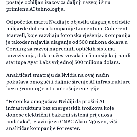
postaje ozbiljan izazov za daljnji razvoj i širu
primjenu AI tehnologija.
Od početka marta Nvidia je objavila ulaganja od dvije
milijarde dolara u kompanije Lumentum, Coherent i
Marvell, koje razvijaju fotonska rješenja. Kompanija
je također najavila ulaganje od 500 miliona dolara u
Corning za razvoj naprednih optičkih sistema
povezivanja, dok je učestvovala i u finansijskoj rundi
startupa Ayar Labs vrijednoj 500 miliona dolara.
Analitičari smatraju da Nvidia na ovaj način
pokušava omogućiti daljnje širenje AI infrastrukture
bez ogromnog rasta potrošnje energije.
“Fotonika omogućava Nvidiji da proširi AI
infrastrukturu bez energetskih troškova koje
donose električni i bakarni sistemi prijenosa
podataka”, izjavio je za CNBC Alvin Nguyen, viši
analitičar kompanije Forrester.