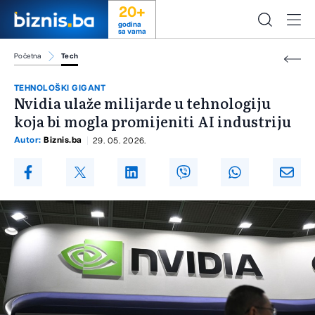
20+
godina
sa vama
Početna
Tech
TEHNOLOŠKI GIGANT
Nvidia ulaže milijarde u tehnologiju
koja bi mogla promijeniti AI industriju
Autor:
Biznis.ba
29. 05. 2026.