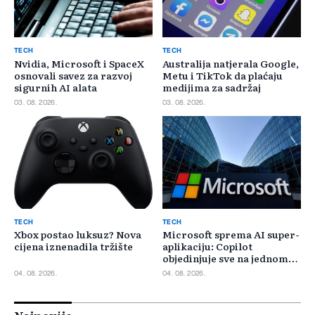
TECH
TECH
Nvidia, Microsoft i SpaceX
Australija natjerala Google,
osnovali savez za razvoj
Metu i TikTok da plaćaju
sigurnih AI alata
medijima za sadržaj
03. 08. 2026.
03. 08. 2026.
TECH
TECH
Xbox postao luksuz? Nova
Microsoft sprema AI super-
cijena iznenadila tržište
aplikaciju: Copilot
objedinjuje sve na jednom
mjestu
04. 08. 2026.
04. 08. 2026.