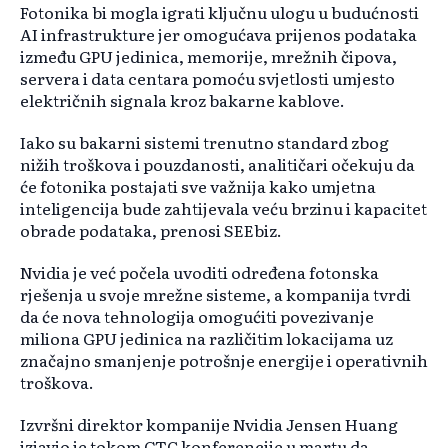
Fotonika bi mogla igrati ključnu ulogu u budućnosti
AI infrastrukture jer omogućava prijenos podataka
između GPU jedinica, memorije, mrežnih čipova,
servera i data centara pomoću svjetlosti umjesto
električnih signala kroz bakarne kablove.
Iako su bakarni sistemi trenutno standard zbog
nižih troškova i pouzdanosti, analitičari očekuju da
će fotonika postajati sve važnija kako umjetna
inteligencija bude zahtijevala veću brzinu i kapacitet
obrade podataka, prenosi SEEbiz.
Nvidia je već počela uvoditi određena fotonska
rješenja u svoje mrežne sisteme, a kompanija tvrdi
da će nova tehnologija omogućiti povezivanje
miliona GPU jedinica na različitim lokacijama uz
značajno smanjenje potrošnje energije i operativnih
troškova.
Izvršni direktor kompanije Nvidia Jensen Huang
izjavio je tokom GTC konferencije u martu da