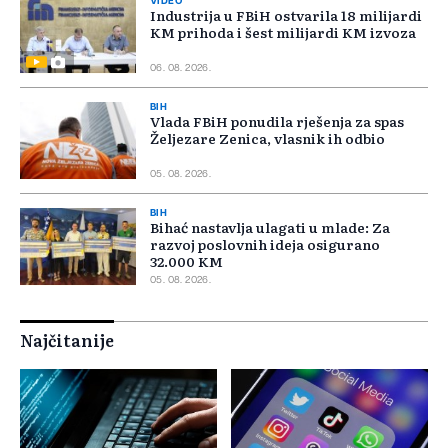
VIDEO
Industrija u FBiH ostvarila 18 milijardi
KM prihoda i šest milijardi KM izvoza
06. 08. 2026.
BIH
Vlada FBiH ponudila rješenja za spas
Željezare Zenica, vlasnik ih odbio
05. 08. 2026.
BIH
Bihać nastavlja ulagati u mlade: Za
razvoj poslovnih ideja osigurano
32.000 KM
05. 08. 2026.
Najčitanije