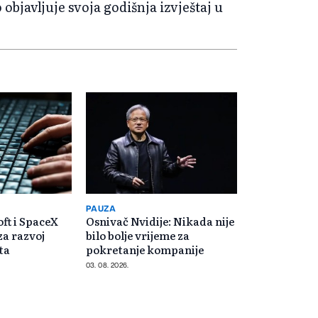
objavljuje svoja godišnja izvještaj u
PAUZA
ft i SpaceX
Osnivač Nvidije: Nikada nije
za razvoj
bilo bolje vrijeme za
ta
pokretanje kompanije
03. 08. 2026.