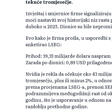
tekuće tromjesečje.
Izvještaj i smjernice firme signaliziraj
moći nastaviti svoj historijski niz ras
duboko u 2025. Dionice su bile neprom
Evo kako je firma prošla, u usporedbi s
anketirao LSEG:
Prihod: 39,33 milijarde dolara naspram 
Zarada po dionici: 0,89 USD prilagođe
Nvidia je rekla da očekuje oko 43 mili
tromjesečju, plus ili minus 2%, u odnos
prema procjenama LSEG-a, prenosi SEE
podrazumijeva međugodišnji rast od o
godinu, što je usporavanje u odnosu na
razdoblju prethodne godine.