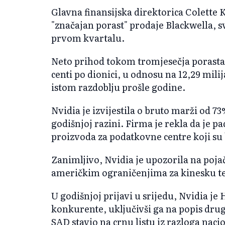
Glavna finansijska direktorica Colette K
"značajan porast" prodaje Blackwella, sv
prvom kvartalu.
Neto prihod tokom tromjesečja porastao 
centi po dionici, u odnosu na 12,29 milija
istom razdoblju prošle godine.
Nvidia je izvijestila o bruto marži od 73
godišnjoj razini. Firma je rekla da je p
proizvoda za podatkovne centre koji su b
Zanimljivo, Nvidia je upozorila na po
američkim ograničenjima za kinesku t
U godišnjoj prijavi u srijedu, Nvidia j
konkurente, uključivši ga na popis dru
SAD stavio na crnu listu iz razloga naci