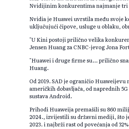
Nvidijinim konkurentima najmanje tri
Nvidia je Huawei uvrstila među svoje ko
uključujući čipove, usluge u oblaku, o
"U Kini postoji prilično velika konkuren
Jensen Huang za CNBC-jevog Jona Fortt
"Huawei i druge firme su... prilično sna
Huang.
Od 2019. SAD je ograničio Huaweijevu 
američkih dobavljača, od naprednih 5G
sustava Android.
Prihodi Huaweija premašili su 860 milija
2024., izvijestili su državni mediji, št
2023. i najbrži rast od povećanja od 3