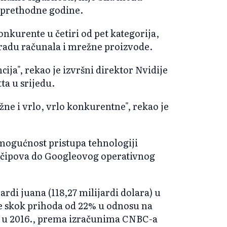
 prethodne godine.
nkurente u četiri od pet kategorija,
bradu računala i mrežne proizvode.
cija", rekao je izvršni direktor Nvidije
a u srijedu.
žne i vrlo, vrlo konkurentne", rekao je
mogućnost pristupa tehnologiji
 čipova do Googleovog operativnog
rdi juana (118,27 milijardi dolara) u
o je skok prihoda od 22% u odnosu na
2% u 2016., prema izračunima CNBC-a