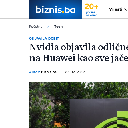
20+
Vijesti
godina
sa vama
Početna
Tech
OBJAVILA DOBIT
Nvidia objavila odličn
na Huawei kao sve jač
Autor:
Biznis.ba
27. 02. 2025.