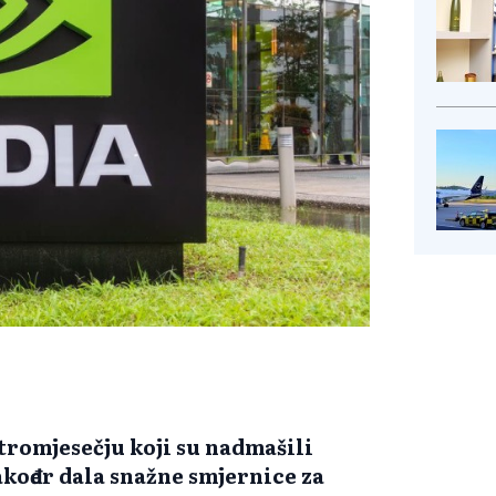
 tromjesečju koji su nadmašili
akođer dala snažne smjernice za