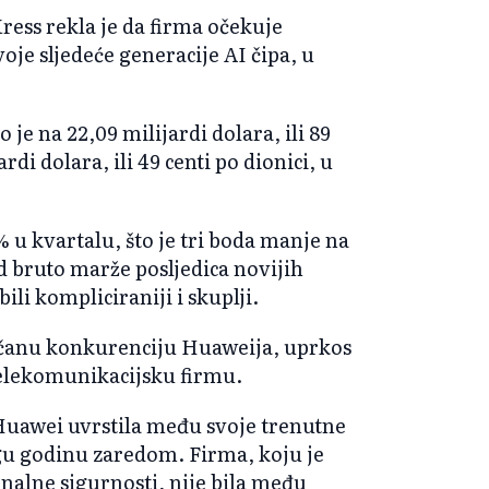
ress rekla je da firma očekuje
oje sljedeće generacije AI čipa, u
je na 22,09 milijardi dolara, ili 89
rdi dolara, ili 49 centi po dionici, u
% u kvartalu, što je tri boda manje na
ad bruto marže posljedica novijih
ili kompliciraniji i skuplji.
jačanu konkurenciju Huaweija, uprkos
elekomunikacijsku firmu.
e Huawei uvrstila među svoje trenutne
gu godinu zaredom. Firma, koju je
onalne sigurnosti, nije bila među