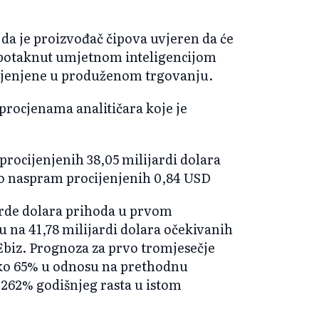
u da je proizvođač čipova uvjeren da će
ta potaknut umjetnom inteligencijom
ijenjene u produženom trgovanju.
 procjenama analitičara koje je
procijenjenih 38,05 milijardi dolara
no naspram procijenjenih 0,84 USD
jarde dolara prihoda u prvom
u na 41,78 milijardi dolara očekivanih
biz. Prognoza za prvo tromjesečje
ko 65% u odnosu na prethodnu
 262% godišnjeg rasta u istom