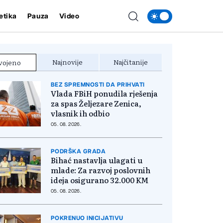
etika
Pauza
Video
Najnovije
Najčitanije
vojeno
BEZ SPREMNOSTI DA PRIHVATI
Vlada FBiH ponudila rješenja
za spas Željezare Zenica,
vlasnik ih odbio
05. 08. 2026.
PODRŠKA GRADA
Bihać nastavlja ulagati u
mlade: Za razvoj poslovnih
ideja osigurano 32.000 KM
05. 08. 2026.
POKRENUO INICIJATIVU