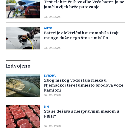
Test električnih vozila: Veća baterija ne
jamči uvijek brže putovanje
28. 07. 2026.
AUTO
Baterije električnih automobila traju
mnogo duže nego što se mislilo
23. 07. 2026.
Izdvojeno
EVROPA
Zbog niskog vodostaja rijeka u
Njemačkoj teret umjesto brodova voze
kamioni
09. 08. 2026.
BIH
Šta se dešava s neispravnim mesom u
FBiH?
09. 08. 2026.