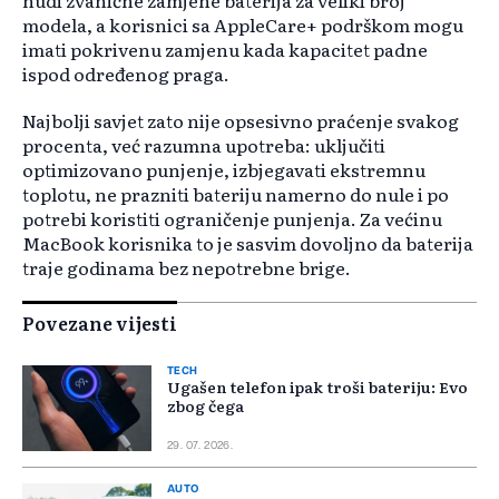
nudi zvanične zamjene baterija za veliki broj
modela, a korisnici sa AppleCare+ podrškom mogu
imati pokrivenu zamjenu kada kapacitet padne
ispod određenog praga.
Najbolji savjet zato nije opsesivno praćenje svakog
procenta, već razumna upotreba: uključiti
optimizovano punjenje, izbjegavati ekstremnu
toplotu, ne prazniti bateriju namerno do nule i po
potrebi koristiti ograničenje punjenja. Za većinu
MacBook korisnika to je sasvim dovoljno da baterija
traje godinama bez nepotrebne brige.
Povezane vijesti
TECH
Ugašen telefon ipak troši bateriju: Evo
zbog čega
29. 07. 2026.
AUTO