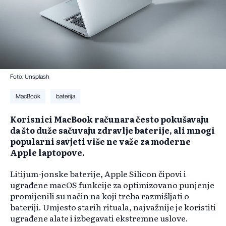
Foto: Unsplash
MacBook
baterija
Korisnici MacBook računara često pokušavaju
da što duže sačuvaju zdravlje baterije, ali mnogi
popularni savjeti više ne važe za moderne
Apple laptopove.
Litijum-jonske baterije, Apple Silicon čipovi i
ugrađene macOS funkcije za optimizovano punjenje
promijenili su način na koji treba razmišljati o
bateriji. Umjesto starih rituala, najvažnije je koristiti
ugrađene alate i izbegavati ekstremne uslove.