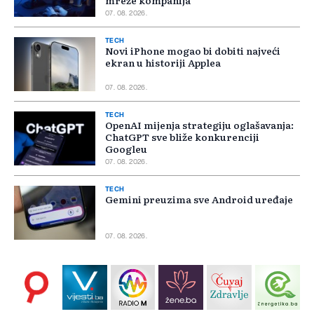
mreže kompanija
07. 08. 2026.
TECH
Novi iPhone mogao bi dobiti najveći
ekran u historiji Applea
07. 08. 2026.
TECH
OpenAI mijenja strategiju oglašavanja:
ChatGPT sve bliže konkurenciji
Googleu
07. 08. 2026.
TECH
Gemini preuzima sve Android uređaje
07. 08. 2026.