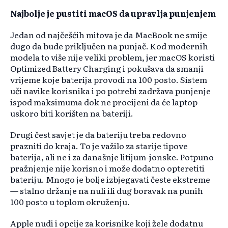
Najbolje je pustiti macOS da upravlja punjenjem
Jedan od najčešćih mitova je da MacBook ne smije
dugo da bude priključen na punjač. Kod modernih
modela to više nije veliki problem, jer macOS koristi
Optimized Battery Charging i pokušava da smanji
vrijeme koje baterija provodi na 100 posto. Sistem
uči navike korisnika i po potrebi zadržava punjenje
ispod maksimuma dok ne procijeni da će laptop
uskoro biti korišten na bateriji.
Drugi čest savjet je da bateriju treba redovno
prazniti do kraja. To je važilo za starije tipove
baterija, ali ne i za današnje litijum-jonske. Potpuno
pražnjenje nije korisno i može dodatno opteretiti
bateriju. Mnogo je bolje izbjegavati česte ekstremе
— stalno držanje na nuli ili dug boravak na punih
100 posto u toplom okruženju.
Apple nudi i opcije za korisnike koji žele dodatnu