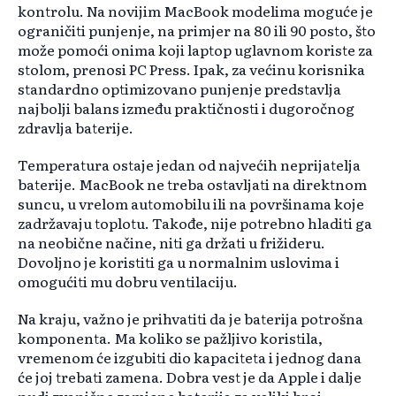
kontrolu. Na novijim MacBook modelima moguće je
ograničiti punjenje, na primjer na 80 ili 90 posto, što
može pomoći onima koji laptop uglavnom koriste za
stolom, prenosi PC Press. Ipak, za većinu korisnika
standardno optimizovano punjenje predstavlja
najbolji balans između praktičnosti i dugoročnog
zdravlja baterije.
Temperatura ostaje jedan od najvećih neprijatelja
baterije. MacBook ne treba ostavljati na direktnom
suncu, u vrelom automobilu ili na površinama koje
zadržavaju toplotu. Takođe, nije potrebno hladiti ga
na neobične načine, niti ga držati u frižideru.
Dovoljno je koristiti ga u normalnim uslovima i
omogućiti mu dobru ventilaciju.
Na kraju, važno je prihvatiti da je baterija potrošna
komponenta. Ma koliko se pažljivo koristila,
vremenom će izgubiti dio kapaciteta i jednog dana
će joj trebati zamena. Dobra vest je da Apple i dalje