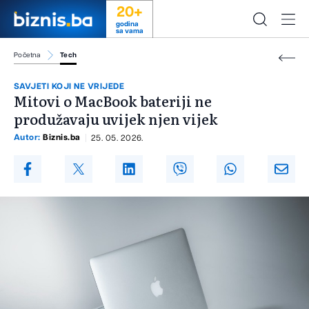
20+
godina
sa vama
Početna
Tech
SAVJETI KOJI NE VRIJEDE
Mitovi o MacBook bateriji ne
produžavaju uvijek njen vijek
Autor:
Biznis.ba
25. 05. 2026.