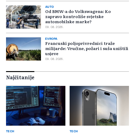
AUTO
Od BMW-a do Volkswagena: Ko
zapravo kontroliše svjetske
automobilske marke?
09. 08. 2026.
EVROPA
Francuski poljoprivrednici traže
milijarde: Vrućine, požari i suša uništili
usjeve
09. 08. 2026.
Najčitanije
TECH
TECH