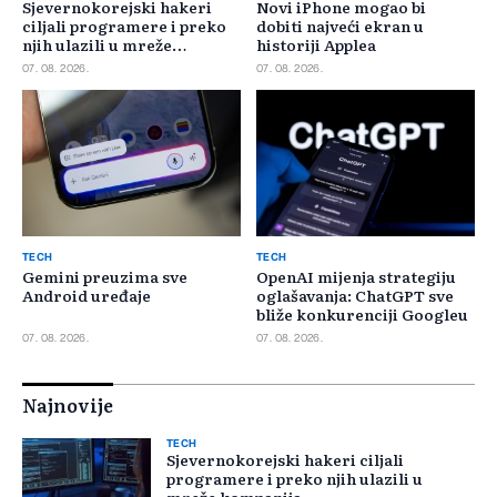
Sjevernokorejski hakeri
Novi iPhone mogao bi
ciljali programere i preko
dobiti najveći ekran u
njih ulazili u mreže
historiji Applea
kompanija
07. 08. 2026.
07. 08. 2026.
TECH
TECH
Gemini preuzima sve
OpenAI mijenja strategiju
Android uređaje
oglašavanja: ChatGPT sve
bliže konkurenciji Googleu
07. 08. 2026.
07. 08. 2026.
Najnovije
TECH
Sjevernokorejski hakeri ciljali
programere i preko njih ulazili u