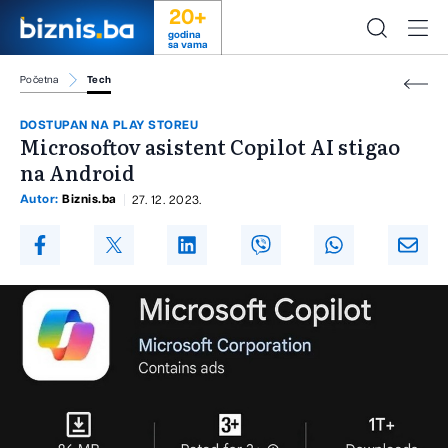
20+
godina
sa vama
Početna
Tech
DOSTUPAN NA PLAY STOREU
Microsoftov asistent Copilot AI stigao
na Android
Autor:
Biznis.ba
27. 12. 2023.