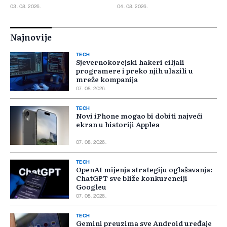
mjestu
03. 08. 2026.
04. 08. 2026.
Najnovije
TECH
Sjevernokorejski hakeri ciljali
programere i preko njih ulazili u
mreže kompanija
07. 08. 2026.
TECH
Novi iPhone mogao bi dobiti najveći
ekran u historiji Applea
07. 08. 2026.
TECH
OpenAI mijenja strategiju oglašavanja:
ChatGPT sve bliže konkurenciji
Googleu
07. 08. 2026.
TECH
Gemini preuzima sve Android uređaje