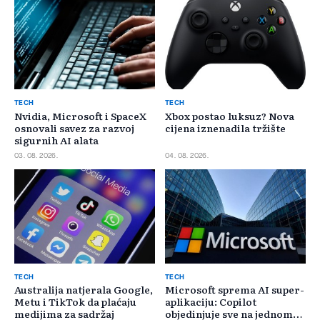
TECH
TECH
Nvidia, Microsoft i SpaceX
Xbox postao luksuz? Nova
osnovali savez za razvoj
cijena iznenadila tržište
sigurnih AI alata
03. 08. 2026.
04. 08. 2026.
TECH
TECH
Australija natjerala Google,
Microsoft sprema AI super-
Metu i TikTok da plaćaju
aplikaciju: Copilot
medijima za sadržaj
objedinjuje sve na jednom