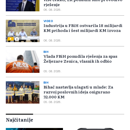
rješenje
06. 08. 2026.
VIDEO
Industrija u FBiH ostvarila 18 milijardi
KM prihoda i šest milijardi KM izvoza
06. 08. 2026.
BIH
Vlada FBiH ponudila rješenja za spas
Željezare Zenica, vlasnik ih odbio
05. 08. 2026.
BIH
Bihać nastavlja ulagati u mlade: Za
razvoj poslovnih ideja osigurano
32.000 KM
05. 08. 2026.
Najčitanije