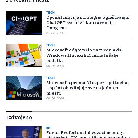
TECH
OpenAI mijenja strategiju oglašavanja:
ChatGPT sve bliže konkurenciji
Googleu
07. 08. 2026.
TECH
Microsoft odgovorio na tvrdnje da
Windows 11 svakih 15 minuta šalje
podatke
05. 08. 2026.
TECH
Microsoft sprema AI super-aplikaciju:
Copilot objedinjuje sve na jednom
mjestu
04. 08. 2026.
Izdvojeno
BIH
Forto: Profesionalni vozači ne mogu
više čekati, EK ponudili smo provodivo