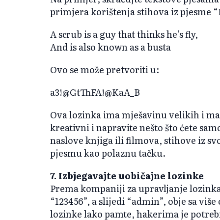
primjera korištenja stihova iz pjesme 
A scrub is a guy that thinks he’s fly,
And is also known as a busta
Ovo se može pretvoriti u:
a3!@GtThFA!@KaA_B
Ova lozinka ima mješavinu velikih i mal
kreativni i napravite nešto što ćete sam
naslove knjiga ili filmova, stihove iz sv
pjesmu kao polaznu tačku.
7. Izbjegavajte uobičajne lozinke
Prema kompaniji za upravljanje lozinka
“123456”, a slijedi “admin”, obje sa više
lozinke lako pamte, hakerima je potre