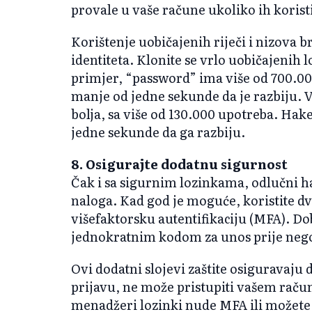
provale u vaše račune ukoliko ih koristi
Korištenje uobičajenih riječi i nizova b
identiteta. Klonite se vrlo uobičajenih l
primjer, “password” ima više od 700.00
manje od jedne sekunde da je razbiju. 
bolja, sa više od 130.000 upotreba. Ha
jedne sekunde da ga razbiju.
8. Osigurajte dodatnu sigurnost
Čak i sa sigurnim lozinkama, odlučni h
naloga. Kad god je moguće, koristite dv
višefaktorsku autentifikaciju (MFA). Dob
jednokratnim kodom za unos prije nego 
Ovi dodatni slojevi zaštite osiguravaju 
prijavu, ne može pristupiti vašem rač
menadžeri lozinki nude MFA ili možete k