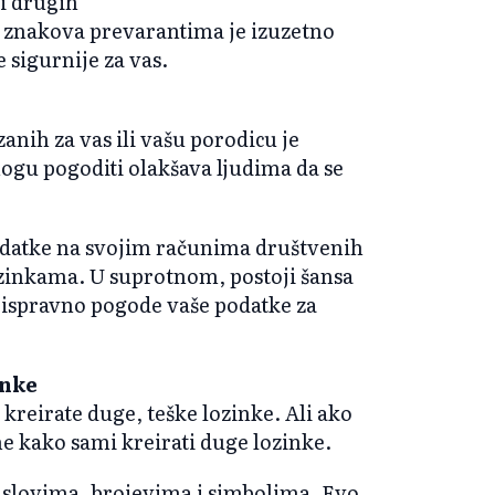
 i drugih
ih znakova prevarantima je izuzetno
e sigurnije za vas.
anih za vas ili vašu porodicu je
mogu pogoditi olakšava ljudima da se
 podatke na svojim računima društvenih
ozinkama. U suprotnom, postoji šansa
da ispravno pogode vaše podatke za
inke
reirate duge, teške lozinke. Ali ako
ome kako sami kreirati duge lozinke.
 slovima, brojevima i simbolima. Evo