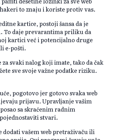
a pamti desetine lozinki za sve web
 hakeri to znaju i koriste protiv vas.
ditne kartice, postoji šansa da je
. To daje prevarantima priliku da
j kartici već i potencijalno druge
li e-pošti.
ke za svaki nalog koji imate, tako da čak
žete sve svoje važne podatke riziku.
guće, pogotovo jer gotovo svaka web
htijevaju prijavu. Upravljanje vašim
o posao sa skraćenim radnim
ojednostaviti stvari.
e dodati vašem web pretraživaču ili
ćene opcije. Ovi programi čuvaju vaše