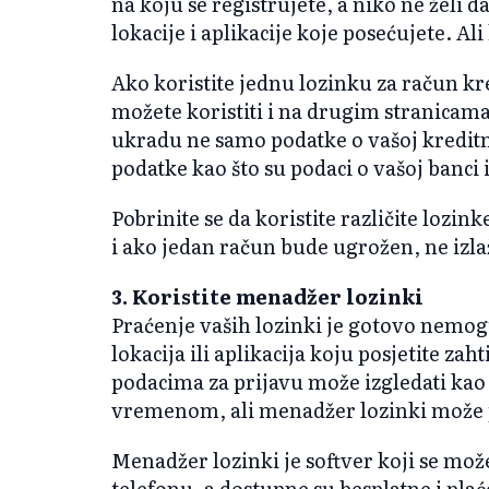
na koju se registrujete, a niko ne želi d
lokacije i aplikacije koje posećujete. Ali
Ako koristite jednu lozinku za račun kre
možete koristiti i na drugim stranicama
ukradu ne samo podatke o vašoj kreditno
podatke kao što su podaci o vašoj banci i
Pobrinite se da koristite različite lozin
i ako jedan račun bude ugrožen, ne izla
3. Koristite menadžer lozinki
Praćenje vaših lozinki je gotovo nemo
lokacija ili aplikacija koju posjetite za
podacima za prijavu može izgledati ka
vremenom, ali menadžer lozinki može p
Menadžer lozinki je softver koji se mož
telefonu, a dostupne su besplatne i pla