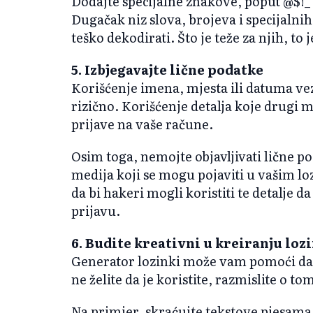
Dodajte specijalne znakove, poput @$!_
Dugačak niz slova, brojeva i specijaln
teško dekodirati. Što je teže za njih, to j
5. Izbjegavajte lične podatke
Korišćenje imena, mjesta ili datuma vez
rizično. Korišćenje detalja koje drugi 
prijave na vaše račune.
Osim toga, nemojte objavljivati ​​lične
medija koji se mogu pojaviti u vašim l
da bi hakeri mogli koristiti te detalje 
prijavu.
6. Budite kreativni u kreiranju loz
Generator lozinki može vam pomoći da k
ne želite da je koristite, razmislite o t
Na primjer, skraćujte tekstove pjesama