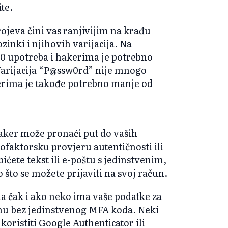
te.
rojeva čini vas ranjivijim na krađu
ozinki i njihovih varijacija. Na
0 upotreba i hakerima je potrebno
Varijacija “P@ssw0rd” nije mnogo
kerima je takođe potrebno manje od
aker može pronaći put do vaših
ofaktorsku provjeru autentičnosti ili
ićete tekst ili e-poštu s jedinstvenim,
što se možete prijaviti na svoj račun.
da čak i ako neko ima vaše podatke za
unu bez jedinstvenog MFA koda. Neki
oristiti Google Authenticator ili