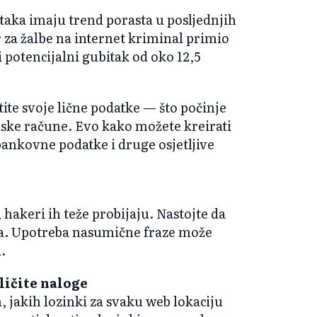
ataka imaju trend porasta u posljednjih
r za žalbe na internet kriminal primio
i potencijalni gubitak od oko 12,5
tite svoje lične podatke — što počinje
jske račune. Evo kako možete kreirati
 bankovne podatke i druge osjetljive
 hakeri ih teže probijaju. Nastojte da
va. Upotreba nasumične fraze može
.
zličite naloge
 jakih lozinki za svaku web lokaciju