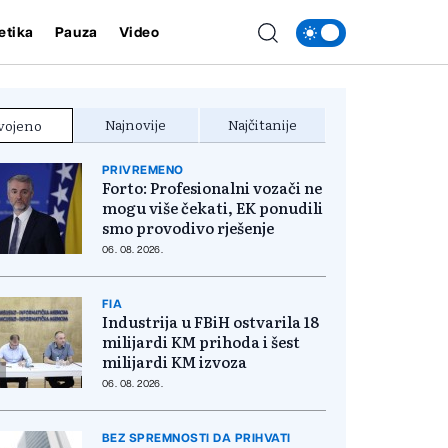
etika
Pauza
Video
Najnovije
Najčitanije
vojeno
PRIVREMENO
Forto: Profesionalni vozači ne
mogu više čekati, EK ponudili
smo provodivo rješenje
06. 08. 2026.
FIA
Industrija u FBiH ostvarila 18
milijardi KM prihoda i šest
milijardi KM izvoza
06. 08. 2026.
BEZ SPREMNOSTI DA PRIHVATI