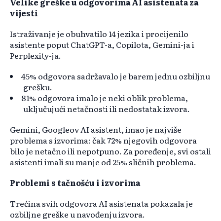
Velike greške u odgovorima AI asistenata za
vijesti
Istraživanje je obuhvatilo 14 jezika i procijenilo
asistente poput ChatGPT-a, Copilota, Gemini-ja i
Perplexity-ja.
45% odgovora sadržavalo je barem jednu ozbiljnu
grešku.
81% odgovora imalo je neki oblik problema,
uključujući netačnosti ili nedostatak izvora.
Gemini, Googleov AI asistent, imao je najviše
problema s izvorima: čak 72% njegovih odgovora
bilo je netačno ili nepotpuno. Za poređenje, svi ostali
asistenti imali su manje od 25% sličnih problema.
Problemi s tačnošću i izvorima
Trećina svih odgovora AI asistenata pokazala je
ozbiljne greške u navođenju izvora.