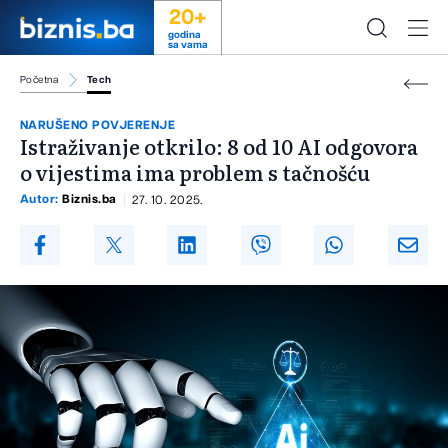
20+
godina
sa vama
Početna
Tech
NARUŠENO POVJERENJE
Istraživanje otkrilo: 8 od 10 AI odgovora
o vijestima ima problem s tačnošću
Autor:
Biznis.ba
27. 10. 2025.