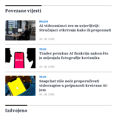
Povezane vijesti
PAUZA
AI videosnimci sve su uvjerljiviji:
Stručnjaci otkrivaju kako ih prepoznati
06. 08. 2026.
TECH
Tinder povukao AI funkciju nakon što
je mijenjala fotografije korisnika
05. 08. 2026.
TECH
Snapchat više neće preporučivati
videozapise u potpunosti kreirane AI-
jem
03. 08. 2026.
Izdvojeno