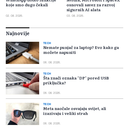
koje smo dugo čekali
osnovali savez za razvoj
sigurnih AI alata
02. 08. 2026.
03. 08. 2026.
Najnovije
TECH
Nemate punjač za laptop? Evo kako ga
možete napuniti
06. 08. 2026.
TECH
Šta znači oznaka "DP" pored USB
priključka?
06. 08. 2026.
TECH
Meta naočale osvajaju svijet, ali
izazivaju i veliki strah
06. 08. 2026.