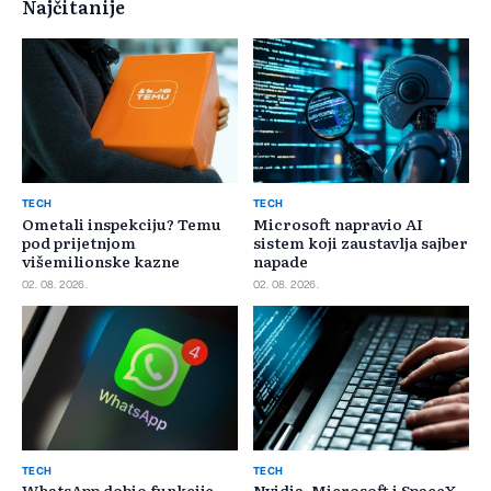
Najčitanije
TECH
TECH
Ometali inspekciju? Temu
Microsoft napravio AI
pod prijetnjom
sistem koji zaustavlja sajber
višemilionske kazne
napade
02. 08. 2026.
02. 08. 2026.
TECH
TECH
WhatsApp dobio funkcije
Nvidia, Microsoft i SpaceX