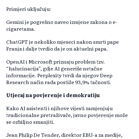
Primjeri uključuju:
Gemini je pogrešno naveo izmjene zakona o e-
cigaretama.
ChatGPT je nekoliko mjeseci nakon smrti pape
Franja i dalje tvrdio da je on aktuelni papa.
OpenAI i Microsoft priznaju problem tzv.
“halucinacija”, gdje AI generiše netačne
informacije. Perplexity tvrdi da njegov Deep
Research način rada postiže 93,9% tačnosti.
Utjecaj na povjerenje i demokratiju
Kako AI asistenti i njihove vijesti zamjenjuju
tradicionalne pretraživače, javno povjerenje može
se ozbiljno smanjiti.
Jean Philip De Tender, direktor EBU-a za medije,