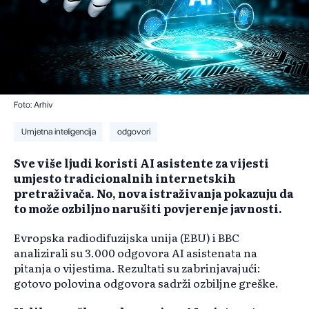
Foto: Arhiv
Umjetna inteligencija
odgovori
Sve više ljudi koristi AI asistente za vijesti
umjesto tradicionalnih internetskih
pretraživača. No, nova istraživanja pokazuju da
to može ozbiljno narušiti povjerenje javnosti.
Evropska radiodifuzijska unija (EBU) i BBC
analizirali su 3.000 odgovora AI asistenata na
pitanja o vijestima. Rezultati su zabrinjavajući:
gotovo polovina odgovora sadrži ozbiljne greške.