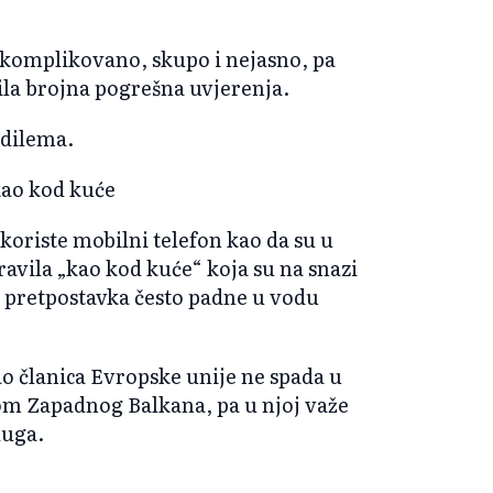
 komplikovano, skupo i nejasno, pa
orila brojna pogrešna uvjerenja.
 dilema.
kao kod kuće
oriste mobilni telefon kao da su u
pravila „kao kod kuće“ koja su na snazi
 pretpostavka često padne u vodu
kao članica Evropske unije ne spada u
 Zapadnog Balkana, pa u njoj važe
luga.