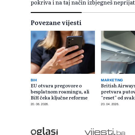
pokriva i na taj način izbjegneš neprij
Povezane vijesti
BIH
MARKETING
EU otvara pregovore o
British Airwa
besplatnom roamingu, ali
pretvara putov
BiH čeka ključne reforme
“reset” od sv
stresa
20. 06. 2026.
20. 04. 2026.