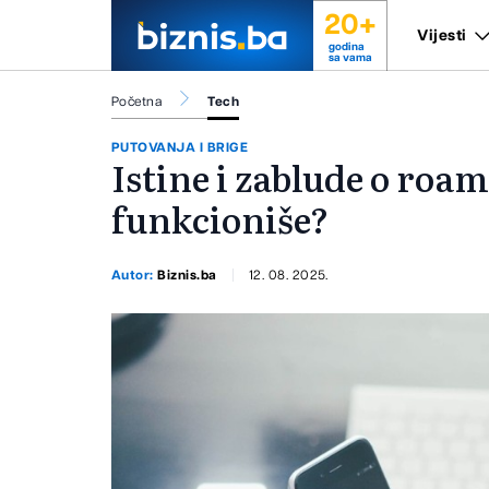
20+
Vijesti
godina
sa vama
Početna
Tech
PUTOVANJA I BRIGE
Istine i zablude o roa
funkcioniše?
Autor:
Biznis.ba
12. 08. 2025.