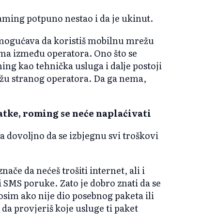
oaming potpuno nestao i da je ukinut.
omogućava da koristiš mobilnu mrežu
ima između operatora. Ono što se
ming kao tehnička usluga i dalje postoji
režu stranog operatora. Da ga nema,
atke, roming se neće naplaćivati
a dovoljno da se izbjegnu svi troškovi
nače da nećeš trošiti internet, ali i
i SMS poruke. Zato je dobro znati da se
osim ako nije dio posebnog paketa ili
da provjeriš koje usluge ti paket