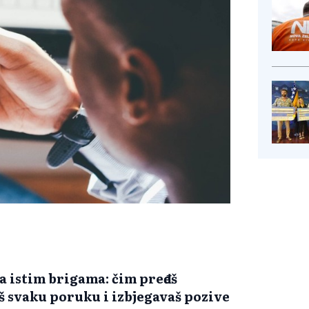
 istim brigama: čim pređeš
š svaku poruku i izbjegavaš pozive