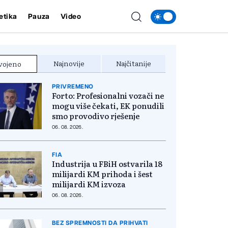
etika
Pauza
Video
Najnovije
Najčitanije
vojeno
PRIVREMENO
Forto: Profesionalni vozači ne
mogu više čekati, EK ponudili
smo provodivo rješenje
06. 08. 2026.
FIA
Industrija u FBiH ostvarila 18
milijardi KM prihoda i šest
milijardi KM izvoza
06. 08. 2026.
BEZ SPREMNOSTI DA PRIHVATI