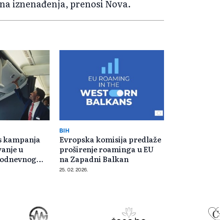
atna iznenađenja, prenosi Nova.
BIH
ys kampanja
Evropska komisija predlaže
anje u
proširenje roaminga u EU
akodnevnog
na Zapadni Balkan
25. 02. 2026.