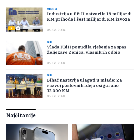
VIDEO
Industrija u FBiH ostvarila 18 milijardi
KM prihoda i šest milijardi KM izvoza
06. 08. 2026.
BIH
Vlada FBiH ponudila rješenja za spas
Željezare Zenica, vlasnik ih odbio
05. 08. 2026.
BIH
Bihać nastavlja ulagati u mlade: Za
razvoj poslovnih ideja osigurano
32.000 KM
05. 08. 2026.
Najčitanije