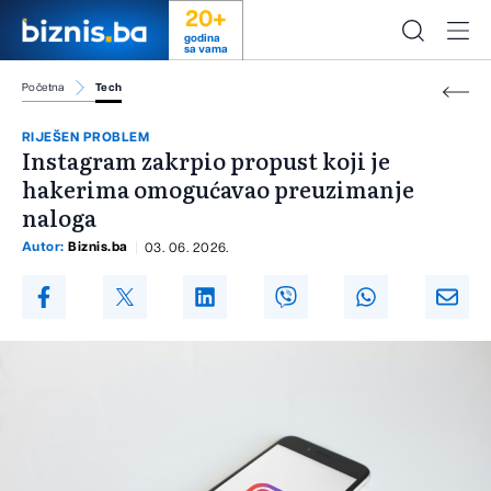
20+
godina
sa vama
Početna
Tech
RIJEŠEN PROBLEM
Instagram zakrpio propust koji je
hakerima omogućavao preuzimanje
naloga
Autor:
Biznis.ba
03. 06. 2026.