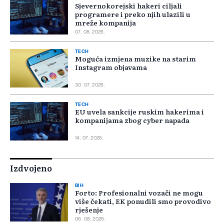
Sjevernokorejski hakeri ciljali
programere i preko njih ulazili u
mreže kompanija
07. 08. 2026.
TECH
Moguća izmjena muzike na starim
Instagram objavama
30. 07. 2026.
TECH
EU uvela sankcije ruskim hakerima i
kompanijama zbog cyber napada
14. 07. 2026.
Izdvojeno
BIH
Forto: Profesionalni vozači ne mogu
više čekati, EK ponudili smo provodivo
rješenje
06. 08. 2026.