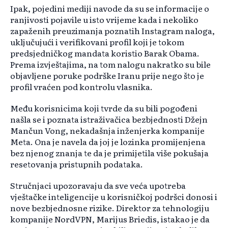
Ipak, pojedini mediji navode da su se informacije o
ranjivosti pojavile u isto vrijeme kada i nekoliko
zapaženih preuzimanja poznatih Instagram naloga,
uključujući i verifikovani profil koji je tokom
predsjedničkog mandata koristio Barak Obama.
Prema izvještajima, na tom nalogu nakratko su bile
objavljene poruke podrške Iranu prije nego što je
profil vraćen pod kontrolu vlasnika.
Među korisnicima koji tvrde da su bili pogođeni
našla se i poznata istraživačica bezbjednosti Džejn
Mančun Vong, nekadašnja inženjerka kompanije
Meta. Ona je navela da joj je lozinka promijenjena
bez njenog znanja te da je primijetila više pokušaja
resetovanja pristupnih podataka.
Stručnjaci upozoravaju da sve veća upotreba
vještačke inteligencije u korisničkoj podršci donosi i
nove bezbjednosne rizike. Direktor za tehnologiju
kompanije NordVPN, Marijus Briedis, istakao je da