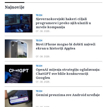
Najnovije
TECH
Sjevernokorejski hakeri ciljali
programere i preko njih ulazili u
mreže kompanija
07. 08. 2026.
TECH
Novi iPhone mogao bi dobiti najveći
ekran u historiji Applea
07. 08. 2026.
TECH
OpenAI mijenja strategiju oglašavanja:
ChatGPT sve bliže konkurenciji
Googleu
07. 08. 2026.
TECH
Gemini preuzima sve Android uređaje