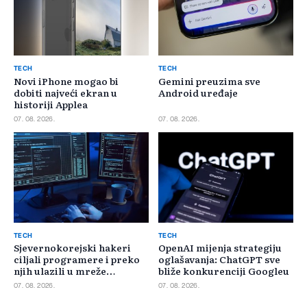
TECH
TECH
Novi iPhone mogao bi
Gemini preuzima sve
dobiti najveći ekran u
Android uređaje
historiji Applea
07. 08. 2026.
07. 08. 2026.
TECH
TECH
Sjevernokorejski hakeri
OpenAI mijenja strategiju
ciljali programere i preko
oglašavanja: ChatGPT sve
njih ulazili u mreže
bliže konkurenciji Googleu
kompanija
07. 08. 2026.
07. 08. 2026.