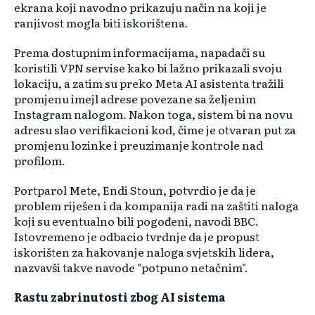
ekrana koji navodno prikazuju način na koji je
ranjivost mogla biti iskorištena.
Prema dostupnim informacijama, napadači su
koristili VPN servise kako bi lažno prikazali svoju
lokaciju, a zatim su preko Meta AI asistenta tražili
promjenu imejl adrese povezane sa željenim
Instagram nalogom. Nakon toga, sistem bi na novu
adresu slao verifikacioni kod, čime je otvaran put za
promjenu lozinke i preuzimanje kontrole nad
profilom.
Portparol Mete, Endi Stoun, potvrdio je da je
problem riješen i da kompanija radi na zaštiti naloga
koji su eventualno bili pogođeni, navodi BBC.
Istovremeno je odbacio tvrdnje da je propust
iskorišten za hakovanje naloga svjetskih lidera,
nazvavši takve navode "potpuno netačnim".
Rastu zabrinutosti zbog AI sistema