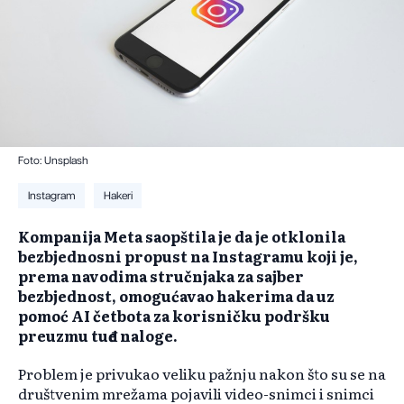
Foto: Unsplash
Instagram
Hakeri
Kompanija Meta saopštila je da je otklonila
bezbjednosni propust na Instagramu koji je,
prema navodima stručnjaka za sajber
bezbjednost, omogućavao hakerima da uz
pomoć AI četbota za korisničku podršku
preuzmu tuđe naloge.
Problem je privukao veliku pažnju nakon što su se na
društvenim mrežama pojavili video-snimci i snimci