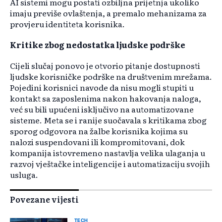
AI sistemi mogu postati ozbiljna prijetnja ukoliko
imaju previše ovlaštenja, a premalo mehanizama za
provjeru identiteta korisnika.
Kritike zbog nedostatka ljudske podrške
Cijeli slučaj ponovo je otvorio pitanje dostupnosti
ljudske korisničke podrške na društvenim mrežama.
Pojedini korisnici navode da nisu mogli stupiti u
kontakt sa zaposlenima nakon hakovanja naloga,
već su bili upućeni isključivo na automatizovane
sisteme. Meta se i ranije suočavala s kritikama zbog
sporog odgovora na žalbe korisnika kojima su
nalozi suspendovani ili kompromitovani, dok
kompanija istovremeno nastavlja velika ulaganja u
razvoj vještačke inteligencije i automatizaciju svojih
usluga.
Povezane vijesti
TECH