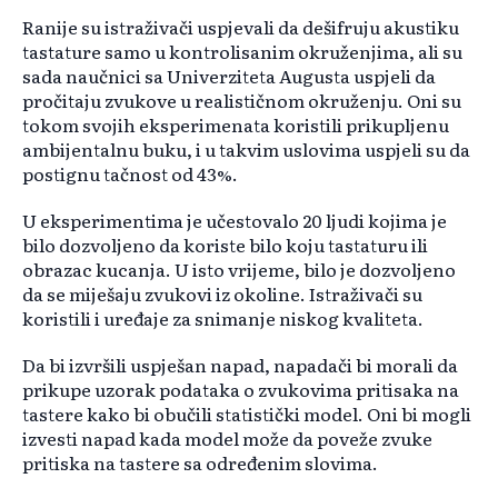
Ranije su istraživači uspjevali da dešifruju akustiku
tastature samo u kontrolisanim okruženjima, ali su
sada naučnici sa Univerziteta Augusta uspjeli da
pročitaju zvukove u realističnom okruženju. Oni su
tokom svojih eksperimenata koristili prikupljenu
ambijentalnu buku, i u takvim uslovima uspjeli su da
postignu tačnost od 43%.
U eksperimentima je učestovalo 20 ljudi kojima je
bilo dozvoljeno da koriste bilo koju tastaturu ili
obrazac kucanja. U isto vrijeme, bilo je dozvoljeno
da se miješaju zvukovi iz okoline. Istraživači su
koristili i uređaje za snimanje niskog kvaliteta.
Da bi izvršili uspješan napad, napadači bi morali da
prikupe uzorak podataka o zvukovima pritisaka na
tastere kako bi obučili statistički model. Oni bi mogli
izvesti napad kada model može da poveže zvuke
pritiska na tastere sa određenim slovima.