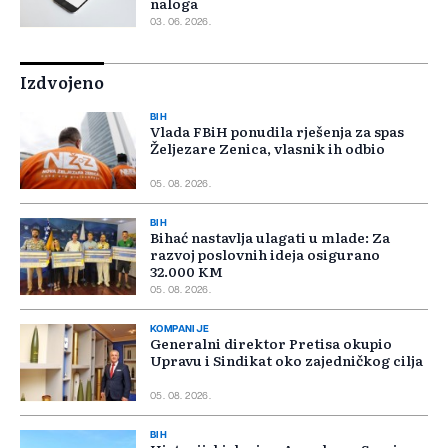
naloga
03. 06. 2026.
Izdvojeno
BIH
Vlada FBiH ponudila rješenja za spas
Željezare Zenica, vlasnik ih odbio
05. 08. 2026.
BIH
Bihać nastavlja ulagati u mlade: Za
razvoj poslovnih ideja osigurano
32.000 KM
05. 08. 2026.
KOMPANIJE
Generalni direktor Pretisa okupio
Upravu i Sindikat oko zajedničkog cilja
05. 08. 2026.
BIH