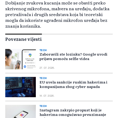
Dobijanje zvukova kucanja može se obaviti preko
skrivenog mikrofona, malvera na uređaju, dodatka
pretraživača i drugih sredstava koja bi teoretski
mogla da iskoriste ugrađeni mikrofon uređaja bez
znanja korisnika.
Povezane vijesti
TECH
Zaboravili ste lozinku? Google uvodi
prijavu pomoću selfie videa
27. 07. 2026.
TECH
EU uvela sankcije ruskim hakerima i
kompanijama zbog cyber napada
14. 07. 2026.
TECH
Instagram zakrpio propust koji je
hakerima omogućavao preuzimanje