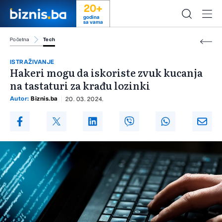
20+
godina
sa vama
Početna
Tech
ISTRAŽIVANJE
Hakeri mogu da iskoriste zvuk kucanja
na tastaturi za krađu lozinki
Autor:
Biznis.ba
20. 03. 2024.