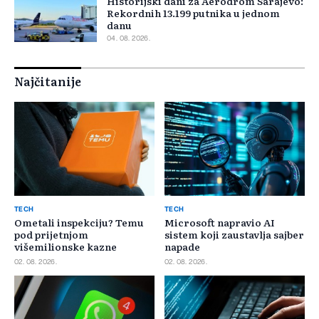
Historijski dani za Aerodrom Sarajevo:
Rekordnih 13.199 putnika u jednom
danu
04. 08. 2026.
Najčitanije
TECH
TECH
Ometali inspekciju? Temu
Microsoft napravio AI
pod prijetnjom
sistem koji zaustavlja sajber
višemilionske kazne
napade
02. 08. 2026.
02. 08. 2026.