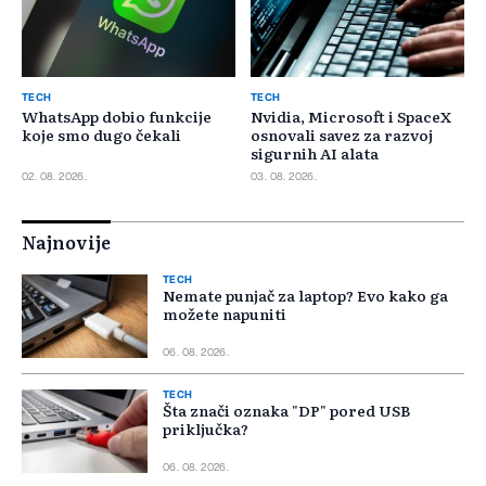
TECH
TECH
WhatsApp dobio funkcije
Nvidia, Microsoft i SpaceX
koje smo dugo čekali
osnovali savez za razvoj
sigurnih AI alata
02. 08. 2026.
03. 08. 2026.
Najnovije
TECH
Nemate punjač za laptop? Evo kako ga
možete napuniti
06. 08. 2026.
TECH
Šta znači oznaka "DP" pored USB
priključka?
06. 08. 2026.