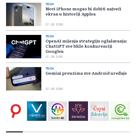
TECH
Novi iPhone mogao bi dobiti najveći
ekran u historiji Applea
07. 08. 2026.
TECH
OpenAI mijenja strategiju oglašavanja:
ChatGPT sve bliže konkurenciji
Googleu
07. 08. 2026.
TECH
Gemini preuzima sve Android uređaje
07. 08. 2026.