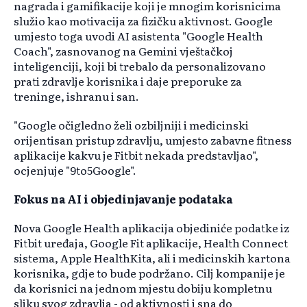
nagrada i gamifikacije koji je mnogim korisnicima
služio kao motivacija za fizičku aktivnost. Google
umjesto toga uvodi AI asistenta "Google Health
Coach", zasnovanog na Gemini vještačkoj
inteligenciji, koji bi trebalo da personalizovano
prati zdravlje korisnika i daje preporuke za
treninge, ishranu i san.
"Google očigledno želi ozbiljniji i medicinski
orijentisan pristup zdravlju, umjesto zabavne fitness
aplikacije kakvu je Fitbit nekada predstavljao",
ocjenjuje "9to5Google".
Fokus na AI i objedinjavanje podataka
Nova Google Health aplikacija objediniće podatke iz
Fitbit uređaja, Google Fit aplikacije, Health Connect
sistema, Apple HealthKita, ali i medicinskih kartona
korisnika, gdje to bude podržano. Cilj kompanije je
da korisnici na jednom mjestu dobiju kompletnu
sliku svog zdravlja - od aktivnosti i sna do