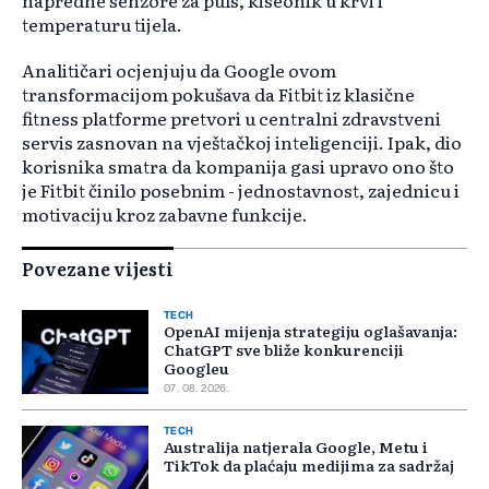
napredne senzore za puls, kiseonik u krvi i
temperaturu tijela.
Analitičari ocjenjuju da Google ovom
transformacijom pokušava da Fitbit iz klasične
fitness platforme pretvori u centralni zdravstveni
servis zasnovan na vještačkoj inteligenciji. Ipak, dio
korisnika smatra da kompanija gasi upravo ono što
je Fitbit činilo posebnim - jednostavnost, zajednicu i
motivaciju kroz zabavne funkcije.
Povezane vijesti
TECH
OpenAI mijenja strategiju oglašavanja:
ChatGPT sve bliže konkurenciji
Googleu
07. 08. 2026.
TECH
Australija natjerala Google, Metu i
TikTok da plaćaju medijima za sadržaj