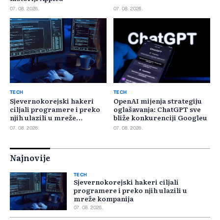
07. 08. 2026.
07. 08. 2026.
TECH
TECH
Sjevernokorejski hakeri
OpenAI mijenja strategiju
ciljali programere i preko
oglašavanja: ChatGPT sve
njih ulazili u mreže
bliže konkurenciji Googleu
kompanija
07. 08. 2026.
07. 08. 2026.
Najnovije
TECH
Sjevernokorejski hakeri ciljali
programere i preko njih ulazili u
mreže kompanija
07. 08. 2026.