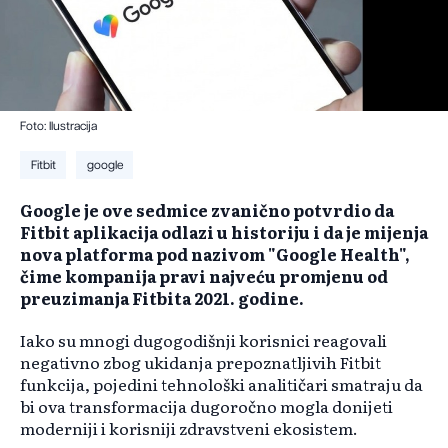
Foto: Ilustracija
Fitbit
google
​Google je ove sedmice zvanično potvrdio da
Fitbit aplikacija odlazi u historiju i da je mijenja
nova platforma pod nazivom "Google Health",
čime kompanija pravi najveću promjenu od
preuzimanja Fitbita 2021. godine.
Iako su mnogi dugogodišnji korisnici reagovali
negativno zbog ukidanja prepoznatljivih Fitbit
funkcija, pojedini tehnološki analitičari smatraju da
bi ova transformacija dugoročno mogla donijeti
moderniji i korisniji zdravstveni ekosistem.