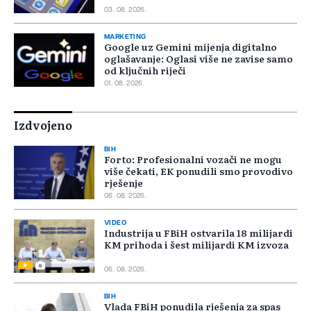
03. 08. 2026.
MARKETING
Google uz Gemini mijenja digitalno
oglašavanje: Oglasi više ne zavise samo
od ključnih riječi
01. 08. 2026.
Izdvojeno
BIH
Forto: Profesionalni vozači ne mogu
više čekati, EK ponudili smo provodivo
rješenje
06. 08. 2026.
VIDEO
Industrija u FBiH ostvarila 18 milijardi
KM prihoda i šest milijardi KM izvoza
06. 08. 2026.
BIH
Vlada FBiH ponudila rješenja za spas