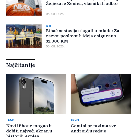
Željezare Zenica, vlasnik ih odbio
05. 08. 2026.
BIH
Bihać nastavlja ulagati u mlade: Za
razvoj poslovnih ideja osigurano
32.000 KM
05. 08. 2026.
Najčitanije
TECH
TECH
Novi iPhone mogao bi
Gemini preuzima sve
dobiti najveći ekran u
Android uređaje
historiji Applea