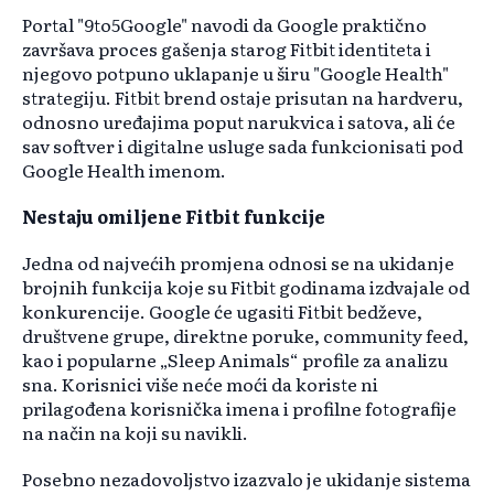
Portal "9to5Google" navodi da Google praktično
završava proces gašenja starog Fitbit identiteta i
njegovo potpuno uklapanje u širu "Google Health"
strategiju. Fitbit brend ostaje prisutan na hardveru,
odnosno uređajima poput narukvica i satova, ali će
sav softver i digitalne usluge sada funkcionisati pod
Google Health imenom.
Nestaju omiljene Fitbit funkcije
Jedna od najvećih promjena odnosi se na ukidanje
brojnih funkcija koje su Fitbit godinama izdvajale od
konkurencije. Google će ugasiti Fitbit bedževe,
društvene grupe, direktne poruke, community feed,
kao i popularne „Sleep Animals“ profile za analizu
sna. Korisnici više neće moći da koriste ni
prilagođena korisnička imena i profilne fotografije
na način na koji su navikli.
Posebno nezadovoljstvo izazvalo je ukidanje sistema