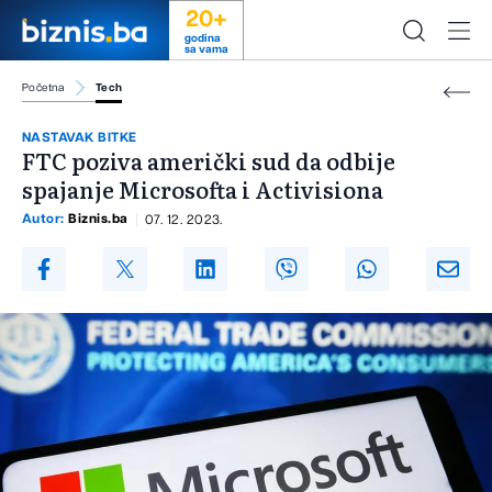
20+
godina
sa vama
Početna
Tech
NASTAVAK BITKE
FTC poziva američki sud da odbije
spajanje Microsofta i Activisiona
Autor:
Biznis.ba
07. 12. 2023.