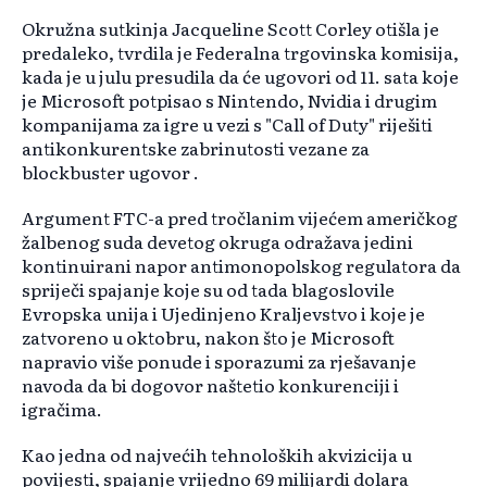
Okružna sutkinja Jacqueline Scott Corley otišla je
predaleko, tvrdila je Federalna trgovinska komisija,
kada je u julu presudila da će ugovori od 11. sata koje
je Microsoft potpisao s Nintendo, Nvidia i drugim
kompanijama za igre u vezi s "Call of Duty" riješiti
antikonkurentske zabrinutosti vezane za
blockbuster ugovor .
Argument FTC-a pred tročlanim vijećem američkog
žalbenog suda devetog okruga odražava jedini
kontinuirani napor antimonopolskog regulatora da
spriječi spajanje koje su od tada blagoslovile
Evropska unija i Ujedinjeno Kraljevstvo i koje je
zatvoreno u oktobru, nakon što je Microsoft
napravio više ponude i sporazumi za rješavanje
navoda da bi dogovor naštetio konkurenciji i
igračima.
Kao jedna od najvećih tehnoloških akvizicija u
povijesti, spajanje vrijedno 69 milijardi dolara