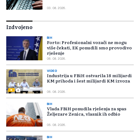
03. 08. 2026.
Izdvojeno
BIH
Forto: Profesionalni vozači ne mogu
više čekati, EK ponudili smo provodivo
rješenje
06. 08. 2026.
VIDEO
Industrija u FBiH ostvarila 18 milijardi
KM prihoda i šest milijardi KM izvoza
06. 08. 2026.
BIH
Vlada FBiH ponudila rješenja za spas
Željezare Zenica, vlasnik ih odbio
05. 08. 2026.
BIH