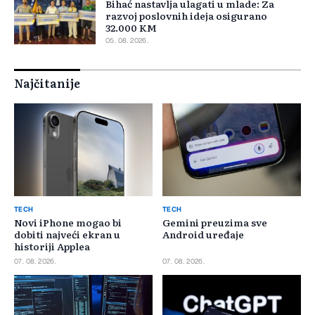
Bihać nastavlja ulagati u mlade: Za
razvoj poslovnih ideja osigurano
32.000 KM
05. 08. 2026.
Najčitanije
TECH
TECH
Novi iPhone mogao bi
Gemini preuzima sve
dobiti najveći ekran u
Android uređaje
historiji Applea
07. 08. 2026.
07. 08. 2026.