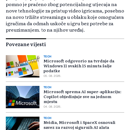
pomno je praćeno zbog potencijalnog utjecaja na
nove tehnologije za pristup video igricama, posebno
na novo tržište streaminga u oblaku koje omogućava
igračima da odmah uskoče u igru bez potrebe za
preuzimanjem. to na njihov uređaj.
Povezane vijesti
TECH
Microsoft odgovorio na tvrdnje da
Windows 11 svakih 15 minuta šalje
podatke
05. 08. 2026.
TECH
Microsoft sprema AI super-aplikaciju:
Copilot objedinjuje sve na jednom
mjestu
04. 08. 2026.
TECH
Nvidia, Microsoft i SpaceX osnovali
savez za razvoj sigurnih AI alata