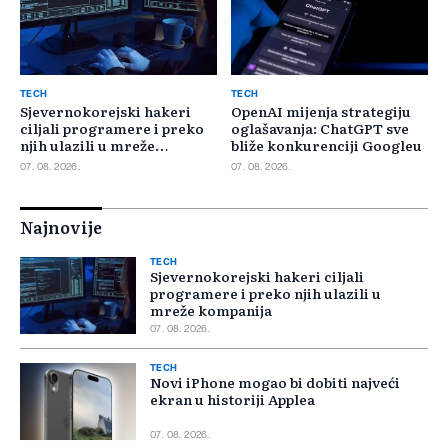
TECH
TECH
Sjevernokorejski hakeri
OpenAI mijenja strategiju
ciljali programere i preko
oglašavanja: ChatGPT sve
njih ulazili u mreže
bliže konkurenciji Googleu
kompanija
07. 08. 2026.
07. 08. 2026.
Najnovije
TECH
Sjevernokorejski hakeri ciljali
programere i preko njih ulazili u
mreže kompanija
07. 08. 2026.
TECH
Novi iPhone mogao bi dobiti najveći
ekran u historiji Applea
07. 08. 2026.