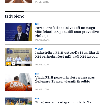
01. 08. 2026.
Izdvojeno
BIH
Forto: Profesionalni vozači ne mogu
više čekati, EK ponudili smo provodivo
rješenje
06. 08. 2026.
VIDEO
Industrija u FBiH ostvarila 18 milijardi
KM prihoda i šest milijardi KM izvoza
06. 08. 2026.
BIH
Vlada FBiH ponudila rješenja za spas
Željezare Zenica, vlasnik ih odbio
05. 08. 2026.
BIH
Bihać nastavlja ulagati u mlade: Za