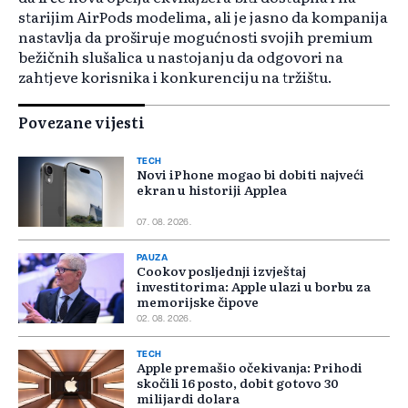
starijim AirPods modelima, ali je jasno da kompanija
nastavlja da proširuje mogućnosti svojih premium
bežičnih slušalica u nastojanju da odgovori na
zahtjeve korisnika i konkurenciju na tržištu.
Povezane vijesti
TECH
Novi iPhone mogao bi dobiti najveći
ekran u historiji Applea
07. 08. 2026.
PAUZA
Cookov posljednji izvještaj
investitorima: Apple ulazi u borbu za
memorijske čipove
02. 08. 2026.
TECH
Apple premašio očekivanja: Prihodi
skočili 16 posto, dobit gotovo 30
milijardi dolara