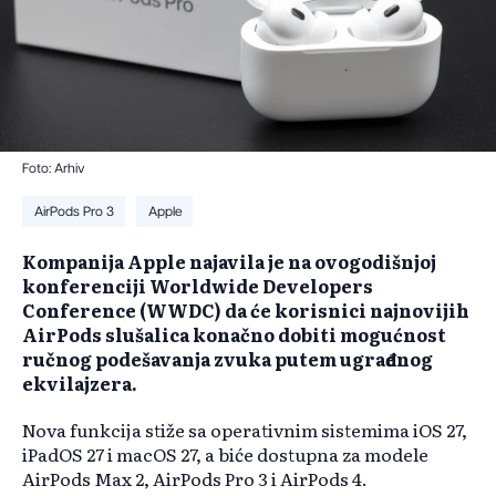
Foto: Arhiv
AirPods Pro 3
Apple
​Kompanija Apple najavila je na ovogodišnjoj
konferenciji Worldwide Developers
Conference (WWDC) da će korisnici najnovijih
AirPods slušalica konačno dobiti mogućnost
ručnog podešavanja zvuka putem ugrađenog
ekvilajzera.
Nova funkcija stiže sa operativnim sistemima iOS 27,
iPadOS 27 i macOS 27, a biće dostupna za modele
AirPods Max 2, AirPods Pro 3 i AirPods 4.