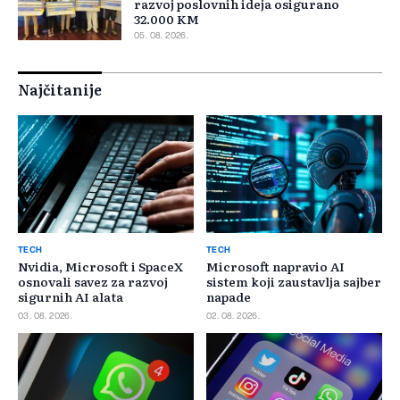
razvoj poslovnih ideja osigurano
32.000 KM
05. 08. 2026.
Najčitanije
TECH
TECH
Nvidia, Microsoft i SpaceX
Microsoft napravio AI
osnovali savez za razvoj
sistem koji zaustavlja sajber
sigurnih AI alata
napade
03. 08. 2026.
02. 08. 2026.