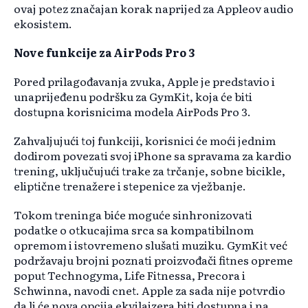
ovaj potez značajan korak naprijed za Appleov audio
ekosistem.
Nove funkcije za AirPods Pro 3
Pored prilagođavanja zvuka, Apple je predstavio i
unaprijeđenu podršku za GymKit, koja će biti
dostupna korisnicima modela AirPods Pro 3.
Zahvaljujući toj funkciji, korisnici će moći jednim
dodirom povezati svoj iPhone sa spravama za kardio
trening, uključujući trake za trčanje, sobne bicikle,
eliptične trenažere i stepenice za vježbanje.
Tokom treninga biće moguće sinhronizovati
podatke o otkucajima srca sa kompatibilnom
opremom i istovremeno slušati muziku. GymKit već
podržavaju brojni poznati proizvođači fitnes opreme
poput Technogyma, Life Fitnessa, Precora i
Schwinna, navodi cnet. Apple za sada nije potvrdio
da li će nova opcija ekvilajzera biti dostupna i na