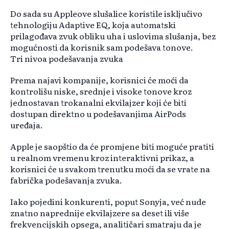
Do sada su Appleove slušalice koristile isključivo
tehnologiju Adaptive EQ, koja automatski
prilagođava zvuk obliku uha i uslovima slušanja, bez
mogućnosti da korisnik sam podešava tonove.
Tri nivoa podešavanja zvuka
Prema najavi kompanije, korisnici će moći da
kontrolišu niske, srednje i visoke tonove kroz
jednostavan trokanalni ekvilajzer koji će biti
dostupan direktno u podešavanjima AirPods
uređaja.
Apple je saopštio da će promjene biti moguće pratiti
u realnom vremenu kroz interaktivni prikaz, a
korisnici će u svakom trenutku moći da se vrate na
fabrička podešavanja zvuka.
Iako pojedini konkurenti, poput Sonyja, već nude
znatno naprednije ekvilajzere sa deset ili više
frekvencijskih opsega, analitičari smatraju da je