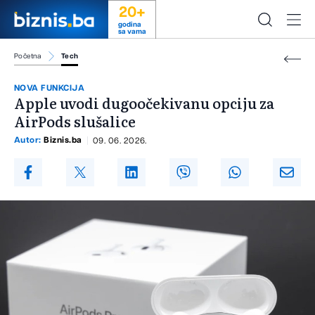
20+
godina
sa vama
Početna
Tech
NOVA FUNKCIJA
Apple uvodi dugoočekivanu opciju za
AirPods slušalice
Autor:
Biznis.ba
09. 06. 2026.