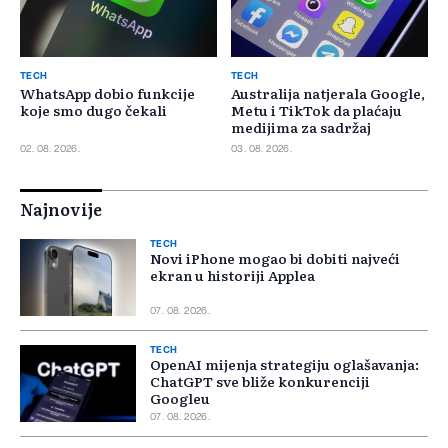
TECH
TECH
WhatsApp dobio funkcije
Australija natjerala Google,
koje smo dugo čekali
Metu i TikTok da plaćaju
medijima za sadržaj
02. 08. 2026.
03. 08. 2026.
Najnovije
TECH
Novi iPhone mogao bi dobiti najveći
ekran u historiji Applea
07. 08. 2026.
TECH
OpenAI mijenja strategiju oglašavanja:
ChatGPT sve bliže konkurenciji
Googleu
07. 08. 2026.