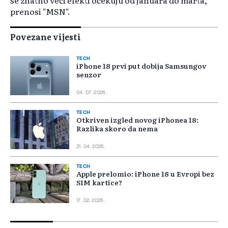
se znatno veći efekti očekuju od januara do marta,
prenosi "MSN".
Povezane vijesti
TECH
iPhone 18 prvi put dobija Samsungov
senzor
04. 07. 2026.
TECH
Otkriven izgled novog iPhonea 18:
Razlika skoro da nema
21. 04. 2026.
TECH
Apple prelomio: iPhone 18 u Evropi bez
SIM kartice?
17. 02. 2026.