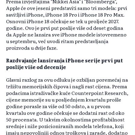
Prema izvještajima "Nikkei Asia" i "Bloomberga",
Apple će ove jeseni predstaviti samo tri modela: prvi
savitljivi iPhone, iPhone 18 Pro i iPhone 18 Pro Max.
Osnovni iPhone 18 očekuje se tek u proljeće 2027.
godine. Ovo je prvi put poslije više od deset godina
da Apple ne lansira sve iPhone modele istovremeno
u septembru, već uvodi ritam predstavljanja
proizvoda u dvije faze.
Razdvajanje lansiranja iPhone serije prvi put
poslije više od decenije
Glavni razlog za ovu odluku je ozbiljan poremećaj na
tržištu memorijskih čipova i nagli rast cijena. Prema
podacima istraživačke kuće Counterpoint Research,
cijene memorije su u posljednjem kvartalu prošle
godine porasle za više od 50 odsto, a u prvom
kvartalu ove godine očekuje se dodatni rast od oko
50 procenata. U takvim okolnostima profitabilnost
srednje i niže pozicioniranih modela telefona, koji
imaju nepovoljniji odnos troškova i zarade, dodatno