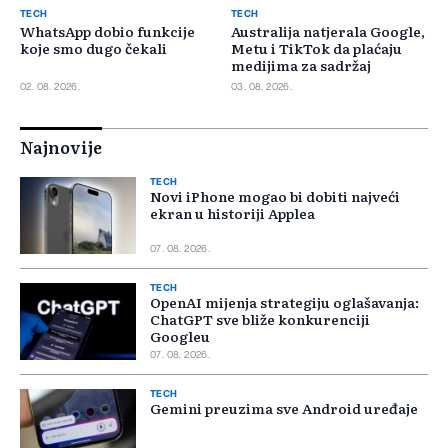
TECH
TECH
WhatsApp dobio funkcije
Australija natjerala Google,
koje smo dugo čekali
Metu i TikTok da plaćaju
medijima za sadržaj
02. 08. 2026.
03. 08. 2026.
Najnovije
TECH
Novi iPhone mogao bi dobiti najveći
ekran u historiji Applea
07. 08. 2026.
TECH
OpenAI mijenja strategiju oglašavanja:
ChatGPT sve bliže konkurenciji
Googleu
07. 08. 2026.
TECH
Gemini preuzima sve Android uređaje