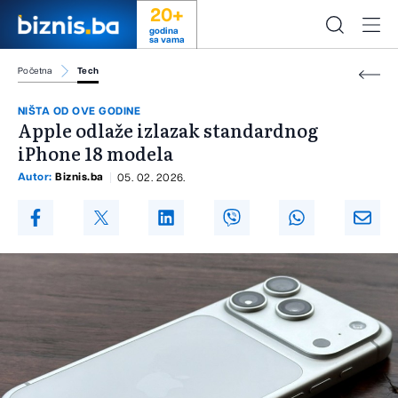
20+
godina
sa vama
Početna
Tech
NIŠTA OD OVE GODINE
Apple odlaže izlazak standardnog
iPhone 18 modela
Autor:
Biznis.ba
05. 02. 2026.