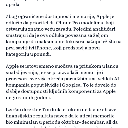
opada.
Zbog ograničene dostupnosti memorije, Apple je
odlučio da prioritet da iPhone Pro modelima, koji
ostvaruju znatno veću zaradu. Pojedini analitičari
smatraju i da je ova odluka povezana sa željom
kompanije da maksimalno fokusira pažnju tržišta na
prvi savitljivi iPhone, koji predstavlja novu
kategoriju u ponudi.
Apple se istovremeno suočava sa pritiskom u lancu
snabdijevanja, jer se proizvođači memorije i
procesora sve više okreću porudžbinama velikih AI
kompanija poput Nvidie i Googlea. To je dovelo do
slabije dostupnosti ključnih komponenti za Apple
nego ranijih godina.
Izvršni direktor Tim Kuk je tokom nedavne objave
finansijskih rezultata naveo da je uticaj memorije
bio minimalan u periodu oktobar–decembar, ali da