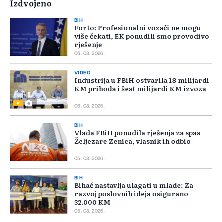
Izdvojeno
BIH
Forto: Profesionalni vozači ne mogu
više čekati, EK ponudili smo provodivo
rješenje
06. 08. 2026.
VIDEO
Industrija u FBiH ostvarila 18 milijardi
KM prihoda i šest milijardi KM izvoza
06. 08. 2026.
BIH
Vlada FBiH ponudila rješenja za spas
Željezare Zenica, vlasnik ih odbio
05. 08. 2026.
BIH
Bihać nastavlja ulagati u mlade: Za
razvoj poslovnih ideja osigurano
32.000 KM
05. 08. 2026.