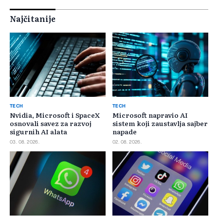
Najčitanije
TECH
TECH
Nvidia, Microsoft i SpaceX
Microsoft napravio AI
osnovali savez za razvoj
sistem koji zaustavlja sajber
sigurnih AI alata
napade
03. 08. 2026.
02. 08. 2026.