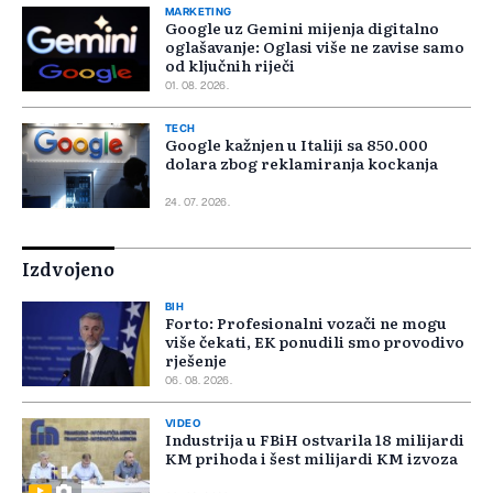
MARKETING
Google uz Gemini mijenja digitalno
oglašavanje: Oglasi više ne zavise samo
od ključnih riječi
01. 08. 2026.
TECH
Google kažnjen u Italiji sa 850.000
dolara zbog reklamiranja kockanja
24. 07. 2026.
Izdvojeno
BIH
Forto: Profesionalni vozači ne mogu
više čekati, EK ponudili smo provodivo
rješenje
06. 08. 2026.
VIDEO
Industrija u FBiH ostvarila 18 milijardi
KM prihoda i šest milijardi KM izvoza