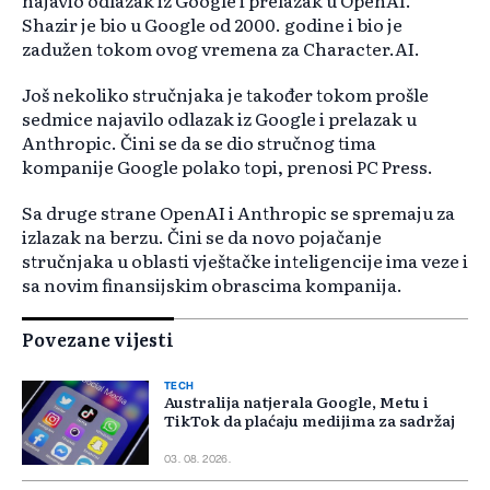
najavio odlazak iz Google i prelazak u OpenAI.
Shazir je bio u Google od 2000. godine i bio je
zadužen tokom ovog vremena za Character.AI.
Još nekoliko stručnjaka je također tokom prošle
sedmice najavilo odlazak iz Google i prelazak u
Anthropic. Čini se da se dio stručnog tima
kompanije Google polako topi, prenosi PC Press.
Sa druge strane OpenAI i Anthropic se spremaju za
izlazak na berzu. Čini se da novo pojačanje
stručnjaka u oblasti vještačke inteligencije ima veze i
sa novim finansijskim obrascima kompanija.
Povezane vijesti
TECH
Australija natjerala Google, Metu i
TikTok da plaćaju medijima za sadržaj
03. 08. 2026.