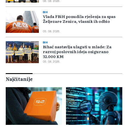
06. 08. 2026.
BIH
Vlada FBiH ponudila rješenja za spas
Željezare Zenica, vlasnik ih odbio
05. 08. 2026.
BIH
Bihać nastavlja ulagati u mlade: Za
razvoj poslovnih ideja osigurano
32.000 KM
05. 08. 2026.
Najčitanije