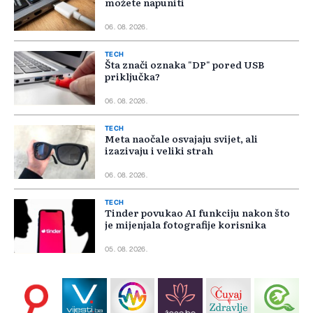
možete napuniti
06. 08. 2026.
TECH
Šta znači oznaka "DP" pored USB
priključka?
06. 08. 2026.
TECH
Meta naočale osvajaju svijet, ali
izazivaju i veliki strah
06. 08. 2026.
TECH
Tinder povukao AI funkciju nakon što
je mijenjala fotografije korisnika
05. 08. 2026.