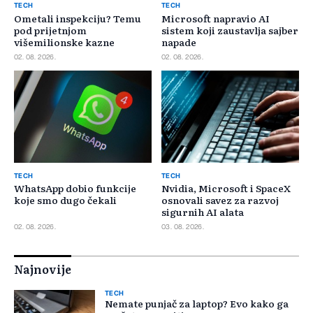
TECH
TECH
Ometali inspekciju? Temu
Microsoft napravio AI
pod prijetnjom
sistem koji zaustavlja sajber
višemilionske kazne
napade
02. 08. 2026.
02. 08. 2026.
TECH
TECH
WhatsApp dobio funkcije
Nvidia, Microsoft i SpaceX
koje smo dugo čekali
osnovali savez za razvoj
sigurnih AI alata
02. 08. 2026.
03. 08. 2026.
Najnovije
TECH
Nemate punjač za laptop? Evo kako ga