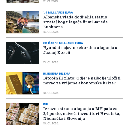
17. 01. 2025.
1,4 MILIJARDE EURA
Albanska vlada dodijelila status
strateškog ulagača firmi Jareda
Kushnera
16. 01. 2025.
OD ČAK 16 MILIJARDI EURA
Hyundai najavio rekordna ulaganja u
Južnoj Koreji
13. 01. 2025.
RIJEŠENA DILEMA
Bitcoin ili zlato: Gdje je najbolje uložiti
novac za vrijeme ekonomske krize?
10. 01. 2025.
BIH
Izravna strana ulaganja u BiH pala za
3,4 posto, najveći investitori Hrvatska,
Njemačka i Slovenija
10. 01. 2025.