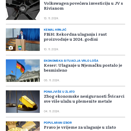
Volkswagen povećava investiciju u JV s
Rivianom
13. 11. 2024.
KEMAL HRNJIĆ
FBiH: Rekordna ulaganja i rast
proizvodnje u 2024. godini
10. 11. 2024.
EKONOMSKA SITUACIJA VRLO LOŠA
Keser: Ulaganje u Njemačku postalo je
besmisleno
05. 11. 2024.
PONAJVIŠE U ZLATO
Zbog ekonomske nesigurnosti Švicarci
sve više ulažu u plemenite metale
04. 11. 2024.
POPULARAN IZBOR
Pravo je vrijeme za ulaganje u zlato