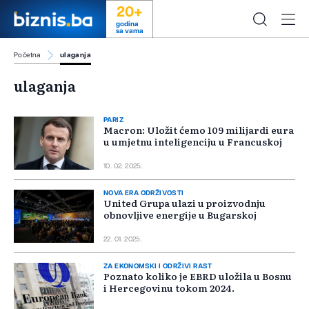
20+
godina
sa vama
Početna
ulaganja
ulaganja
PARIZ
Macron: Uložit ćemo 109 milijardi eura
u umjetnu inteligenciju u Francuskoj
10. 02. 2025.
NOVA ERA ODRŽIVOSTI
United Grupa ulazi u proizvodnju
obnovljive energije u Bugarskoj
22. 01. 2025.
ZA EKONOMSKI I ODRŽIVI RAST
Poznato koliko je EBRD uložila u Bosnu
i Hercegovinu tokom 2024.