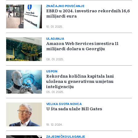
ZNAČAJNO POVEĆANJE
EBRD u 2024. investirao rekordnih 16,6
milijardi eura
10. 01. 2025.
ULAGANJA
Amazon Web Services investira 11
milijardi dolara u Georgiju
08. 01. 2025.
USPON
Rekordna količina kapitala lani
uložena u generativnu umjetnu
inteligenciju
05. 01. 2025.
VELIKA SVOTA NOVCA
U šta sada ulaže Bill Gates
19. 12. 2024.
ZAJEDNIČKO ULAGANJE