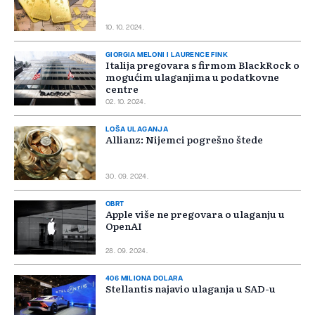
10. 10. 2024.
GIORGIA MELONI I LAURENCE FINK
Italija pregovara s firmom BlackRock o
mogućim ulaganjima u podatkovne
centre
02. 10. 2024.
LOŠA ULAGANJA
Allianz: Nijemci pogrešno štede
30. 09. 2024.
OBRT
Apple više ne pregovara o ulaganju u
OpenAI
28. 09. 2024.
406 MILIONA DOLARA
Stellantis najavio ulaganja u SAD-u