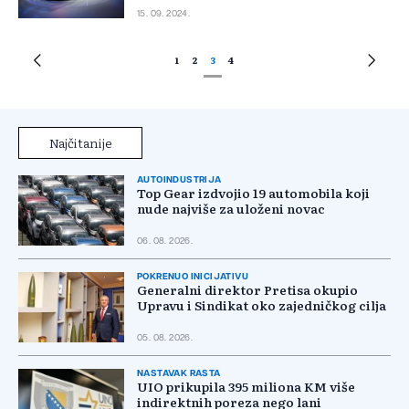
15. 09. 2024.
1
2
3
4
Najčitanije
AUTOINDUSTRIJA
Top Gear izdvojio 19 automobila koji
nude najviše za uloženi novac
06. 08. 2026.
POKRENUO INICIJATIVU
Generalni direktor Pretisa okupio
Upravu i Sindikat oko zajedničkog cilja
05. 08. 2026.
NASTAVAK RASTA
UIO prikupila 395 miliona KM više
indirektnih poreza nego lani