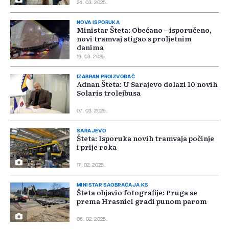
24. 03. 2025.
NOVA ISPORUKA
Ministar Šteta: Obećano – isporučeno,
novi tramvaj stigao s proljetnim
danima
19. 03. 2025.
IZABRAN PROIZVOĐAČ
Adnan Šteta: U Sarajevo dolazi 10 novih
Solaris trolejbusa
07. 03. 2025.
SARAJEVO
Šteta: Isporuka novih tramvaja počinje
i prije roka
17. 02. 2025.
MINISTAR SAOBRAĆAJA KS
Šteta objavio fotografije: Pruga se
prema Hrasnici gradi punom parom
06. 02. 2025.