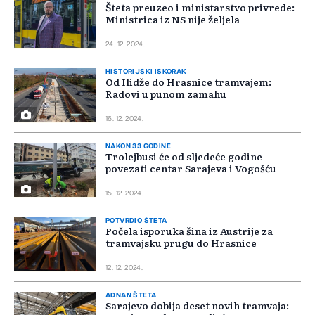
Šteta preuzeo i ministarstvo privrede:
Ministrica iz NS nije željela
24. 12. 2024.
HISTORIJSKI ISKORAK
Od Ilidže do Hrasnice tramvajem:
Radovi u punom zamahu
16. 12. 2024.
NAKON 33 GODINE
Trolejbusi će od sljedeće godine
povezati centar Sarajeva i Vogošću
15. 12. 2024.
POTVRDIO ŠTETA
Počela isporuka šina iz Austrije za
tramvajsku prugu do Hrasnice
12. 12. 2024.
ADNAN ŠTETA
Sarajevo dobija deset novih tramvaja: