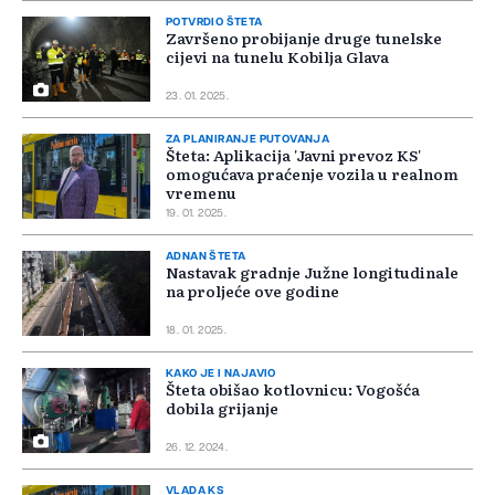
POTVRDIO ŠTETA
Završeno probijanje druge tunelske
cijevi na tunelu Kobilja Glava
23. 01. 2025.
ZA PLANIRANJE PUTOVANJA
Šteta: Aplikacija 'Javni prevoz KS'
omogućava praćenje vozila u realnom
vremenu
19. 01. 2025.
ADNAN ŠTETA
Nastavak gradnje Južne longitudinale
na proljeće ove godine
18. 01. 2025.
KAKO JE I NAJAVIO
Šteta obišao kotlovnicu: Vogošća
dobila grijanje
26. 12. 2024.
VLADA KS