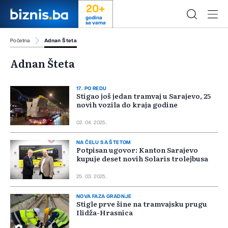
20+
godina
sa vama
Početna
Adnan Šteta
Adnan Šteta
17. PO REDU
Stigao još jedan tramvaj u Sarajevo, 25
novih vozila do kraja godine
02. 04. 2025.
NA ČELU SA ŠTETOM
Potpisan ugovor: Kanton Sarajevo
kupuje deset novih Solaris trolejbusa
25. 03. 2025.
NOVA FAZA GRADNJE
Stigle prve šine na tramvajsku prugu
Ilidža-Hrasnica