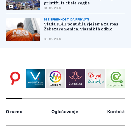
pristižu iz cijele regije
04. 08. 2026.
BEZ SPREMNOSTI DA PRIHVATI
Vlada FBiH ponudila rješenja za spas
Željezare Zenica, vlasnik ih odbio
05. 08. 2026.
O nama
Oglašavanje
Kontakt