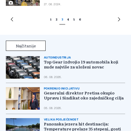
27. 08. 2024.
1
2
3
4
5
6
Najčitanije
AUTOINDUSTRIJA
Top Gear izdvojio 19 automobila koji
nude najviše za uloženi novac
06. 08. 2026.
POKRENUO INICIJATIVU
Generalni direktor Pretisa okupio
Upravu i Sindikat oko zajedničkog cilja
05. 08. 2026.
VELIKA POSJEĆENOST
Panonska jezera hit destinacija:
Temperature prelaze 35 stepeni, gosti