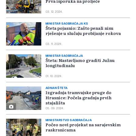
Prva isporuka na proljeće
03. 12. 2024.
MINISTAR SAOBRAĆAJA KS
Šteta pojasnio: Zašto penali nisu
rješenje u slučaju probijanje rokova
03. 11. 2024.
MINISTAR SAOBRAĆAJA
Šteta: Nastavljamo graditi Južnu
longitudinalu
01. 10. 2024.
ADNAN ŠTETA
Izgradnja tramvajske pruge do
Hrasnice: Počela gradnja prvih
stajališta
05. 09. 2024.
MINISTARSTVO SAOBRAĆAJA
Počeo novi projekat na sarajevskim
raskrsnicama