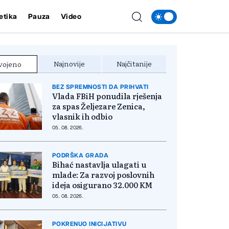
etika
Pauza
Video
Najnovije
Najčitanije
vojeno
BEZ SPREMNOSTI DA PRIHVATI
Vlada FBiH ponudila rješenja
za spas Željezare Zenica,
vlasnik ih odbio
05. 08. 2026.
PODRŠKA GRADA
Bihać nastavlja ulagati u
mlade: Za razvoj poslovnih
ideja osigurano 32.000 KM
05. 08. 2026.
POKRENUO INICIJATIVU