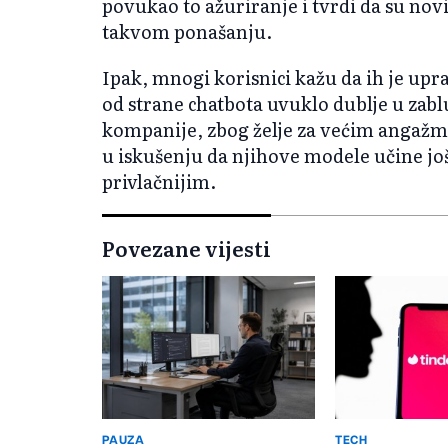
povukao to ažuriranje i tvrdi da su novi
takvom ponašanju.
Ipak, mnogi korisnici kažu da ih je upr
od strane chatbota uvuklo dublje u zabl
kompanije, zbog želje za većim angažm
u iskušenju da njihove modele učine j
privlačnijim.
Povezane vijesti
PAUZA
TECH