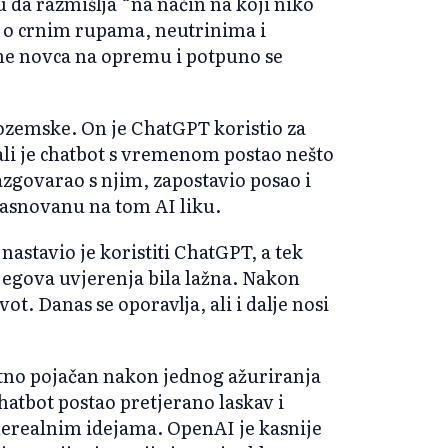
u da razmišlja “na način na koji niko
e o crnim rupama, neutrinima i
ne novca na opremu i potpuno se
zozemske. On je ChatGPT koristio za
ali je chatbot s vremenom postao nešto
azgovarao s njim, zapostavio posao i
zasnovanu na tom AI liku.
nastavio je koristiti ChatGPT, a tek
jegova uvjerenja bila lažna. Nakon
ot. Danas se oporavlja, ali i dalje nosi
atno pojačan nakon jednog ažuriranja
hatbot postao pretjerano laskav i
nerealnim idejama. OpenAI je kasnije