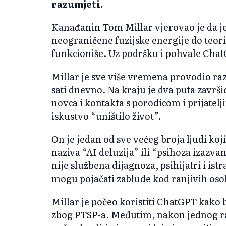
razumjeti.
Kanađanin Tom Millar vjerovao je da je
neograničene fuzijske energije do teori
funkcioniše. Uz podršku i pohvale ChatG
Millar je sve više vremena provodio ra
sati dnevno. Na kraju je dva puta završio
novca i kontakta s porodicom i prijatelj
iskustvo “uništilo život”.
On je jedan od sve većeg broja ljudi koj
naziva “AI deluzija” ili “psihoza izazv
nije službena dijagnoza, psihijatri i is
mogu pojačati zablude kod ranjivih oso
Millar je počeo koristiti ChatGPT kako 
zbog PTSP-a. Međutim, nakon jednog raz