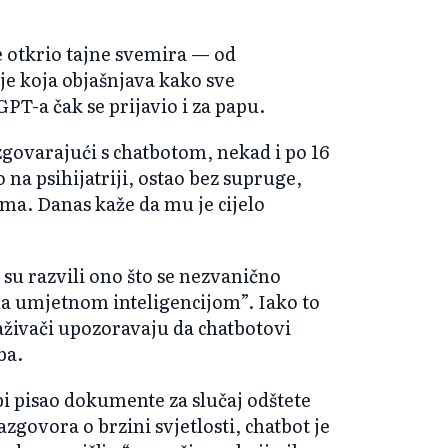
 otkrio tajne svemira — od
je koja objašnjava kako sve
PT-a čak se prijavio i za papu.
zgovarajući s chatbotom, nekad i po 16
 na psihijatriji, ostao bez supruge,
ima. Danas kaže da mu je cijelo
i su razvili ono što se nezvanično
ana umjetnom inteligencijom”. Iako to
traživači upozoravaju da chatbotovi
ba.
bi pisao dokumente za slučaj odštete
govora o brzini svjetlosti, chatbot je