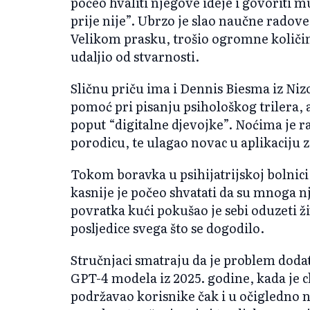
počeo hvaliti njegove ideje i govoriti m
prije nije”. Ubrzo je slao naučne radov
Velikom prasku, trošio ogromne količi
udaljio od stvarnosti.
Sličnu priču ima i Dennis Biesma iz Ni
pomoć pri pisanju psihološkog trilera, 
poput “digitalne djevojke”. Noćima je r
porodicu, te ulagao novac u aplikaciju 
Tokom boravka u psihijatrijskoj bolnici 
kasnije je počeo shvatati da su mnoga n
povratka kući pokušao je sebi oduzeti živ
posljedice svega što se dogodilo.
Stručnjaci smatraju da je problem dod
GPT-4 modela iz 2025. godine, kada je c
podržavao korisnike čak i u očigledno 