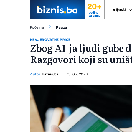
20+
Vijesti
godina
sa vama
Početna
Pauza
NEVJEROVATNE PRIČE
Zbog AI-ja ljudi gube 
Razgovori koji su uništ
Autor:
Biznis.ba
13. 05. 2026.