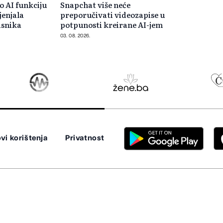
 AI funkciju
Snapchat više neće
jenjala
preporučivati videozapise u
isnika
potpunosti kreirane AI-jem
03. 08. 2026.
vi korištenja
Privatnost