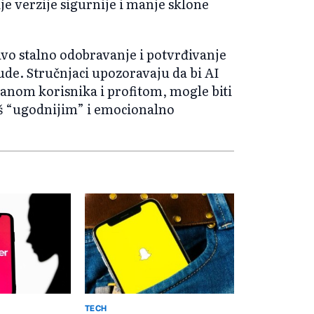
je verzije sigurnije i manje sklone
avo stalno odobravanje i potvrđivanje
ude. Stručnjaci upozoravaju da bi AI
anom korisnika i profitom, mogle biti
oš “ugodnijim” i emocionalno
TECH