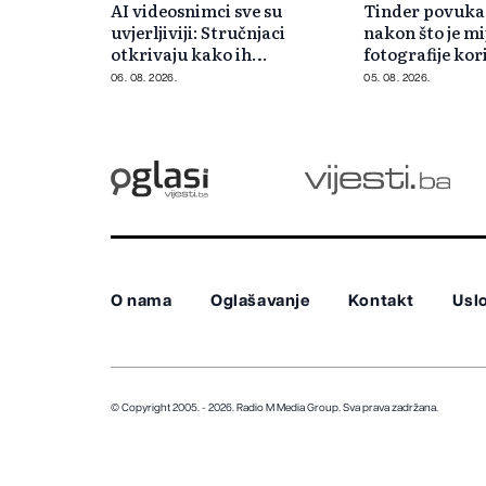
AI videosnimci sve su
Tinder povukao
uvjerljiviji: Stručnjaci
nakon što je mi
otkrivaju kako ih
fotografije kor
prepoznati
06. 08. 2026.
05. 08. 2026.
O nama
Oglašavanje
Kontakt
Uslo
© Copyright 2005. - 2026. Radio M Media Group.
Sva prava zadržana.