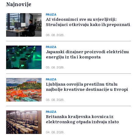
Najnovije
PAUZA
AI videosnimci sve su uvjerljiviji:
Stručnjaci otkrivaju kako ih prepoznati
06. 08. 2026.
PAUZA
Japanski dizajner proizvodi električnu
energiju iz tla i komposta
05. 08. 2026.
PAUZA
Ljubljana osvojila prestižnu titulu
najbolje kreativne destinacije u Evropi
05. 08. 2026.
PAUZA
Britanska kraljevska kovnica iz
elektronskog otpada izdvaja zlato
04. 08. 2026.