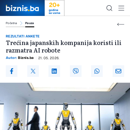
20+
godina
sa vama
Početna
Pauza
REZULTATI ANKETE
Trećina japanskih kompanija koristi ili
razmatra AI robote
Autor:
Biznis.ba
21. 05. 2026.