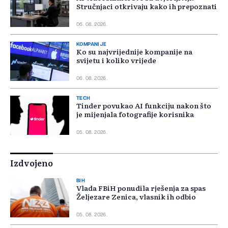
Stručnjaci otkrivaju kako ih prepoznati
06. 08. 2026.
KOMPANIJE
Ko su najvrijednije kompanije na
svijetu i koliko vrijede
06. 08. 2026.
TECH
Tinder povukao AI funkciju nakon što
je mijenjala fotografije korisnika
05. 08. 2026.
Izdvojeno
BIH
Vlada FBiH ponudila rješenja za spas
Željezare Zenica, vlasnik ih odbio
05. 08. 2026.