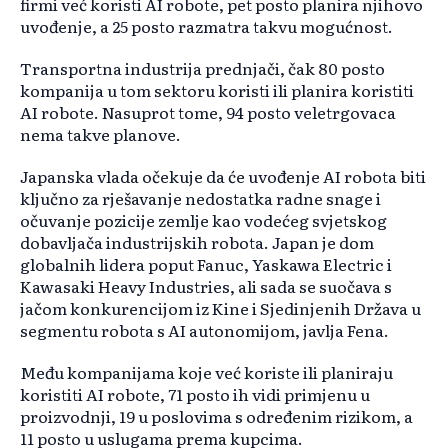
firmi već koristi AI robote, pet posto planira njihovo
uvođenje, a 25 posto razmatra takvu mogućnost.
Transportna industrija prednjači, čak 80 posto
kompanija u tom sektoru koristi ili planira koristiti
AI robote. Nasuprot tome, 94 posto veletrgovaca
nema takve planove.
Japanska vlada očekuje da će uvođenje AI robota biti
ključno za rješavanje nedostatka radne snage i
očuvanje pozicije zemlje kao vodećeg svjetskog
dobavljača industrijskih robota. Japan je dom
globalnih lidera poput Fanuc, Yaskawa Electric i
Kawasaki Heavy Industries, ali sada se suočava s
jačom konkurencijom iz Kine i Sjedinjenih Država u
segmentu robota s AI autonomijom, javlja Fena.
Među kompanijama koje već koriste ili planiraju
koristiti AI robote, 71 posto ih vidi primjenu u
proizvodnji, 19 u poslovima s određenim rizikom, a
11 posto u uslugama prema kupcima.