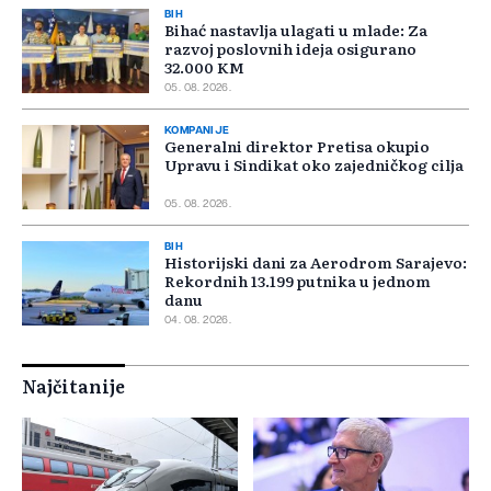
BIH
Bihać nastavlja ulagati u mlade: Za
razvoj poslovnih ideja osigurano
32.000 KM
05. 08. 2026.
KOMPANIJE
Generalni direktor Pretisa okupio
Upravu i Sindikat oko zajedničkog cilja
05. 08. 2026.
BIH
Historijski dani za Aerodrom Sarajevo:
Rekordnih 13.199 putnika u jednom
danu
04. 08. 2026.
Najčitanije