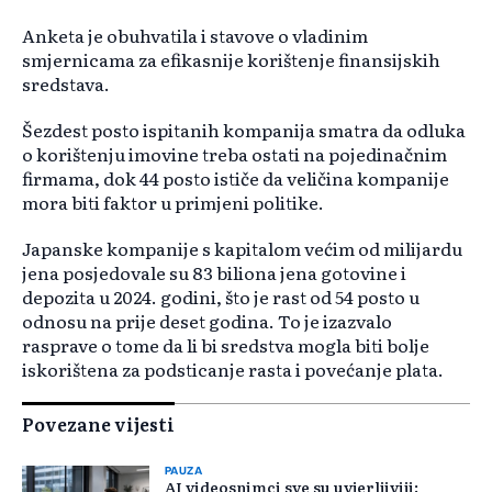
Anketa je obuhvatila i stavove o vladinim
smjernicama za efikasnije korištenje finansijskih
sredstava.
Šezdest posto ispitanih kompanija smatra da odluka
o korištenju imovine treba ostati na pojedinačnim
firmama, dok 44 posto ističe da veličina kompanije
mora biti faktor u primjeni politike.
Japanske kompanije s kapitalom većim od milijardu
jena posjedovale su 83 biliona jena gotovine i
depozita u 2024. godini, što je rast od 54 posto u
odnosu na prije deset godina. To je izazvalo
rasprave o tome da li bi sredstva mogla biti bolje
iskorištena za podsticanje rasta i povećanje plata.
Povezane vijesti
PAUZA
AI videosnimci sve su uvjerljiviji: