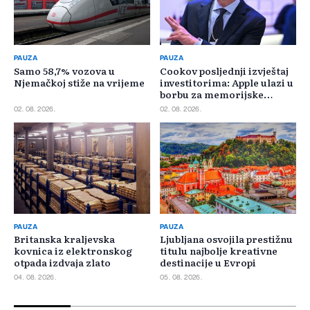
PAUZA
PAUZA
Samo 58,7% vozova u
Cookov posljednji izvještaj
Njemačkoj stiže na vrijeme
investitorima: Apple ulazi u
borbu za memorijske
čipove
02. 08. 2026.
02. 08. 2026.
PAUZA
PAUZA
Britanska kraljevska
Ljubljana osvojila prestižnu
kovnica iz elektronskog
titulu najbolje kreativne
otpada izdvaja zlato
destinacije u Evropi
04. 08. 2026.
05. 08. 2026.